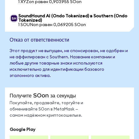
1 XYZon равен 0,903955 SOon
SoundHound AI (Ondo Tokenized) в Southern (Ondo
Tokenized)
1 SOUNon равен 0,069205 SOon
Отказ от ответственности
Этот продукт не выпущен, не спонсирован, не одобрен и
не аффилирован с Southern. Название компании и
любые другие товарные знаки используются
исключительно для идентификации базового
эталонного актива.
Получите SOon за секунды
Покупайте, продавайте, торгуйте и
обменивайте SOon в MetaMask —
самом надёжном криптокошельке.
Google Play