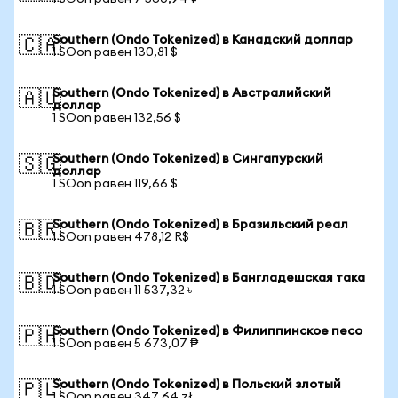
Southern (Ondo Tokenized) в Канадский доллар
🇨🇦
1 SOon равен 130,81 $
Southern (Ondo Tokenized) в Австралийский
🇦🇺
доллар
1 SOon равен 132,56 $
Southern (Ondo Tokenized) в Сингапурский
🇸🇬
доллар
1 SOon равен 119,66 $
Southern (Ondo Tokenized) в Бразильский реал
🇧🇷
1 SOon равен 478,12 R$
Southern (Ondo Tokenized) в Бангладешская така
🇧🇩
1 SOon равен 11 537,32 ৳
Southern (Ondo Tokenized) в Филиппинское песо
🇵🇭
1 SOon равен 5 673,07 ₱
Southern (Ondo Tokenized) в Польский злотый
🇵🇱
1 SOon равен 347,64 zł