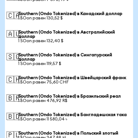
Southern (Ondo Tokenized) в Канадский доллар
🇨🇦
1 SOon равен 130,52 $
Southern (Ondo Tokenized) в Австралийский
🇦🇺
доллар
1 SOon равен 132,40 $
Southern (Ondo Tokenized) в Сингапурский
🇸🇬
доллар
1 SOon равен 119,57 $
Southern (Ondo Tokenized) в Швейцарский франк
🇨🇭
1 SOon равен 75,60 CHF
Southern (Ondo Tokenized) в Бразильский реал
🇧🇷
1 SOon равен 476,92 R$
Southern (Ondo Tokenized) в Бангладешская така
🇧🇩
1 SOon равен 11 580,04 ৳
Southern (Ondo Tokenized) в Польский злотый
🇵🇱
1 SOon равен 347,88 zł