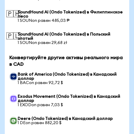
SoundHound AI (Ondo Tokenized) в Филиппинское
🇵🇭
песо
1 SOUNon равен 485,03 ₱
SoundHound AI (Ondo Tokenized) в Польский
🇵🇱
злотый
1 SOUNon равен 29,68 zł
Конвертируйте другие активы реального мира
в CAD
Bank of America (Ondo Tokenized) в Канадский
доллар
1 BACon равен 92,72 $
Exodus Movement (Ondo Tokenized) в Канадский
доллар
1 EXODon равен 7,03 $
Deere (Ondo Tokenized) в Канадский доллар
1 DEon равен 882,20 $