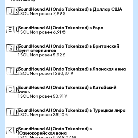
SoundHound AI (Ondo Tokenized) в Доллар США
🇺🇸
1 SOUNon равен 7,99 $
SoundHound AI (Ondo Tokenized) в Евро
🇪🇺
1 SOUNon равен 6,91 €
SoundHound AI (Ondo Tokenized) в Британский
🇬🇧
фунт стерлингов
1 SOUNon равен 5,92 £
SoundHound AI (Ondo Tokenized) в Японская иена
🇯🇵
1 SOUNon равен 1 260,87 ¥
SoundHound AI (Ondo Tokenized) в Китайский
🇨🇳
юань
1 SOUNon равен 53,91 ¥
SoundHound AI (Ondo Tokenized) в Турецкая лира
🇹🇷
1 SOUNon равен 381,10 ₺
SoundHound AI (Ondo Tokenized) в
🇰🇷
Южнокорейская вона
1 SOUNon равен 11 249,07 ₩