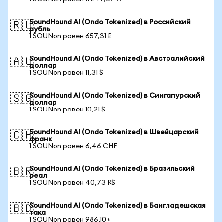
SoundHound AI (Ondo Tokenized) в Российский
🇷🇺
рубль
1 SOUNon равен 657,31 ₽
SoundHound AI (Ondo Tokenized) в Австралийский
🇦🇺
доллар
1 SOUNon равен 11,31 $
SoundHound AI (Ondo Tokenized) в Сингапурский
🇸🇬
доллар
1 SOUNon равен 10,21 $
SoundHound AI (Ondo Tokenized) в Швейцарский
🇨🇭
франк
1 SOUNon равен 6,46 CHF
SoundHound AI (Ondo Tokenized) в Бразильский
🇧🇷
реал
1 SOUNon равен 40,73 R$
SoundHound AI (Ondo Tokenized) в Бангладешская
🇧🇩
така
1 SOUNon равен 986,10 ৳