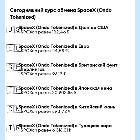
Сегодняшний курс обмена SpaceX (Ondo
Tokenized)
SpaceX (Ondo Tokenized) в Доллар США
🇺🇸
1 SPCXon равен 132,46 $
SpaceX (Ondo Tokenized) в Евро
🇪🇺
1 SPCXon равен 114,58 €
SpaceX (Ondo Tokenized) в Британский фунт
🇬🇧
стерлингов
1 SPCXon равен 98,17 £
SpaceX (Ondo Tokenized) в Японская иена
🇯🇵
1 SPCXon равен 20 902,85 ¥
SpaceX (Ondo Tokenized) в Китайский юань
🇨🇳
1 SPCXon равен 893,72 ¥
SpaceX (Ondo Tokenized) в Турецкая лира
🇹🇷
1 SPCXon равен 6 318,01 ₺