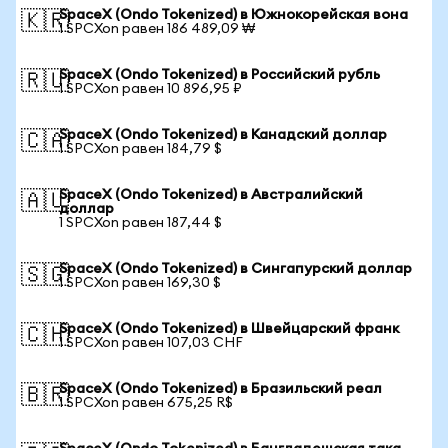
SpaceX (Ondo Tokenized) в Южнокорейская вона
🇰🇷
1 SPCXon равен 186 489,09 ₩
SpaceX (Ondo Tokenized) в Российский рубль
🇷🇺
1 SPCXon равен 10 896,95 ₽
SpaceX (Ondo Tokenized) в Канадский доллар
🇨🇦
1 SPCXon равен 184,79 $
SpaceX (Ondo Tokenized) в Австралийский
🇦🇺
доллар
1 SPCXon равен 187,44 $
SpaceX (Ondo Tokenized) в Сингапурский доллар
🇸🇬
1 SPCXon равен 169,30 $
SpaceX (Ondo Tokenized) в Швейцарский франк
🇨🇭
1 SPCXon равен 107,03 CHF
SpaceX (Ondo Tokenized) в Бразильский реал
🇧🇷
1 SPCXon равен 675,25 R$