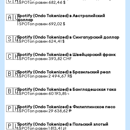
🇨🇦
1 SPOTon равен 682,46 $
Spotify (Ondo Tokenized) в Австралийский
🇦🇺
доллар
1 SPOTon равен 692,02 $
Spotify (Ondo Tokenized) в Сингапурский доллар
🇸🇬
1 SPOTon равен 624,41 $
Spotify (Ondo Tokenized) в Швейцарский франк
🇨🇭
1 SPOTon равен 393,82 CHF
Spotify (Ondo Tokenized) в Бразильский реал
🇧🇷
1 SPOTon равен 2 494,67 R$
Spotify (Ondo Tokenized) в Бангладешская така
🇧🇩
1 SPOTon равен 60 193,85 ৳
Spotify (Ondo Tokenized) в Филиппинское песо
🇵🇭
1 SPOTon равен 29 638,62 ₱
Spotify (Ondo Tokenized) в Польский злотый
🇵🇱
1 SPOTon равен 1 813,41 zł