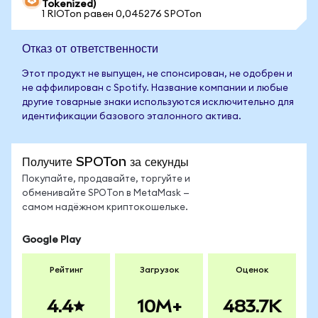
Tokenized)
1 RIOTon равен 0,045276 SPOTon
Отказ от ответственности
Этот продукт не выпущен, не спонсирован, не одобрен и
не аффилирован с Spotify. Название компании и любые
другие товарные знаки используются исключительно для
идентификации базового эталонного актива.
Получите SPOTon за секунды
Покупайте, продавайте, торгуйте и
обменивайте SPOTon в MetaMask —
самом надёжном криптокошельке.
Google Play
Рейтинг
Загрузок
Оценок
4.4
10M+
483.7K