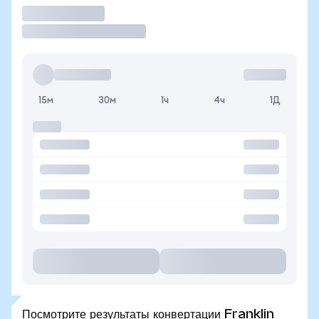
Торговать
15м
30м
1ч
4ч
1Д
Посмотрите результаты конвертации Franklin