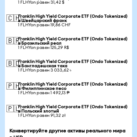
1 FLHYon равен 31,42 $
Franklin High Yield Corporate ETF (Ondo Tokenized)
🇨🇭
в Швейцарский франк
1 FLHYon равен 19,86 CHF
Franklin High Yield Corporate ETF (Ondo Tokenized)
🇧🇷
в Бразильский реал
1 FLHYon равен 125,29 R$
Franklin High Yield Corporate ETF (Ondo Tokenized)
🇧🇩
в Бангладешская така
1 FLHYon равен 3 033,62 ৳
Franklin High Yield Corporate ETF (Ondo Tokenized)
🇵🇭
в Филиппинское песо
1 FLHYon равен 1 492,13 ₱
Franklin High Yield Corporate ETF (Ondo Tokenized)
🇵🇱
в Польский злотый
1 FLHYon равен 91,32 zł
Конвертируйте другие активы реального мира