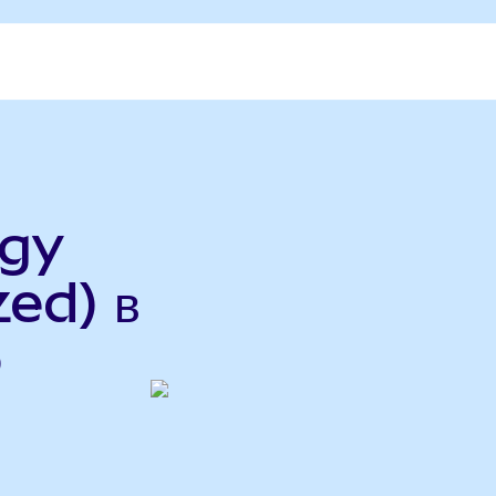
rgy
ed) в
o