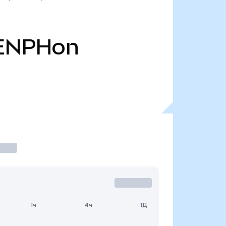
ENPHon
1ч
4ч
1Д