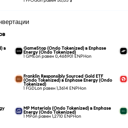
1 FFOGon равен 50,03 $
нвертации
ов
) в
GameStop (Ondo Tokenized) в Enphase
Energy (Ondo Tokenized)
1 GMEon равен 0,468901 ENPHon
Franklin Responsibly Sourced Gold ETF
(Ondo Tokenized) в Enphase Energy (Ondo
Tokenized)
1 FGDLon равен 1,3614 ENPHon
gy
MP Materials (Ondo Tokenized) в Enphase
Energy (Ondo Tokenized)
1 MPon равен 1,2710 ENPHon