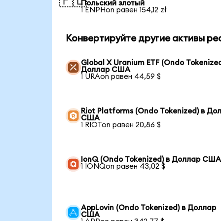
🇵🇱
Польский злотый
1 ENPHon равен 154,12 zł
Конвертируйте другие активы ре
Global X Uranium ETF (Ondo Tokenized
Доллар США
1 URAon равен 44,59 $
Riot Platforms (Ondo Tokenized) в До
США
1 RIOTon равен 20,86 $
IonQ (Ondo Tokenized) в Доллар СШ
1 IONQon равен 43,02 $
AppLovin (Ondo Tokenized) в Доллар
США