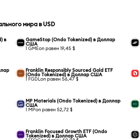
ального мира в USD
) в
GameStop (Ondo Tokenized) в Доллар
США
1 GMEon равен 19,45 $
ллар
Franklin Responsibly Sourced Gold ETF
(Ondo Tokenized) в Доллар США
1 FGDLon равен 56,47 $
А
MP Materials (Ondo Tokenized) в Доллар
США
1 MPon равен 52,72 $
Franklin Focused Growth ETF (Ondo
Tokenized) в Доллар США