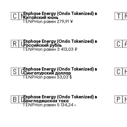
Enphase Energy (Ondo Tokenized) в
🇨🇳
🇹
Китайский юань
1 ENPHon равен 279,91 ¥
Enphase Energy (Ondo Tokenized) в
🇷🇺
🇨
Российский рубль
1 ENPHon равен 3 413,03 ₽
Enphase Energy (Ondo Tokenized) в
🇸🇬
🇨
Сингапурский доллар
1 ENPHon равен 53,03 $
Enphase Energy (Ondo Tokenized) в
🇧🇩
🇵
Бангладешская така
1 ENPHon равен 5 134,24 ৳