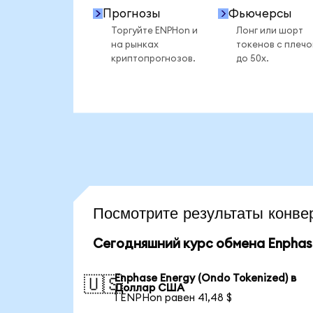
Прогнозы
Фьючерсы
Торгуйте ENPHon и
Лонг или шорт
на рынках
токенов с плеч
криптопрогнозов.
до 50x.
Посмотрите результаты кон
Сегодняшний курс обмена Enphase
Enphase Energy (Ondo Tokenized) в
🇺🇸
Доллар США
1 ENPHon равен 41,48 $