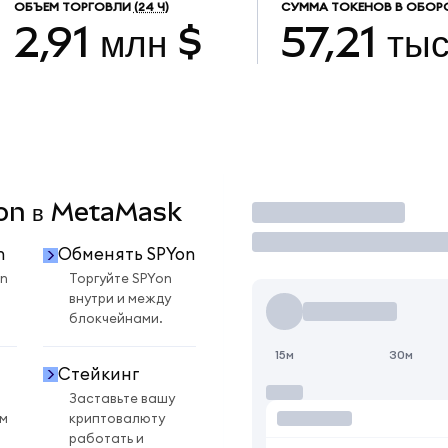
ОБЪЕМ ТОРГОВЛИ
(24 Ч)
СУММА ТОКЕНОВ В ОБОР
2,91 млн $
57,21 тыс
Yon в MetaMask
Торговать
n
Обменять SPYon
n
Торгуйте SPYon
внутри и между
блокчейнами.
15м
30м
Стейкинг
Заставьте вашу
ом
криптовалюту
работать и