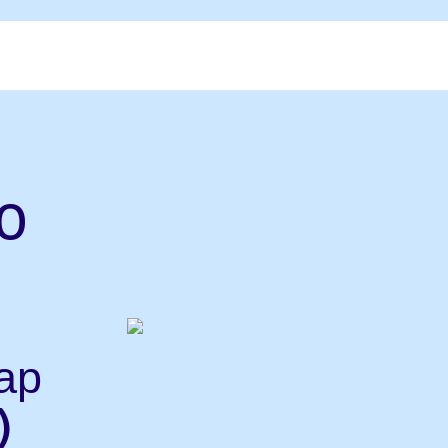
0
ар
)