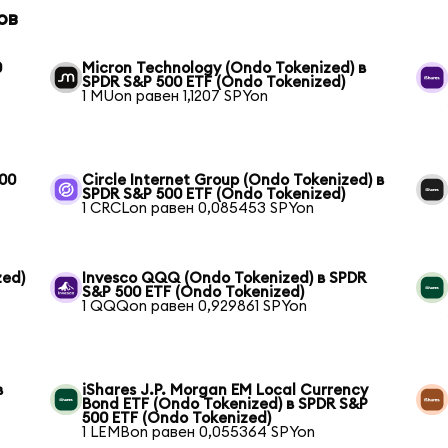
ов
0
Micron Technology (Ondo Tokenized) в
SPDR S&P 500 ETF (Ondo Tokenized)
1 MUon равен 1,1207 SPYon
500
Circle Internet Group (Ondo Tokenized) в
SPDR S&P 500 ETF (Ondo Tokenized)
1 CRCLon равен 0,085453 SPYon
zed)
Invesco QQQ (Ondo Tokenized) в SPDR
S&P 500 ETF (Ondo Tokenized)
1 QQQon равен 0,929861 SPYon
в
iShares J.P. Morgan EM Local Currency
Bond ETF (Ondo Tokenized) в SPDR S&P
500 ETF (Ondo Tokenized)
1 LEMBon равен 0,055364 SPYon