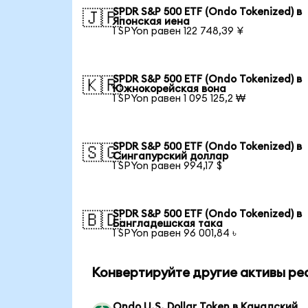
SPDR S&P 500 ETF (Ondo Tokenized) в
🇯🇵
Японская иена
1 SPYon равен 122 748,39 ¥
SPDR S&P 500 ETF (Ondo Tokenized) в
🇰🇷
Южнокорейская вона
1 SPYon равен 1 095 125,2 ₩
SPDR S&P 500 ETF (Ondo Tokenized) в
🇸🇬
Сингапурский доллар
1 SPYon равен 994,17 $
SPDR S&P 500 ETF (Ondo Tokenized) в
🇧🇩
Бангладешская така
1 SPYon равен 96 001,84 ৳
Конвертируйте другие активы ре
Ondo U.S. Dollar Token в Канадский