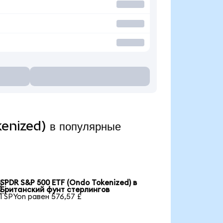
enized) в популярные
SPDR S&P 500 ETF (Ondo Tokenized) в

Британский фунт стерлингов
1 SPYon равен 576,57 £