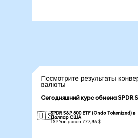
Посмотрите результаты кон
валюты
Сегодняшний курс обмена SPDR S&
SPDR S&P 500 ETF (Ondo Tokenized) в
🇺🇸
Доллар США
1 SPYon равен 777,86 $