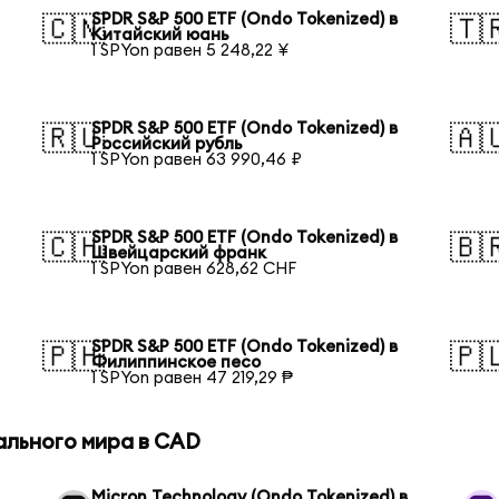
SPDR S&P 500 ETF (Ondo Tokenized) в
🇨🇳
🇹
Китайский юань
1 SPYon равен 5 248,22 ¥
SPDR S&P 500 ETF (Ondo Tokenized) в
🇷🇺
🇦
Российский рубль
1 SPYon равен 63 990,46 ₽
SPDR S&P 500 ETF (Ondo Tokenized) в
🇨🇭
🇧
Швейцарский франк
1 SPYon равен 628,62 CHF
SPDR S&P 500 ETF (Ondo Tokenized) в
🇵🇭
🇵
Филиппинское песо
1 SPYon равен 47 219,29 ₱
ального мира в CAD
Micron Technology (Ondo Tokenized) в