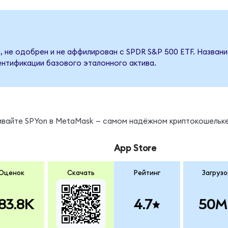
, не одобрен и не аффилирован с SPDR S&P 500 ETF. Назван
ентификации базового эталонного актива.
нивайте SPYon в MetaMask — самом надёжном криптокошельке
App Store
Оценок
Скачать
Рейтинг
Загрузо
83.8K
4.7
50M