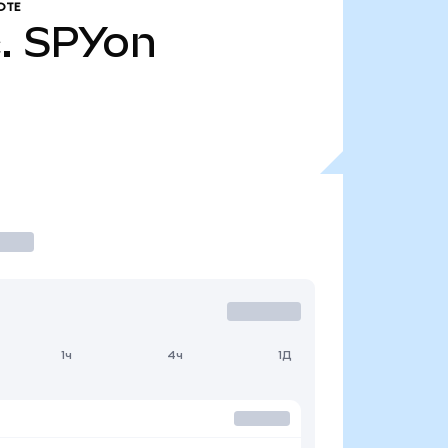
ОТЕ
.
SPYon
1ч
4ч
1Д