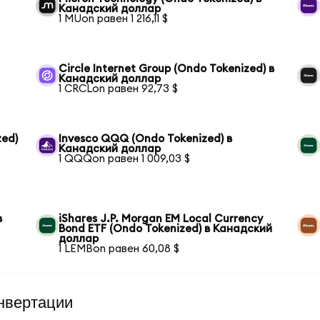
Канадский доллар
1 MUon равен 1 216,11 $
Circle Internet Group (Ondo Tokenized) в
Канадский доллар
1 CRCLon равен 92,73 $
zed)
Invesco QQQ (Ondo Tokenized) в
Канадский доллар
1 QQQon равен 1 009,03 $
в
iShares J.P. Morgan EM Local Currency
Bond ETF (Ondo Tokenized) в Канадский
доллар
1 LEMBon равен 60,08 $
нвертации