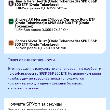
Hims & Hers Health (Ondo Tokenized) в SPDR S&P
500 ETF (Ondo Tokenized)
1 HIMSon равен 0,040591 SPYon
iShares J.P. Morgan EM Local Currency Bond ETF
(Ondo Tokenized) в SPDR S&P 500 ETF (Ondo
Tokenized)
1 LEMBon равен 0,055476 SPYon
iShares Silver Trust (Ondo Tokenized) в SPDR S&P
500 ETF (Ondo Tokenized)
1 SLVon равен 0,074444 SPYon
Отказ от ответственности
Этот продукт не выпущен, не спонсирован, не одобрен и
не аффилирован с SPDR S&P 500 ETF. Название компании
и любые другие товарные знаки используются
исключительно для идентификации базового
эталонного актива.
Получите SPYon за секунды