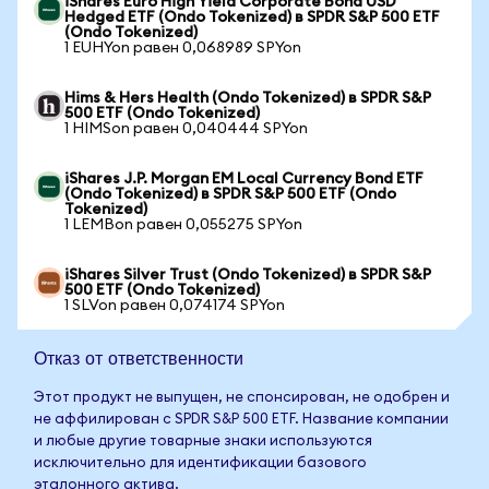
iShares Euro High Yield Corporate Bond USD
Hedged ETF (Ondo Tokenized) в SPDR S&P 500 ETF
(Ondo Tokenized)
1 EUHYon равен 0,068989 SPYon
Hims & Hers Health (Ondo Tokenized) в SPDR S&P
500 ETF (Ondo Tokenized)
1 HIMSon равен 0,040444 SPYon
iShares J.P. Morgan EM Local Currency Bond ETF
(Ondo Tokenized) в SPDR S&P 500 ETF (Ondo
Tokenized)
1 LEMBon равен 0,055275 SPYon
iShares Silver Trust (Ondo Tokenized) в SPDR S&P
500 ETF (Ondo Tokenized)
1 SLVon равен 0,074174 SPYon
Отказ от ответственности
Этот продукт не выпущен, не спонсирован, не одобрен и
не аффилирован с SPDR S&P 500 ETF. Название компании
и любые другие товарные знаки используются
исключительно для идентификации базового
эталонного актива.