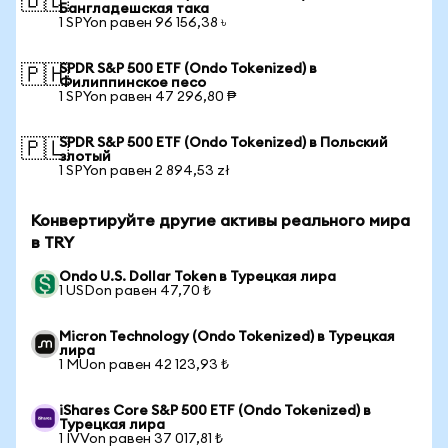
🇧🇩
Бангладешская така
1 SPYon равен 96 156,38 ৳
SPDR S&P 500 ETF (Ondo Tokenized) в
🇵🇭
Филиппинское песо
1 SPYon равен 47 296,80 ₱
SPDR S&P 500 ETF (Ondo Tokenized) в Польский
🇵🇱
злотый
1 SPYon равен 2 894,53 zł
Конвертируйте другие активы реального мира
в TRY
Ondo U.S. Dollar Token в Турецкая лира
1 USDon равен 47,70 ₺
Micron Technology (Ondo Tokenized) в Турецкая
лира
1 MUon равен 42 123,93 ₺
iShares Core S&P 500 ETF (Ondo Tokenized) в
Турецкая лира
1 IVVon равен 37 017,81 ₺