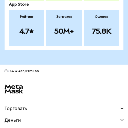
App Store
Рейтинг
Загрузок
Оценок
4.7
50M+
75.8K
SQQQon/HIMSon
Нижний колонтитул сайта MetaMask
Торговать
Торговля
Деньги
Swaps
Покупайте