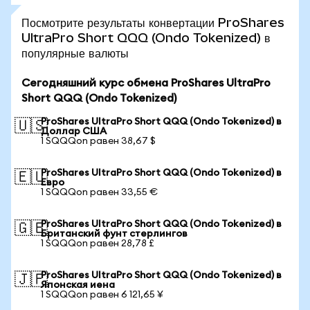
Посмотрите результаты конвертации ProShares
UltraPro Short QQQ (Ondo Tokenized) в
популярные валюты
Сегодняшний курс обмена ProShares UltraPro
Short QQQ (Ondo Tokenized)
ProShares UltraPro Short QQQ (Ondo Tokenized) в
🇺🇸
Доллар США
1 SQQQon равен 38,67 $
ProShares UltraPro Short QQQ (Ondo Tokenized) в
🇪🇺
Евро
1 SQQQon равен 33,55 €
ProShares UltraPro Short QQQ (Ondo Tokenized) в
🇬🇧
Британский фунт стерлингов
1 SQQQon равен 28,78 £
ProShares UltraPro Short QQQ (Ondo Tokenized) в
🇯🇵
Японская иена
1 SQQQon равен 6 121,65 ¥