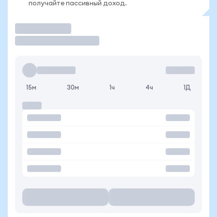
получайте пассивный доход.
Торговать
15м
30м
1ч
4ч
1Д