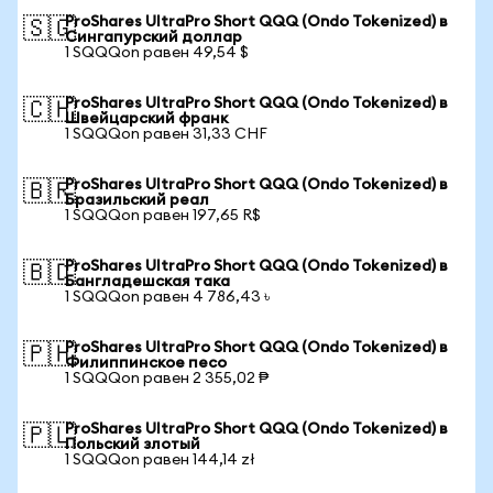
ProShares UltraPro Short QQQ (Ondo Tokenized) в
🇸🇬
Сингапурский доллар
1 SQQQon равен 49,54 $
ProShares UltraPro Short QQQ (Ondo Tokenized) в
🇨🇭
Швейцарский франк
1 SQQQon равен 31,33 CHF
ProShares UltraPro Short QQQ (Ondo Tokenized) в
🇧🇷
Бразильский реал
1 SQQQon равен 197,65 R$
ProShares UltraPro Short QQQ (Ondo Tokenized) в
🇧🇩
Бангладешская така
1 SQQQon равен 4 786,43 ৳
ProShares UltraPro Short QQQ (Ondo Tokenized) в
🇵🇭
Филиппинское песо
1 SQQQon равен 2 355,02 ₱
ProShares UltraPro Short QQQ (Ondo Tokenized) в
🇵🇱
Польский злотый
1 SQQQon равен 144,14 zł