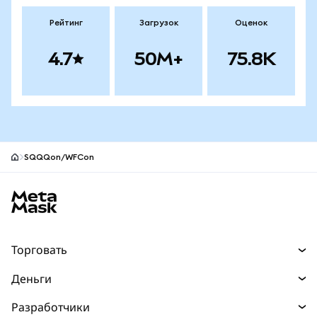
Рейтинг
Загрузок
Оценок
4.7
50M+
75.8K
SQQQon/WFCon
Нижний колонтитул сайта MetaMask
Торговать
Торговля
Деньги
Swaps
Покупайте
Разработчики
Прогнозы
НОВИНКА