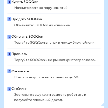
Купить SQQQon
Начните всего за пару нажатий.
Продать SQQQon
Обменяйте SQQQon на наличные.
Обменять SQQQon
Торгуйте SQQQon внутри и между блокчейнами.
Прогнозы
Торгуйте SQQQon и на рынках криптопрогнозов.
Фьючерсы
Лонг или шорт токенов с плечом до 50x.
Стейкинг
Заставьте вашу криптовалюту работать и
получайте пассивный доход.