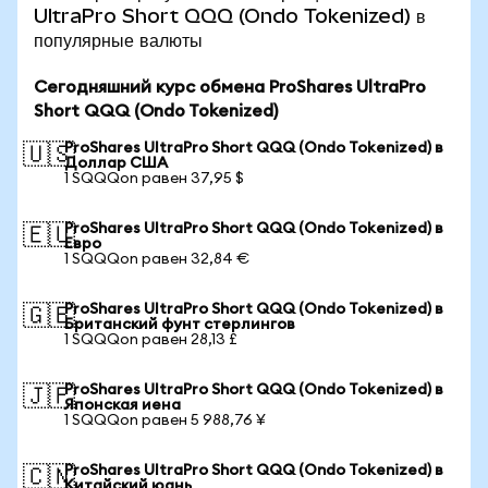
UltraPro Short QQQ (Ondo Tokenized) в
популярные валюты
Сегодняшний курс обмена ProShares UltraPro
Short QQQ (Ondo Tokenized)
ProShares UltraPro Short QQQ (Ondo Tokenized) в
🇺🇸
Доллар США
1 SQQQon равен 37,95 $
ProShares UltraPro Short QQQ (Ondo Tokenized) в
🇪🇺
Евро
1 SQQQon равен 32,84 €
ProShares UltraPro Short QQQ (Ondo Tokenized) в
🇬🇧
Британский фунт стерлингов
1 SQQQon равен 28,13 £
ProShares UltraPro Short QQQ (Ondo Tokenized) в
🇯🇵
Японская иена
1 SQQQon равен 5 988,76 ¥
ProShares UltraPro Short QQQ (Ondo Tokenized) в
🇨🇳
Китайский юань