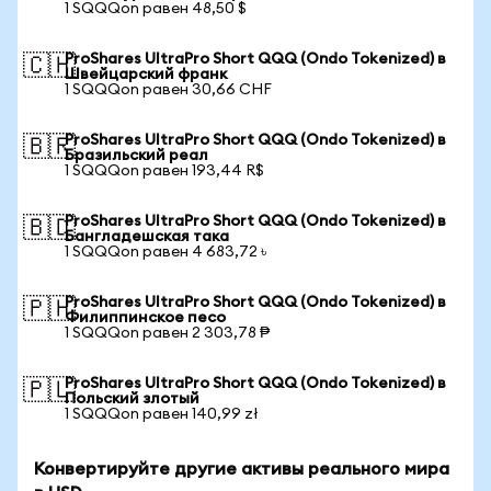
1 SQQQon равен 48,50 $
ProShares UltraPro Short QQQ (Ondo Tokenized) в
🇨🇭
Швейцарский франк
1 SQQQon равен 30,66 CHF
ProShares UltraPro Short QQQ (Ondo Tokenized) в
🇧🇷
Бразильский реал
1 SQQQon равен 193,44 R$
ProShares UltraPro Short QQQ (Ondo Tokenized) в
🇧🇩
Бангладешская така
1 SQQQon равен 4 683,72 ৳
ProShares UltraPro Short QQQ (Ondo Tokenized) в
🇵🇭
Филиппинское песо
1 SQQQon равен 2 303,78 ₱
ProShares UltraPro Short QQQ (Ondo Tokenized) в
🇵🇱
Польский злотый
1 SQQQon равен 140,99 zł
Конвертируйте другие активы реального мира