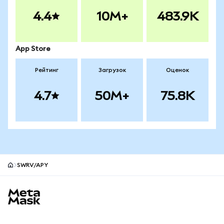
4.4
10M+
483.9K
App Store
Рейтинг
Загрузок
Оценок
4.7
50M+
75.8K
SWRV/APY
Нижний колонтитул сайта MetaMask