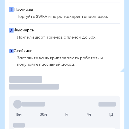
Прогнозы
Торгуйте SWRV и на рынках криптопрогнозов.
Фьючерсы
Лонг или шорт токенов с плечом до 50x.
Стейкинг
Заставьте вашу криптовалюту работать и
получайте пассивный доход.
Торговать
15м
30м
1ч
4ч
1Д