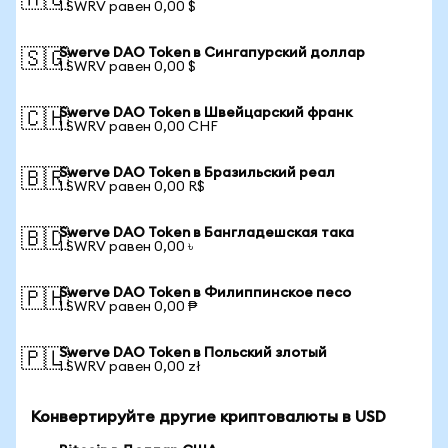
🇦🇺
1 SWRV равен 0,00 $
Swerve DAO Token в Сингапурский доллар
🇸🇬
1 SWRV равен 0,00 $
Swerve DAO Token в Швейцарский франк
🇨🇭
1 SWRV равен 0,00 CHF
Swerve DAO Token в Бразильский реал
🇧🇷
1 SWRV равен 0,00 R$
Swerve DAO Token в Бангладешская така
🇧🇩
1 SWRV равен 0,00 ৳
Swerve DAO Token в Филиппинское песо
🇵🇭
1 SWRV равен 0,00 ₱
Swerve DAO Token в Польский злотый
🇵🇱
1 SWRV равен 0,00 zł
Конвертируйте другие криптовалюты в USD