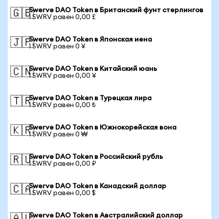
Swerve DAO Token в Британский фунт стерлингов
🇬🇧
1 SWRV равен 0,00 £
Swerve DAO Token в Японская иена
🇯🇵
1 SWRV равен 0 ¥
Swerve DAO Token в Китайский юань
🇨🇳
1 SWRV равен 0,00 ¥
Swerve DAO Token в Турецкая лира
🇹🇷
1 SWRV равен 0,00 ₺
Swerve DAO Token в Южнокорейская вона
🇰🇷
1 SWRV равен 0 ₩
Swerve DAO Token в Российский рубль
🇷🇺
1 SWRV равен 0,00 ₽
Swerve DAO Token в Канадский доллар
🇨🇦
1 SWRV равен 0,00 $
Swerve DAO Token в Австралийский доллар