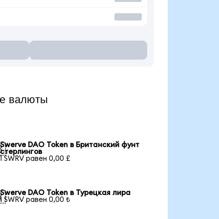
е валюты
Swerve DAO Token в Британский фунт

стерлингов
1 SWRV равен 0,00 £
Swerve DAO Token в Турецкая лира

1 SWRV равен 0,00 ₺