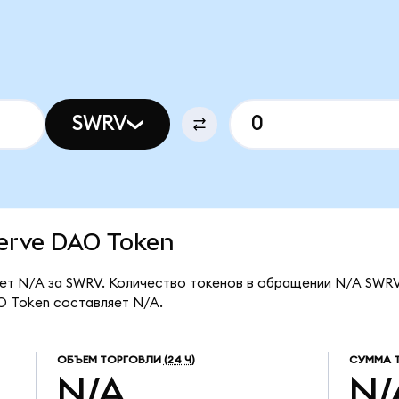
SWRV
werve DAO Token
ет N/A за SWRV. Количество токенов в обращении N/A SWRV
O Token составляет N/A.
ОБЪЕМ ТОРГОВЛИ
(24 Ч)
СУММА 
N/A
N/