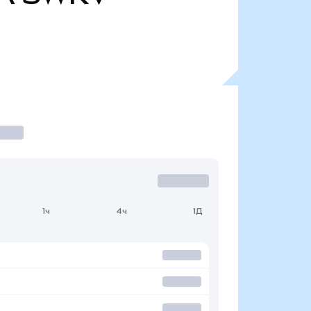
1ч
4ч
1Д