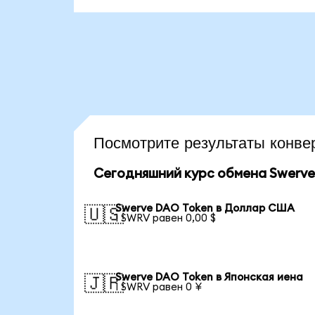
Посмотрите результаты кон
Сегодняшний курс обмена Swerve
Swerve DAO Token в Доллар США
🇺🇸
1 SWRV равен 0,00 $
Swerve DAO Token в Японская иена
🇯🇵
1 SWRV равен 0 ¥