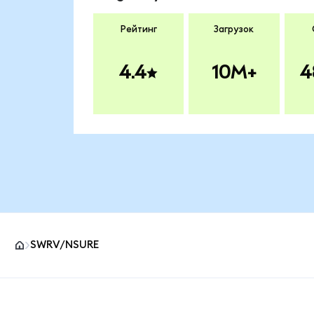
Рейтинг
Загрузок
4.4
10M+
4
SWRV/NSURE
Нижний колонтитул сайта MetaMask