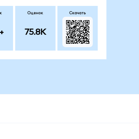
к
Оценок
Скачать
+
75.8K