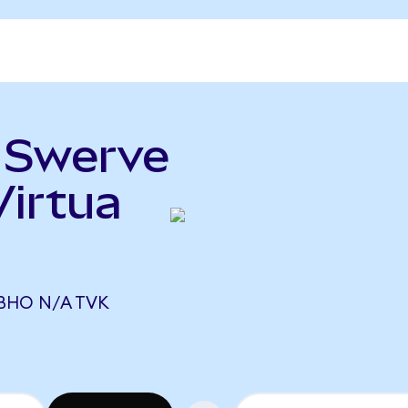
ь Swerve
Virtua
ВНО N/A TVK