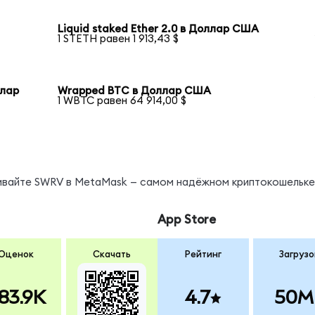
Liquid staked Ether 2.0 в Доллар США
1 STETH равен 1 913,43 $
ллар
Wrapped BTC в Доллар США
1 WBTC равен 64 914,00 $
нивайте SWRV в MetaMask — самом надёжном криптокошельке
App Store
Оценок
Скачать
Рейтинг
Загрузо
83.9K
4.7
50M