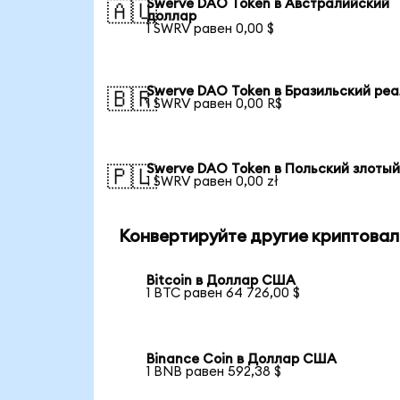
Swerve DAO Token в Австралийский
🇦🇺
доллар
1 SWRV равен 0,00 $
Swerve DAO Token в Бразильский реа
🇧🇷
1 SWRV равен 0,00 R$
Swerve DAO Token в Польский злоты
🇵🇱
1 SWRV равен 0,00 zł
Конвертируйте другие криптовал
Bitcoin в Доллар США
1 BTC равен 64 726,00 $
Binance Coin в Доллар США
1 BNB равен 592,38 $