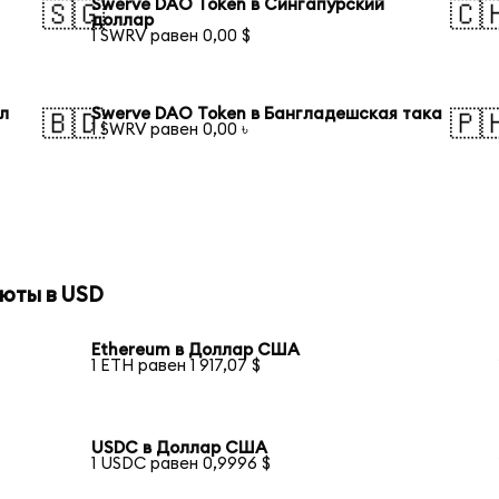
Swerve DAO Token в Сингапурский
🇸🇬
🇨
доллар
1 SWRV равен 0,00 $
л
Swerve DAO Token в Бангладешская така
🇧🇩
🇵
1 SWRV равен 0,00 ৳
й
юты в USD
Ethereum в Доллар США
1 ETH равен 1 917,07 $
USDC в Доллар США
1 USDC равен 0,9996 $