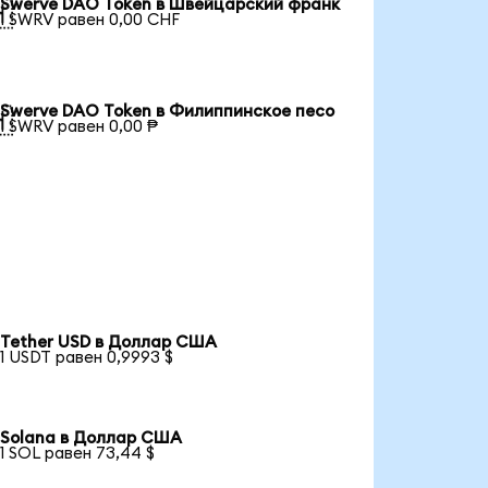
Swerve DAO Token в Швейцарский франк

1 SWRV равен 0,00 CHF
Swerve DAO Token в Филиппинское песо

1 SWRV равен 0,00 ₱
Tether USD в Доллар США
1 USDT равен 0,9993 $
Solana в Доллар США
1 SOL равен 73,44 $