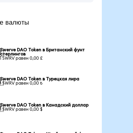
е валюты
Swerve DAO Token в Британский фунт

стерлингов
1 SWRV равен 0,00 £
Swerve DAO Token в Турецкая лира

1 SWRV равен 0,00 ₺
Swerve DAO Token в Канадский доллар

1 SWRV равен 0,00 $