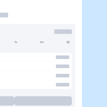
1ч
4ч
1Д