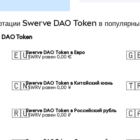
вертации Swerve DAO Token в популярны
 DAO Token
Swerve DAO Token в Евро
🇪🇺
🇬
1 SWRV равен 0,00 €
Swerve DAO Token в Китайский юань
🇨🇳
🇹
1 SWRV равен 0,00 ¥
Swerve DAO Token в Российский рубль
🇷🇺
🇨
1 SWRV равен 0,00 ₽