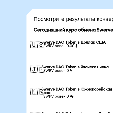
Посмотрите результаты кон
Сегодняшний курс обмена Swerve
Swerve DAO Token в Доллар США
🇺🇸
1 SWRV равен 0,00 $
Swerve DAO Token в Японская иена
🇯🇵
1 SWRV равен 0 ¥
Swerve DAO Token в Южнокорейская
🇰🇷
вона
1 SWRV равен 0 ₩