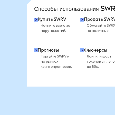
Способы использования S
Купить SWRV
Продать SWR
Начните всего за
Обменяйте SWR
пару нажатий.
на наличные.
Прогнозы
Фьючерсы
Торгуйте SWRV и
Лонг или шорт
на рынках
токенов с плеч
криптопрогнозов.
до 50x.