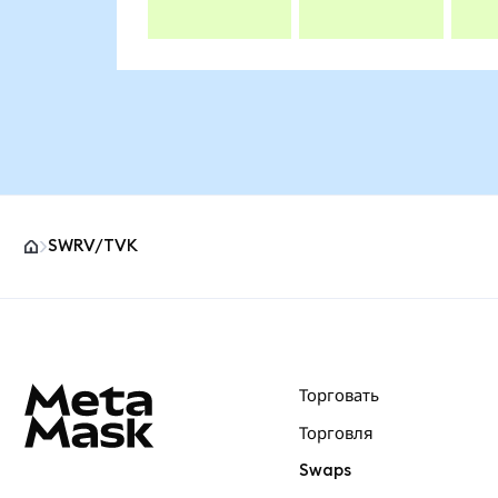
SWRV/TVK
Нижний колонтитул сайта MetaMask
Торговать
Торговля
Swaps