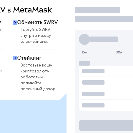
WRV в MetaMask
Торговать
V
Обменять SWRV
V
Торгуйте SWRV
внутри и между
блокчейнами.
15м
30м
Стейкинг
Заставьте вашу
ом
криптовалюту
работать и
получайте
пассивный доход.