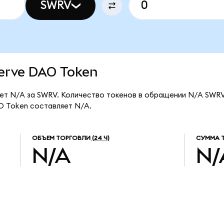
SWRV
werve DAO Token
ет N/A за SWRV. Количество токенов в обращении N/A SWRV
O Token составляет N/A.
ОБЪЕМ ТОРГОВЛИ
(24 Ч)
СУММА 
N/A
N/