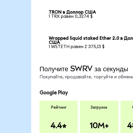
TRON в Доллар США
1 TRX равен 0,3274 $
Wrapped liquid staked Ether 2.0 в До
США
1 WSTETH равен 2 375,13 $
Получите SWRV за секунды
Покупайте, продавайте, торгуйте и обме
Google Play
Рейтинг
Загрузок
4.4
10M+
4