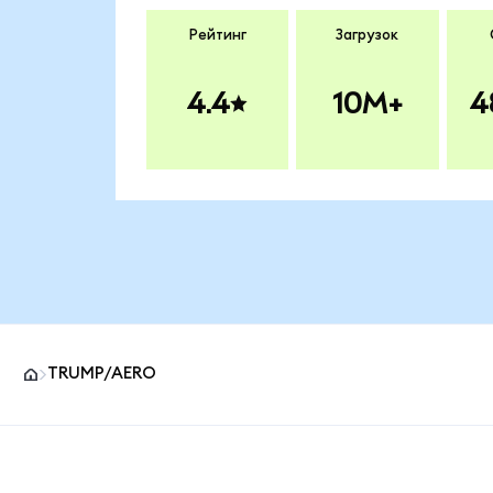
Рейтинг
Загрузок
4.4
10M+
4
TRUMP/AERO
Нижний колонтитул сайта MetaMask