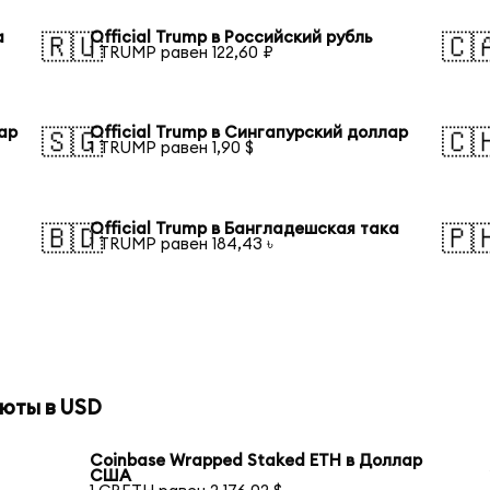
а
Official Trump в Российский рубль
🇷🇺
🇨
1 TRUMP равен 122,60 ₽
лар
Official Trump в Сингапурский доллар
🇸🇬
🇨
1 TRUMP равен 1,90 $
Official Trump в Бангладешская така
🇧🇩
🇵
1 TRUMP равен 184,43 ৳
юты в USD
Coinbase Wrapped Staked ETH в Доллар
США