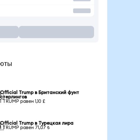
люты
Official Trump в Британский фунт

стерлингов
1 TRUMP равен 1,10 £
Official Trump в Турецкая лира

1 TRUMP равен 71,07 ₺