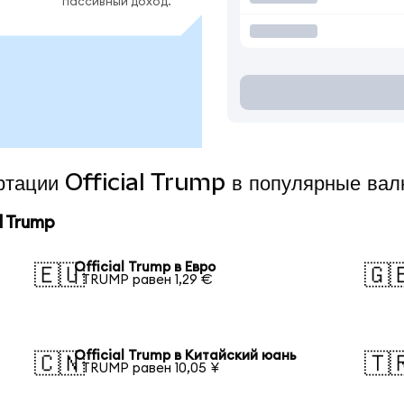
пассивный доход.
ертации Official Trump в популярные ва
l Trump
Official Trump в Евро
🇪🇺
🇬
1 TRUMP равен 1,29 €
Official Trump в Китайский юань
🇨🇳
🇹
1 TRUMP равен 10,05 ¥