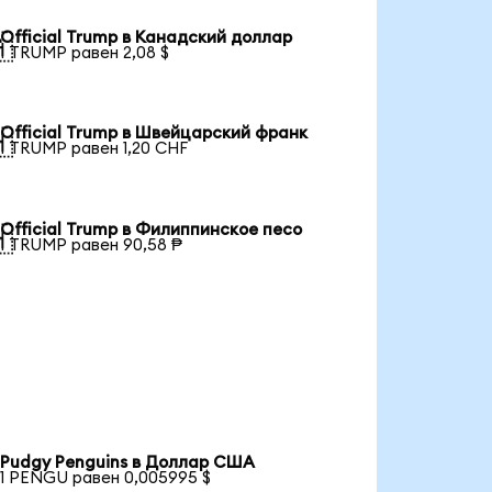
Official Trump в Канадский доллар

1 TRUMP равен 2,08 $
Official Trump в Швейцарский франк

1 TRUMP равен 1,20 CHF
Official Trump в Филиппинское песо

1 TRUMP равен 90,58 ₱
Pudgy Penguins в Доллар США
1 PENGU равен 0,005995 $