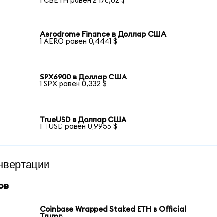
1 CBETH равен 2 176,02 $
Aerodrome Finance в Доллар США
1 AERO равен 0,4441 $
SPX6900 в Доллар США
1 SPX равен 0,332 $
TrueUSD в Доллар США
1 TUSD равен 0,9955 $
нвертации
ов
Coinbase Wrapped Staked ETH в Official
Trump