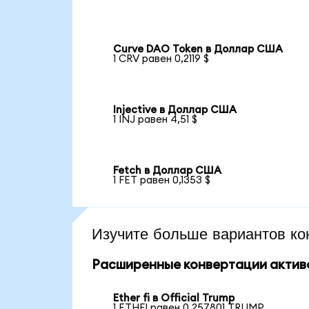
Curve DAO Token в Доллар США
1 CRV равен 0,2119 $
Injective в Доллар США
1 INJ равен 4,51 $
Fetch в Доллар США
1 FET равен 0,1353 $
Изучите больше вариантов ко
Расширенные конвертации актив
Ether fi в Official Trump
1 ETHFI равен 0,257801 TRUMP