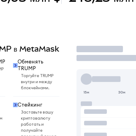
RUMP в MetaMask
Торговать
MP
Обменять
TRUMP
MP
Торгуйте TRUMP
внутри и между
блокчейнами.
15м
30м
Стейкинг
Заставьте вашу
ом
криптовалюту
работать и
получайте