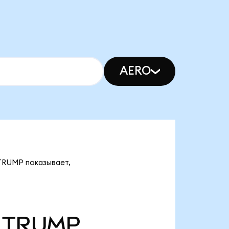
AERO
 TRUMP показывает,
TRUMP