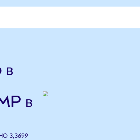
 в
MP в
НО 3,3699