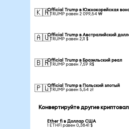
Official Trump в Южнокорейская вон
🇰🇷
1 TRUMP равен 2 099,54 ₩
Official Trump в Австралийский дол
🇦🇺
1 TRUMP равен 2,11 $
Official Trump в Бразильский реал
🇧🇷
1 TRUMP равен 7,59 R$
Official Trump в Польский злотый
🇵🇱
1 TRUMP равен 5,54 zł
Конвертируйте другие криптовал
Ether fi в Доллар США
1 ETHFI равен 0,3841 $