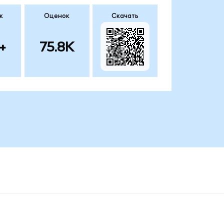
к
Оценок
Скачать
+
75.8K