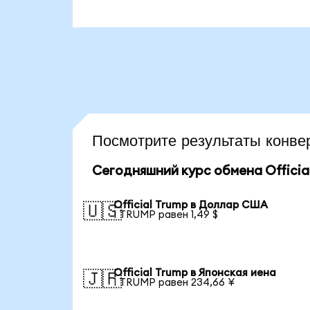
Посмотрите результаты конв
Сегодняшний курс обмена Officia
Official Trump в Доллар США
🇺🇸
1 TRUMP равен 1,49 $
Official Trump в Японская иена
🇯🇵
1 TRUMP равен 234,66 ¥