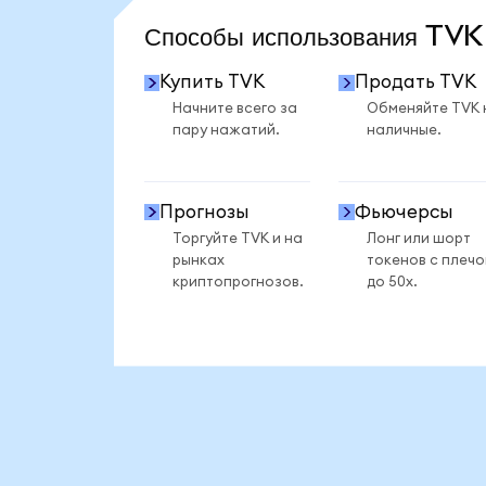
Способы использования TV
Купить TVK
Продать TVK
Начните всего за
Обменяйте TVK 
пару нажатий.
наличные.
Прогнозы
Фьючерсы
Торгуйте TVK и на
Лонг или шорт
рынках
токенов с плеч
криптопрогнозов.
до 50x.