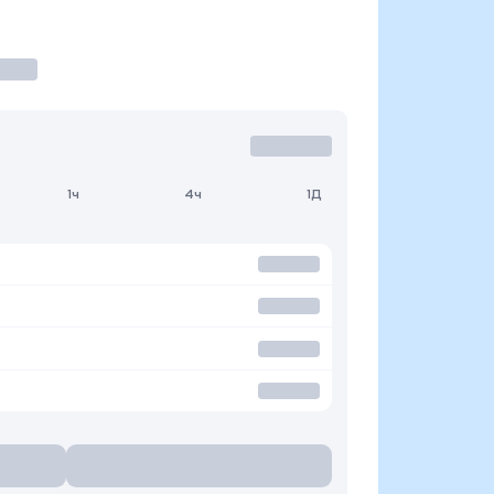
1ч
4ч
1Д