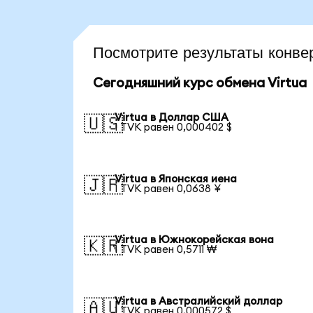
Посмотрите результаты конве
Сегодняшний курс обмена Virtua
Virtua в Доллар США
🇺🇸
1 TVK равен 0,000402 $
Virtua в Японская иена
🇯🇵
1 TVK равен 0,0638 ¥
Virtua в Южнокорейская вона
🇰🇷
1 TVK равен 0,5711 ₩
Virtua в Австралийский доллар
🇦🇺
1 TVK равен 0,000572 $