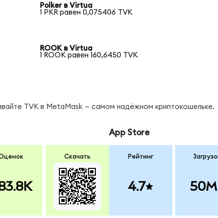
Polker в Virtua
1 PKR равен 0,075406 TVK
ROOK в Virtua
1 ROOK равен 160,6450 TVK
нивайте TVK в MetaMask — самом надёжном криптокошельке.
App Store
Оценок
Скачать
Рейтинг
Загрузо
83.8K
4.7
50M