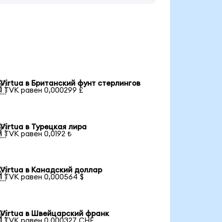
Virtua в Британский фунт стерлингов

1 TVK равен 0,000299 £
Virtua в Турецкая лира

1 TVK равен 0,0192 ₺
Virtua в Канадский доллар

1 TVK равен 0,000564 $
Virtua в Швейцарский франк

1 TVK равен 0,000327 CHF