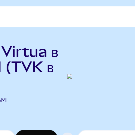
 Virtua в
 (TVK в
BMI