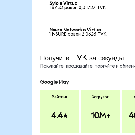
Sylo в Virtua
1 SYLO равен 0,011727 TVK
Nsure Network в Virtua
1 NSURE равен 2,0626 TVK
Получите TVK за секунды
Покупайте, продавайте, торгуйте и обме
Google Play
Рейтинг
Загрузок
4.4
10M+
4