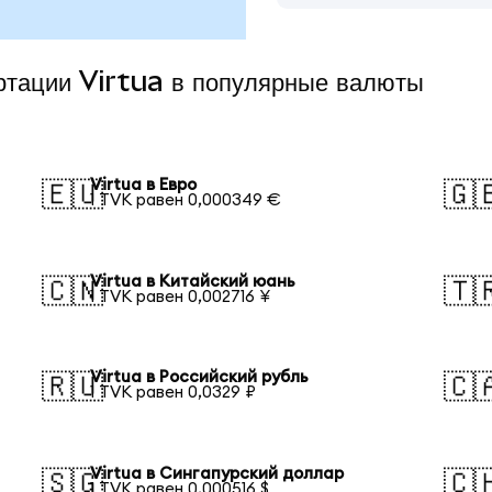
ртации Virtua в популярные валюты
Virtua в Евро
🇪🇺
🇬
1 TVK равен 0,000349 €
Virtua в Китайский юань
🇨🇳
🇹
1 TVK равен 0,002716 ¥
Virtua в Российский рубль
🇷🇺
🇨
1 TVK равен 0,0329 ₽
Virtua в Сингапурский доллар
🇸🇬
🇨
1 TVK равен 0,000516 $