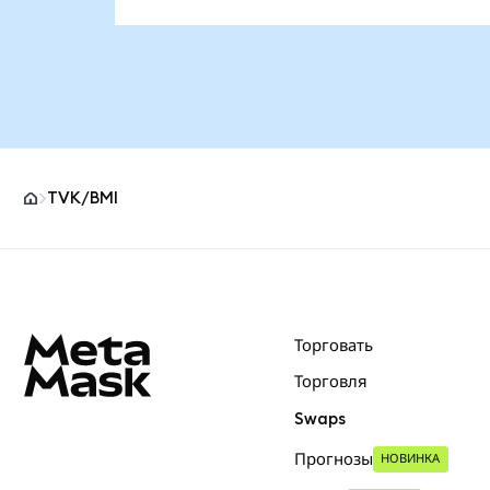
TVK/BMI
Нижний колонтитул сайта MetaMask
Торговать
Торговля
Swaps
Прогнозы
НОВИНКА