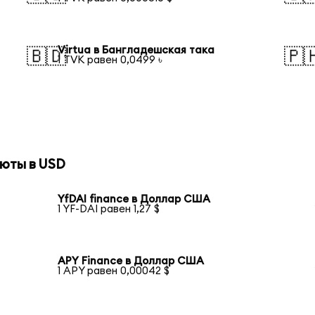
Virtua в Бангладешская така
🇧🇩
🇵
1 TVK равен 0,0499 ৳
юты в USD
YfDAI finance в Доллар США
1 YF-DAI равен 1,27 $
APY Finance в Доллар США
1 APY равен 0,00042 $