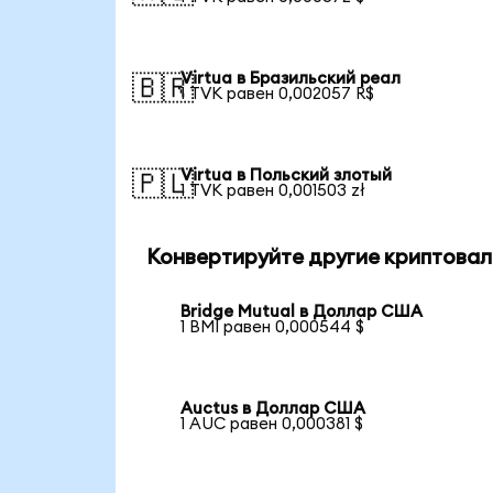
Virtua в Бразильский реал
🇧🇷
1 TVK равен 0,002057 R$
Virtua в Польский злотый
🇵🇱
1 TVK равен 0,001503 zł
Конвертируйте другие криптовал
Bridge Mutual в Доллар США
1 BMI равен 0,000544 $
Auctus в Доллар США
1 AUC равен 0,000381 $