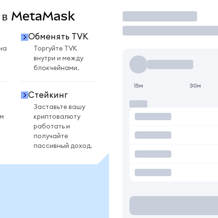
K в MetaMask
Торговать
Обменять TVK
на
Торгуйте TVK
внутри и между
блокчейнами.
15м
30м
Стейкинг
Заставьте вашу
ом
криптовалюту
работать и
получайте
пассивный доход.