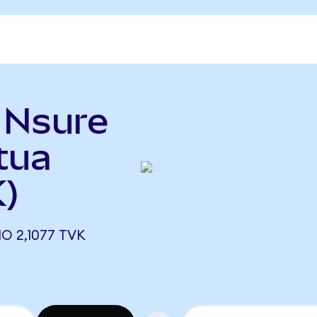
ь Nsure
tua
)
О 2,1077 TVK