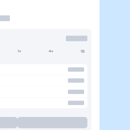
1ч
4ч
1Д