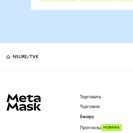
NSURE/TVK
Нижний колонтитул сайта MetaMask
Торговать
Торговля
Swaps
Прогнозы
НОВИНКА