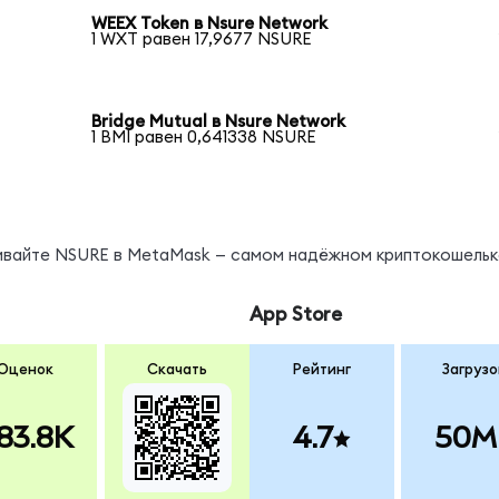
WEEX Token в Nsure Network
1 WXT равен 17,9677 NSURE
Bridge Mutual в Nsure Network
1 BMI равен 0,641338 NSURE
нивайте NSURE в MetaMask — самом надёжном криптокошельк
App Store
Оценок
Скачать
Рейтинг
Загрузо
83.8K
4.7
50M