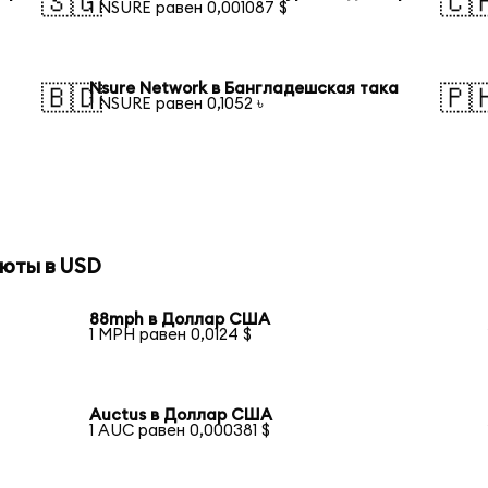
🇸🇬
🇨
1 NSURE равен 0,001087 $
Nsure Network в Бангладешская така
🇧🇩
🇵
1 NSURE равен 0,1052 ৳
юты в USD
88mph в Доллар США
1 MPH равен 0,0124 $
Auctus в Доллар США
1 AUC равен 0,000381 $