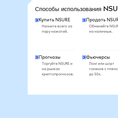
Способы использования N
Купить NSURE
Продать NSU
Начните всего за
Обменяйте NSU
пару нажатий.
на наличные.
Прогнозы
Фьючерсы
Торгуйте NSURE и
Лонг или шорт
на рынках
токенов с плеч
криптопрогнозов.
до 50x.