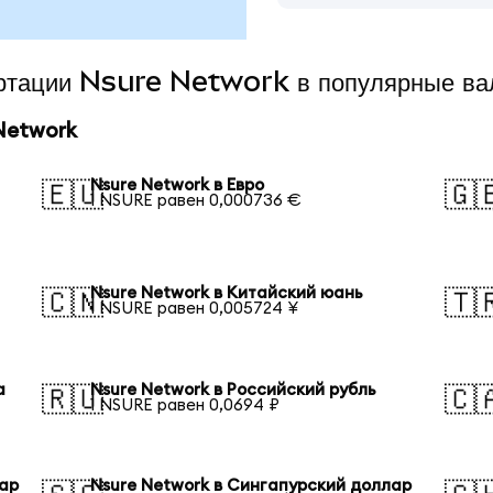
вертации Nsure Network в популярные в
Network
Nsure Network в Евро
🇪🇺
🇬
1 NSURE равен 0,000736 €
Nsure Network в Китайский юань
🇨🇳
🇹
1 NSURE равен 0,005724 ¥
а
Nsure Network в Российский рубль
🇷🇺
🇨
1 NSURE равен 0,0694 ₽
лар
Nsure Network в Сингапурский доллар