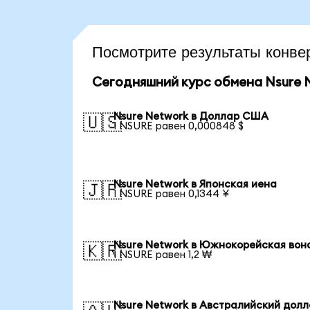
Посмотрите результаты кон
Сегодняшний курс обмена Nsure 
Nsure Network в Доллар США
🇺🇸
1 NSURE равен 0,000848 $
Nsure Network в Японская иена
🇯🇵
1 NSURE равен 0,1344 ¥
Nsure Network в Южнокорейская вон
🇰🇷
1 NSURE равен 1,2 ₩
Nsure Network в Австралийский дол