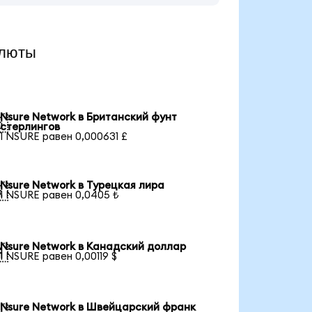
алюты
Nsure Network в Британский фунт

стерлингов
1 NSURE равен 0,000631 £
Nsure Network в Турецкая лира

1 NSURE равен 0,0405 ₺
Nsure Network в Канадский доллар

1 NSURE равен 0,00119 $
Nsure Network в Швейцарский франк