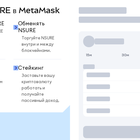
SURE в MetaMask
Торговать
RE
Обменять
NSURE
RE
Торгуйте NSURE
внутри и между
блокчейнами.
15м
30м
Стейкинг
Заставьте вашу
ом
криптовалюту
работать и
получайте
пассивный доход.