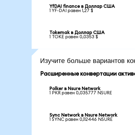
YfDAI finance в Доллар США
1 YF-DAI равен 1,27 $
Tokemak в Доллар США
1 TOKE равен 0,0353 $
Изучите больше вариантов ко
Расширенные конвертации актив
Polker в Nsure Network
1 PKR равен 0,035777 NSURE
Sync Network в Nsure Network
1 SYNC равен 0,112446 NSURE