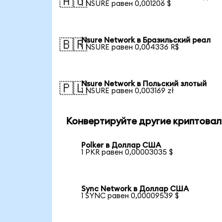
🇦🇺
1 NSURE равен 0,001206 $
Nsure Network в Бразильский реал
🇧🇷
1 NSURE равен 0,004336 R$
Nsure Network в Польский злотый
🇵🇱
1 NSURE равен 0,003169 zł
Конвертируйте другие криптовал
Polker в Доллар США
1 PKR равен 0,00003035 $
Sync Network в Доллар США
1 SYNC равен 0,00009539 $