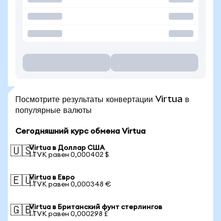
Посмотрите результаты конвертации Virtua в
популярные валюты
Сегодняшний курс обмена Virtua
Virtua в Доллар США
🇺🇸
1 TVK равен 0,000402 $
Virtua в Евро
🇪🇺
1 TVK равен 0,000348 €
Virtua в Британский фунт стерлингов
🇬🇧
1 TVK равен 0,000298 £