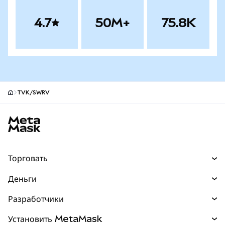
4.7
50M+
75.8K
TVK/SWRV
Нижний колонтитул сайта MetaMask
Торговать
Торговля
Деньги
Swaps
Покупайте
Разработчики
Прогнозы
НОВИНКА
Карта
Документация для разработчиков
Установить MetaMask
Перпы
НОВИНКА