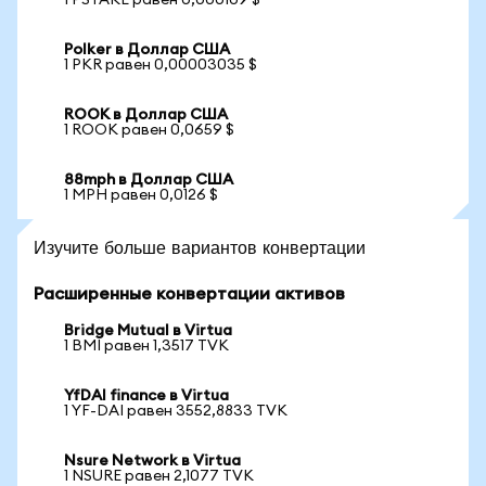
1 PSTAKE равен 0,000109 $
Polker в Доллар США
1 PKR равен 0,00003035 $
ROOK в Доллар США
1 ROOK равен 0,0659 $
88mph в Доллар США
1 MPH равен 0,0126 $
Изучите больше вариантов конвертации
Расширенные конвертации активов
Bridge Mutual в Virtua
1 BMI равен 1,3517 TVK
YfDAI finance в Virtua
1 YF-DAI равен 3552,8833 TVK
Nsure Network в Virtua
1 NSURE равен 2,1077 TVK