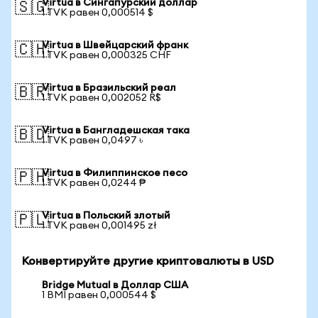
Virtua в Сингапурский доллар
🇸🇬
1 TVK равен 0,000514 $
Virtua в Швейцарский франк
🇨🇭
1 TVK равен 0,000325 CHF
Virtua в Бразильский реал
🇧🇷
1 TVK равен 0,002052 R$
Virtua в Бангладешская така
🇧🇩
1 TVK равен 0,0497 ৳
Virtua в Филиппинское песо
🇵🇭
1 TVK равен 0,0244 ₱
Virtua в Польский злотый
🇵🇱
1 TVK равен 0,001495 zł
Конвертируйте другие криптовалюты в USD
Bridge Mutual в Доллар США
1 BMI равен 0,000544 $