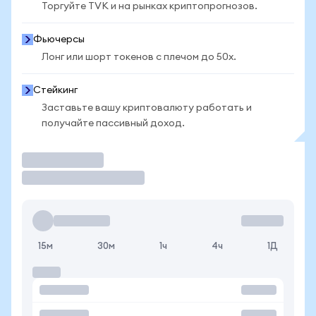
Торгуйте TVK и на рынках криптопрогнозов.
Фьючерсы
Лонг или шорт токенов с плечом до 50x.
Стейкинг
Заставьте вашу криптовалюту работать и
получайте пассивный доход.
Торговать
15м
30м
1ч
4ч
1Д