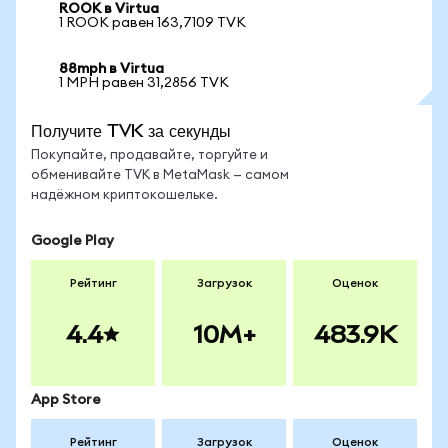
ROOK в Virtua
1 ROOK равен 163,7109 TVK
88mph в Virtua
1 MPH равен 31,2856 TVK
Получите TVK за секунды
Покупайте, продавайте, торгуйте и
обменивайте TVK в MetaMask — самом
надёжном криптокошельке.
Google Play
Рейтинг
Загрузок
Оценок
4.4
10M+
483.9K
App Store
Рейтинг
Загрузок
Оценок