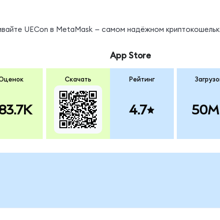
нивайте UECon в MetaMask — самом надёжном криптокошельк
App Store
Оценок
Скачать
Рейтинг
Загрузо
83.7K
4.7
50M