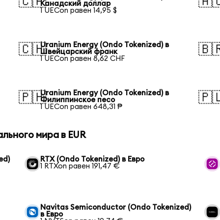
🇨🇦
🇦
Канадский доллар
1 UECon равен 14,95 $
Uranium Energy (Ondo Tokenized) в
🇨🇭
🇧
Швейцарский франк
1 UECon равен 8,62 CHF
Uranium Energy (Ondo Tokenized) в
🇵🇭
🇵
Филиппинское песо
1 UECon равен 648,31 ₱
ального мира в EUR
ed)
RTX (Ondo Tokenized) в Евро
1 RTXon равен 191,47 €
Navitas Semiconductor (Ondo Tokenized)
в Евро