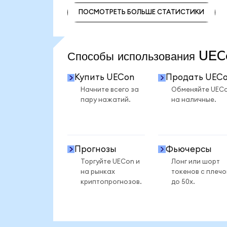
ПОСМОТРЕТЬ БОЛЬШЕ СТАТИСТИКИ
ПОСМОТРЕТЬ БОЛЬШЕ СТАТИСТИКИ
Способы использования U
Купить UECon
Продать UEC
Начните всего за
Обменяйте UEC
пару нажатий.
на наличные.
Прогнозы
Фьючерсы
Торгуйте UECon и
Лонг или шорт
на рынках
токенов с плеч
криптопрогнозов.
до 50x.