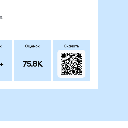
е.
к
Оценок
Скачать
+
75.8K