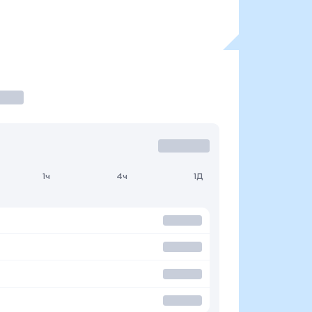
1ч
4ч
1Д