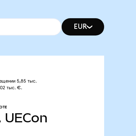
EUR
ащении 5,85 тыс.
02 тыс. €.
ОТЕ
.
UECon