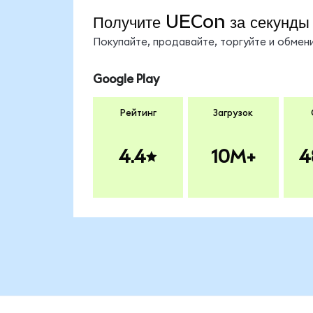
Получите UECon за секунды
Покупайте, продавайте, торгуйте и обме
Google Play
Рейтинг
Загрузок
4.4
10M+
4