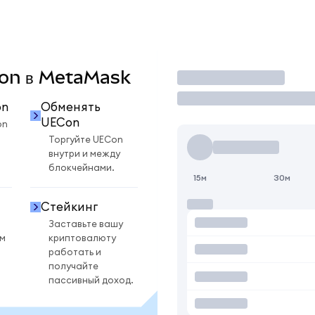
ECon в MetaMask
Торговать
on
Обменять
UECon
on
Торгуйте UECon
внутри и между
блокчейнами.
15м
30м
Стейкинг
Заставьте вашу
ом
криптовалюту
работать и
получайте
пассивный доход.