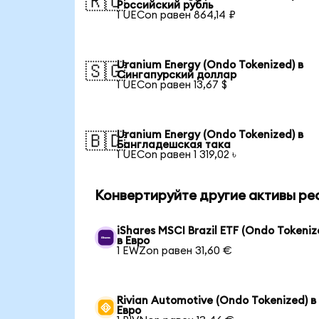
🇷🇺
Российский рубль
1 UECon равен 864,14 ₽
Uranium Energy (Ondo Tokenized) в
🇸🇬
Сингапурский доллар
1 UECon равен 13,67 $
Uranium Energy (Ondo Tokenized) в
🇧🇩
Бангладешская така
1 UECon равен 1 319,02 ৳
Конвертируйте другие активы ре
iShares MSCI Brazil ETF (Ondo Tokeniz
в Евро
1 EWZon равен 31,60 €
Rivian Automotive (Ondo Tokenized) в
Евро