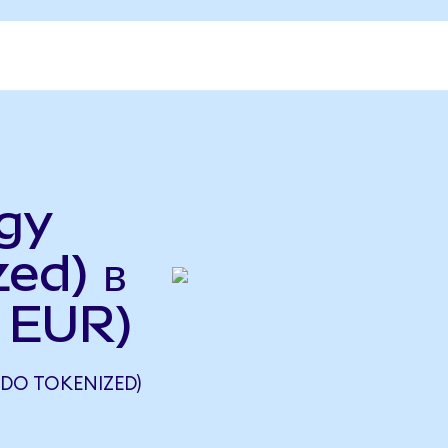
gy
ed) в
в EUR)
DO TOKENIZED)