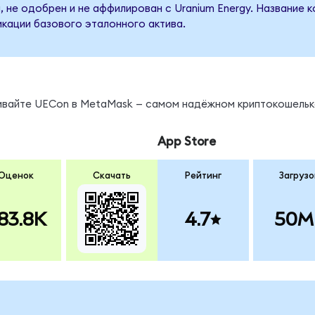
 не одобрен и не аффилирован с Uranium Energy. Название 
кации базового эталонного актива.
нивайте UECon в MetaMask — самом надёжном криптокошельк
App Store
Оценок
Скачать
Рейтинг
Загрузо
83.8K
4.7
50M