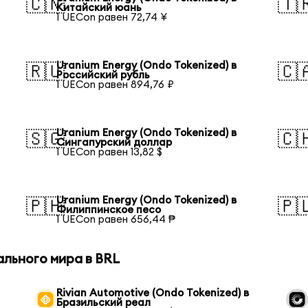
🇨🇳
🇹
Китайский юань
1 UECon равен 72,74 ¥
Uranium Energy (Ondo Tokenized) в
🇷🇺
🇨
Российский рубль
1 UECon равен 894,76 ₽
Uranium Energy (Ondo Tokenized) в
🇸🇬
🇨
Сингапурский доллар
1 UECon равен 13,82 $
Uranium Energy (Ondo Tokenized) в
🇵🇭
🇵
Филиппинское песо
1 UECon равен 656,44 ₱
ального мира в BRL
Rivian Automotive (Ondo Tokenized) в
Бразильский реал