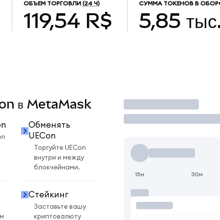
ОБЪЕМ ТОРГОВЛИ
(24 Ч)
СУММА ТОКЕНОВ В ОБОР
119,54 R$
5,85 тыс
ECon в MetaMask
Торговать
on
Обменять
UECon
on
Торгуйте UECon
внутри и между
блокчейнами.
15м
30м
Стейкинг
Заставьте вашу
ом
криптовалюту