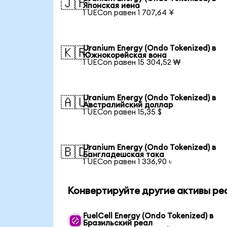
🇯🇵
Японская иена
1 UECon равен 1 707,64 ¥
Uranium Energy (Ondo Tokenized) в
🇰🇷
Южнокорейская вона
1 UECon равен 15 304,52 ₩
Uranium Energy (Ondo Tokenized) в
🇦🇺
Австралийский доллар
1 UECon равен 15,35 $
Uranium Energy (Ondo Tokenized) в
🇧🇩
Бангладешская така
1 UECon равен 1 336,90 ৳
Конвертируйте другие активы ре
FuelCell Energy (Ondo Tokenized) в
Бразильский реал