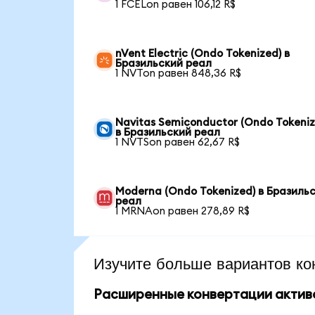
1 FCELon равен 106,12 R$
nVent Electric (Ondo Tokenized) в
Бразильский реал
1 NVTon равен 848,36 R$
Navitas Semiconductor (Ondo Tokeniz
в Бразильский реал
1 NVTSon равен 62,67 R$
Moderna (Ondo Tokenized) в Бразиль
реал
1 MRNAon равен 278,89 R$
Изучите больше вариантов ко
Расширенные конвертации актив