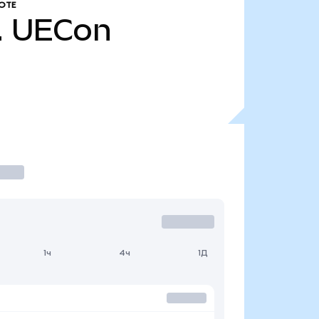
ОТЕ
.
UECon
1ч
4ч
1Д