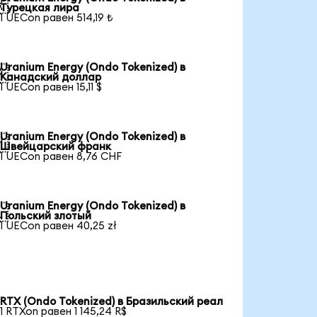

Турецкая лира
1 UECon равен 514,19 ₺
Uranium Energy (Ondo Tokenized) в

Канадский доллар
1 UECon равен 15,11 $
Uranium Energy (Ondo Tokenized) в

Швейцарский франк
1 UECon равен 8,76 CHF
Uranium Energy (Ondo Tokenized) в

Польский злотый
1 UECon равен 40,25 zł
RTX (Ondo Tokenized) в Бразильский реал
1 RTXon равен 1 145,24 R$