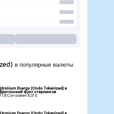
zed) в популярные валюты
Uranium Energy (Ondo Tokenized) в

Британский фунт стерлингов
1 UECon равен 8,01 £
Uranium Energy (Ondo Tokenized) в