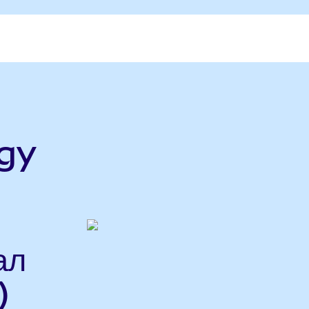
gy
ал
)