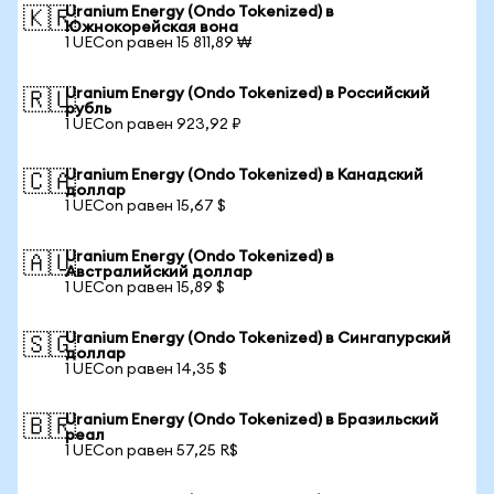
Uranium Energy (Ondo Tokenized) в
🇰🇷
Южнокорейская вона
1 UECon равен 15 811,89 ₩
Uranium Energy (Ondo Tokenized) в Российский
🇷🇺
рубль
1 UECon равен 923,92 ₽
Uranium Energy (Ondo Tokenized) в Канадский
🇨🇦
доллар
1 UECon равен 15,67 $
Uranium Energy (Ondo Tokenized) в
🇦🇺
Австралийский доллар
1 UECon равен 15,89 $
Uranium Energy (Ondo Tokenized) в Сингапурский
🇸🇬
доллар
1 UECon равен 14,35 $
Uranium Energy (Ondo Tokenized) в Бразильский
🇧🇷
реал
1 UECon равен 57,25 R$