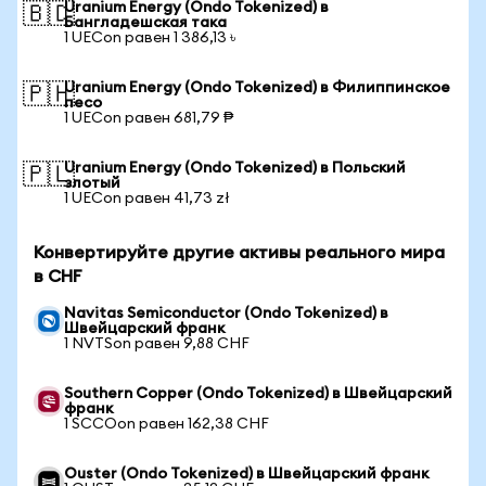
Uranium Energy (Ondo Tokenized) в
🇧🇩
Бангладешская така
1 UECon равен 1 386,13 ৳
Uranium Energy (Ondo Tokenized) в Филиппинское
🇵🇭
песо
1 UECon равен 681,79 ₱
Uranium Energy (Ondo Tokenized) в Польский
🇵🇱
злотый
1 UECon равен 41,73 zł
Конвертируйте другие активы реального мира
в CHF
Navitas Semiconductor (Ondo Tokenized) в
Швейцарский франк
1 NVTSon равен 9,88 CHF
Southern Copper (Ondo Tokenized) в Швейцарский
франк
1 SCCOon равен 162,38 CHF
Ouster (Ondo Tokenized) в Швейцарский франк