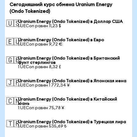
Сегодняшний курс обмена Uranium Energy
(Ondo Tokenized)
Uranium Energy (Ondo Tokenized) в Доллар США
🇺🇸
1 UECon равен 11,23 $
Uranium Energy (Ondo Tokenized) в Евро
🇪🇺
1 UECon равен 9,72 €
Uranium Energy (Ondo Tokenized) в Британский
🇬🇧
фунт стерлингов
1 UECon равен 8,32 £
Uranium Energy (Ondo Tokenized) в Японская иена
🇯🇵
1 UECon равен 1 772,34 ¥
Uranium Energy (Ondo Tokenized) в Китайский
🇨🇳
юань
1 UECon равен 75,78 ¥
Uranium Energy (Ondo Tokenized) в Турецкая лира
🇹🇷
1 UECon равен 535,69 ₺