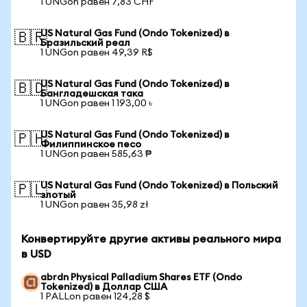
1 UNGon равен 7,83 CHF
US Natural Gas Fund (Ondo Tokenized) в
🇧🇷
Бразильский реал
1 UNGon равен 49,39 R$
US Natural Gas Fund (Ondo Tokenized) в
🇧🇩
Бангладешская така
1 UNGon равен 1 193,00 ৳
US Natural Gas Fund (Ondo Tokenized) в
🇵🇭
Филиппинское песо
1 UNGon равен 585,63 ₱
US Natural Gas Fund (Ondo Tokenized) в Польский
🇵🇱
злотый
1 UNGon равен 35,98 zł
Конвертируйте другие активы реального мира
в USD
abrdn Physical Palladium Shares ETF (Ondo
Tokenized) в Доллар США
1 PALLon равен 124,28 $