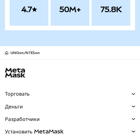
4.7
50M+
75.8K
UNGon/NTESon
Нижний колонтитул сайта MetaMask
Торговать
Торговля
Деньги
Swaps
Покупайте
Разработчики
Прогнозы
НОВИНКА
Карта
Документация для разработчиков
Установить MetaMask
Перпы
НОВИНКА
mUSD
НОВИНКА
Инфопанель
Защита транзакций