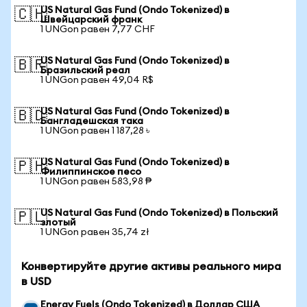
US Natural Gas Fund (Ondo Tokenized) в
🇨🇭
Швейцарский франк
1 UNGon равен 7,77 CHF
US Natural Gas Fund (Ondo Tokenized) в
🇧🇷
Бразильский реал
1 UNGon равен 49,04 R$
US Natural Gas Fund (Ondo Tokenized) в
🇧🇩
Бангладешская така
1 UNGon равен 1 187,28 ৳
US Natural Gas Fund (Ondo Tokenized) в
🇵🇭
Филиппинское песо
1 UNGon равен 583,98 ₱
US Natural Gas Fund (Ondo Tokenized) в Польский
🇵🇱
злотый
1 UNGon равен 35,74 zł
Конвертируйте другие активы реального мира
в USD
Energy Fuels (Ondo Tokenized) в Доллар США