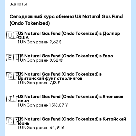
валюты
Сегодняшний курс обмена US Natural Gas Fund
(Ondo Tokenized)
US Natural Gas Fund (Ondo Tokenized) в Доллар
🇺🇸
США
1 UNGon равен 9,62 $
US Natural Gas Fund (Ondo Tokenized) в Евро
🇪🇺
1 UNGon равен 8,32 €
US Natural Gas Fund (Ondo Tokenized) в
🇬🇧
Британский фунт стерлингов
1 UNGon равен 7,13 £
US Natural Gas Fund (Ondo Tokenized) в Японская
🇯🇵
иена
1 UNGon равен 1 518,07 ¥
US Natural Gas Fund (Ondo Tokenized) в Китайский
🇨🇳
юань
1 UNGon равен 64,91 ¥