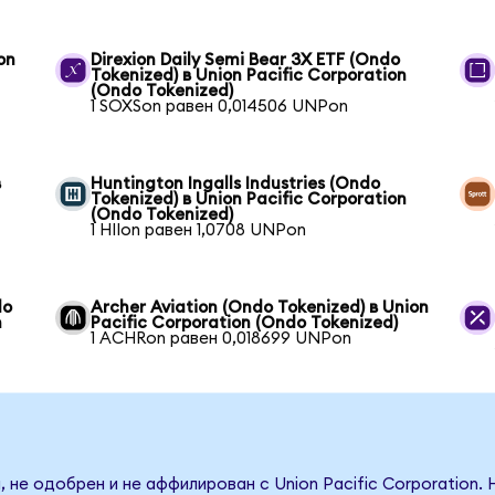
on
Direxion Daily Semi Bear 3X ETF (Ondo
Tokenized) в Union Pacific Corporation
(Ondo Tokenized)
1 SOXSon равен 0,014506 UNPon
в
Huntington Ingalls Industries (Ondo
Tokenized) в Union Pacific Corporation
(Ondo Tokenized)
1 HIIon равен 1,0708 UNPon
do
Archer Aviation (Ondo Tokenized) в Union
n
Pacific Corporation (Ondo Tokenized)
1 ACHRon равен 0,018699 UNPon
 не одобрен и не аффилирован с Union Pacific Corporation.