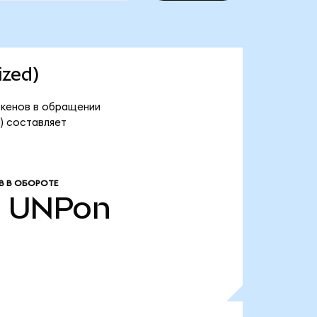
ized)
токенов в обращении
d) составляет
В В ОБОРОТЕ
2
UNPon