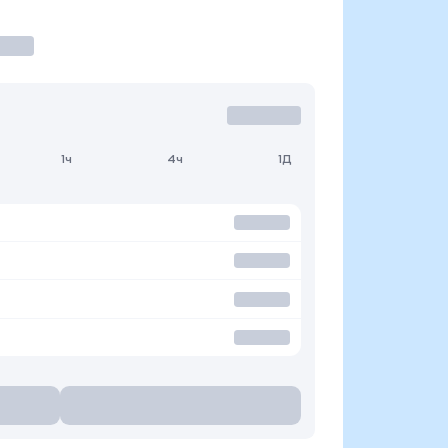
1ч
4ч
1Д