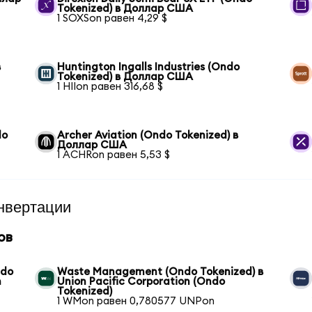
Tokenized) в Доллар США
1 SOXSon равен 4,29 $
в
Huntington Ingalls Industries (Ondo
Tokenized) в Доллар США
1 HIIon равен 316,68 $
do
Archer Aviation (Ondo Tokenized) в
Доллар США
1 ACHRon равен 5,53 $
нвертации
ов
ndo
Waste Management (Ondo Tokenized) в
n
Union Pacific Corporation (Ondo
Tokenized)
1 WMon равен 0,780577 UNPon