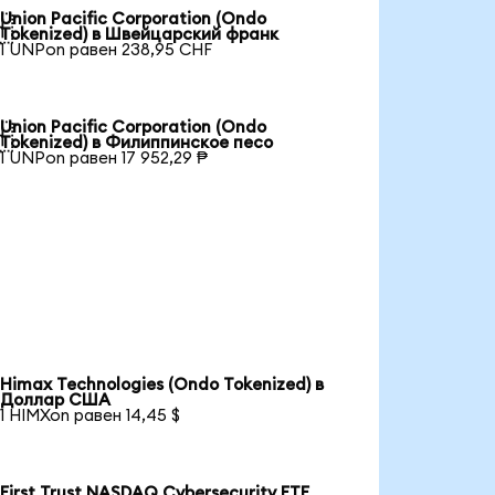
Union Pacific Corporation (Ondo

Tokenized) в Швейцарский франк
1 UNPon равен 238,95 CHF
Union Pacific Corporation (Ondo

Tokenized) в Филиппинское песо
1 UNPon равен 17 952,29 ₱
Himax Technologies (Ondo Tokenized) в
Доллар США
1 HIMXon равен 14,45 $
First Trust NASDAQ Cybersecurity ETF