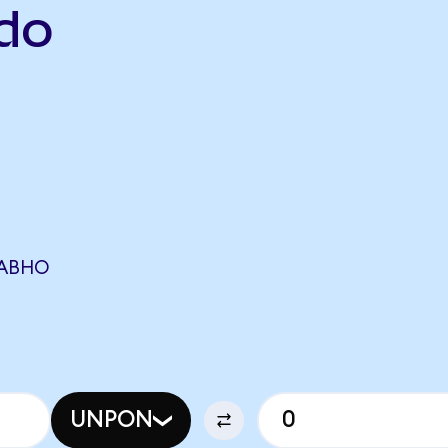
do
РАВНО
UNPON