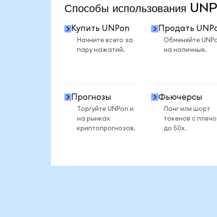
Способы использования U
Купить UNPon
Продать UNP
Начните всего за
Обменяйте UNP
пару нажатий.
на наличные.
Прогнозы
Фьючерсы
Торгуйте UNPon и
Лонг или шорт
на рынках
токенов с плеч
криптопрогнозов.
до 50x.