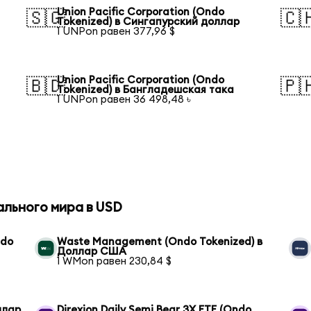
Union Pacific Corporation (Ondo
🇸🇬
🇨
Tokenized) в Сингапурский доллар
1 UNPon равен 377,96 $
Union Pacific Corporation (Ondo
🇧🇩
🇵
Tokenized) в Бангладешская така
1 UNPon равен 36 498,48 ৳
ального мира в USD
ndo
Waste Management (Ondo Tokenized) в
Доллар США
1 WMon равен 230,84 $
ллар
Direxion Daily Semi Bear 3X ETF (Ondo