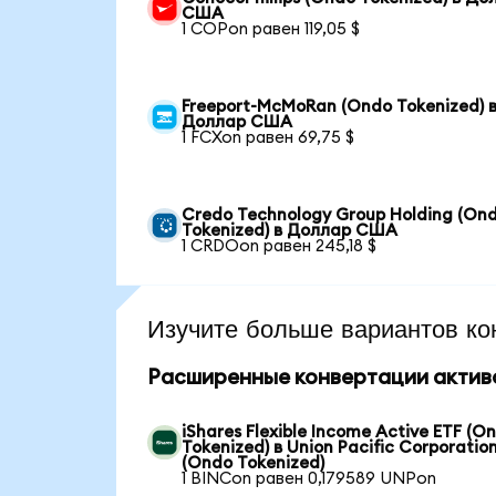
США
1 COPon равен 119,05 $
Freeport-McMoRan (Ondo Tokenized) 
Доллар США
1 FCXon равен 69,75 $
Credo Technology Group Holding (On
Tokenized) в Доллар США
1 CRDOon равен 245,18 $
Изучите больше вариантов ко
Расширенные конвертации актив
iShares Flexible Income Active ETF (O
Tokenized) в Union Pacific Corporatio
(Ondo Tokenized)
1 BINCon равен 0,179589 UNPon