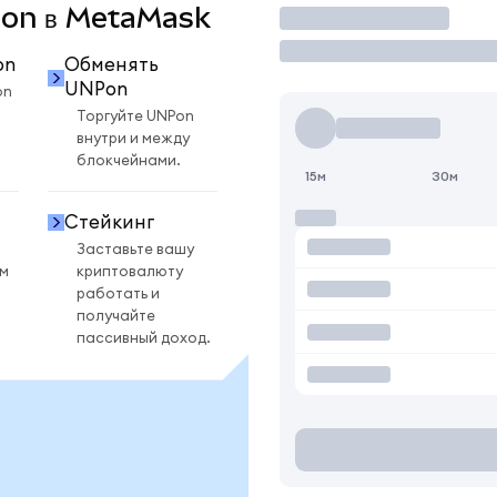
NPon в MetaMask
Торговать
on
Обменять
UNPon
on
Торгуйте UNPon
внутри и между
блокчейнами.
15м
30м
Стейкинг
Заставьте вашу
ом
криптовалюту
работать и
получайте
пассивный доход.