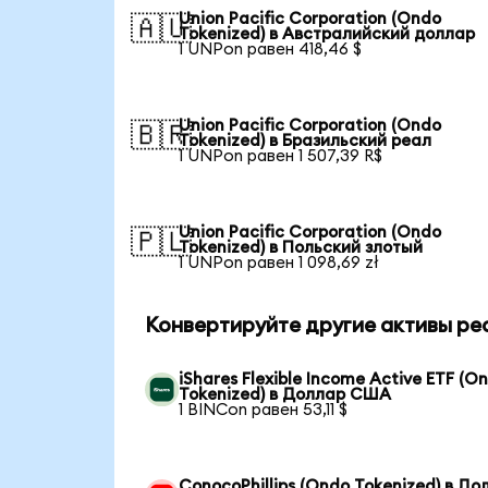
Union Pacific Corporation (Ondo
🇦🇺
Tokenized) в Австралийский доллар
1 UNPon равен 418,46 $
Union Pacific Corporation (Ondo
🇧🇷
Tokenized) в Бразильский реал
1 UNPon равен 1 507,39 R$
Union Pacific Corporation (Ondo
🇵🇱
Tokenized) в Польский злотый
1 UNPon равен 1 098,69 zł
Конвертируйте другие активы ре
iShares Flexible Income Active ETF (O
Tokenized) в Доллар США
1 BINCon равен 53,11 $
ConocoPhillips (Ondo Tokenized) в До