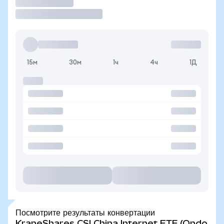
Торговать
15м
30м
1ч
4ч
1Д
Посмотрите результаты конвертации
KraneShares CSI China Internet ETF (Ondo