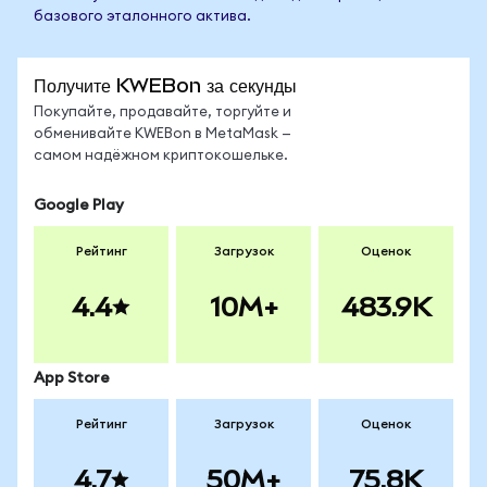
базового эталонного актива.
Получите KWEBon за секунды
Покупайте, продавайте, торгуйте и
обменивайте KWEBon в MetaMask —
самом надёжном криптокошельке.
Google Play
Рейтинг
Загрузок
Оценок
4.4
10M+
483.9K
App Store
Рейтинг
Загрузок
Оценок
4.7
50M+
75.8K