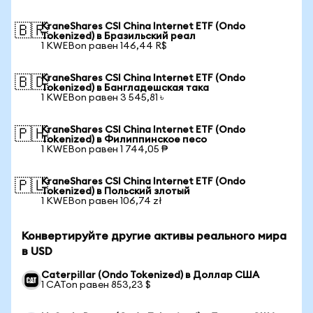
KraneShares CSI China Internet ETF (Ondo
🇧🇷
Tokenized) в Бразильский реал
1 KWEBon равен 146,44 R$
KraneShares CSI China Internet ETF (Ondo
🇧🇩
Tokenized) в Бангладешская така
1 KWEBon равен 3 545,81 ৳
KraneShares CSI China Internet ETF (Ondo
🇵🇭
Tokenized) в Филиппинское песо
1 KWEBon равен 1 744,05 ₱
KraneShares CSI China Internet ETF (Ondo
🇵🇱
Tokenized) в Польский злотый
1 KWEBon равен 106,74 zł
Конвертируйте другие активы реального мира
в USD
Caterpillar (Ondo Tokenized) в Доллар США
1 CATon равен 853,23 $