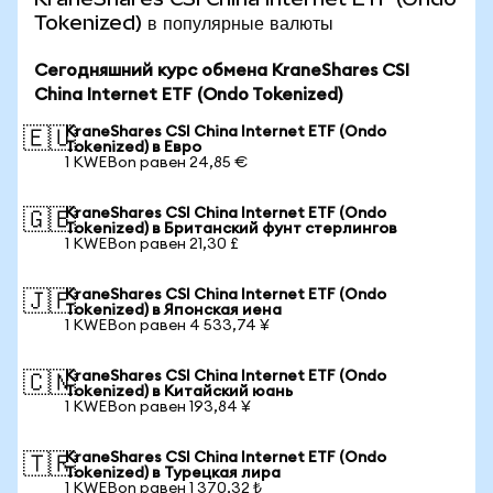
Tokenized) в популярные валюты
Сегодняшний курс обмена KraneShares CSI
China Internet ETF (Ondo Tokenized)
KraneShares CSI China Internet ETF (Ondo
🇪🇺
Tokenized) в Евро
1 KWEBon равен 24,85 €
KraneShares CSI China Internet ETF (Ondo
🇬🇧
Tokenized) в Британский фунт стерлингов
1 KWEBon равен 21,30 £
KraneShares CSI China Internet ETF (Ondo
🇯🇵
Tokenized) в Японская иена
1 KWEBon равен 4 533,74 ¥
KraneShares CSI China Internet ETF (Ondo
🇨🇳
Tokenized) в Китайский юань
1 KWEBon равен 193,84 ¥
KraneShares CSI China Internet ETF (Ondo
🇹🇷
Tokenized) в Турецкая лира
1 KWEBon равен 1 370,32 ₺