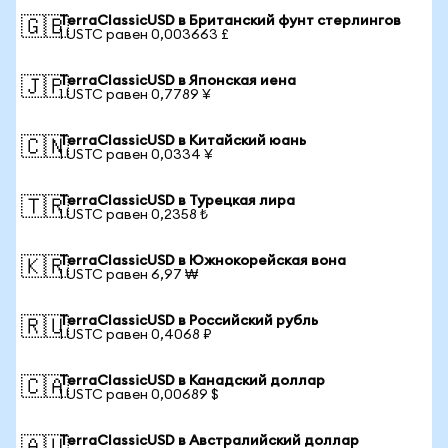
TerraClassicUSD в Британский фунт стерлингов
🇬🇧
1 USTC равен 0,003663 £
TerraClassicUSD в Японская иена
🇯🇵
1 USTC равен 0,7789 ¥
TerraClassicUSD в Китайский юань
🇨🇳
1 USTC равен 0,0334 ¥
TerraClassicUSD в Турецкая лира
🇹🇷
1 USTC равен 0,2358 ₺
TerraClassicUSD в Южнокорейская вона
🇰🇷
1 USTC равен 6,97 ₩
TerraClassicUSD в Российский рубль
🇷🇺
1 USTC равен 0,4068 ₽
TerraClassicUSD в Канадский доллар
🇨🇦
1 USTC равен 0,00689 $
TerraClassicUSD в Австралийский доллар