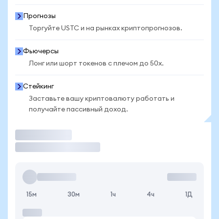
Прогнозы
Торгуйте USTC и на рынках криптопрогнозов.
Фьючерсы
Лонг или шорт токенов с плечом до 50x.
Стейкинг
Заставьте вашу криптовалюту работать и
получайте пассивный доход.
Торговать
15м
30м
1ч
4ч
1Д