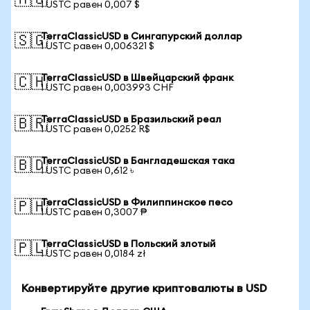
🇦🇺
1 USTC равен 0,007 $
TerraClassicUSD в Сингапурский доллар
🇸🇬
1 USTC равен 0,006321 $
TerraClassicUSD в Швейцарский франк
🇨🇭
1 USTC равен 0,003993 CHF
TerraClassicUSD в Бразильский реал
🇧🇷
1 USTC равен 0,0252 R$
TerraClassicUSD в Бангладешская така
🇧🇩
1 USTC равен 0,612 ৳
TerraClassicUSD в Филиппинское песо
🇵🇭
1 USTC равен 0,3007 ₱
TerraClassicUSD в Польский злотый
🇵🇱
1 USTC равен 0,0184 zł
Конвертируйте другие криптовалюты в USD