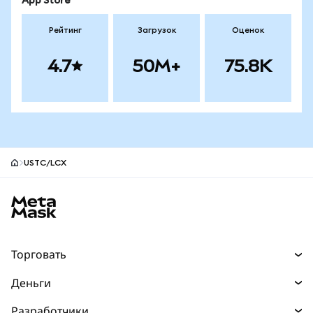
App Store
Рейтинг
Загрузок
Оценок
4.7
50M+
75.8K
USTC/LCX
Нижний колонтитул сайта MetaMask
Торговать
Торговля
Деньги
Swaps
Покупайте
Разработчики