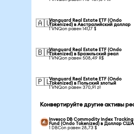
Vanguard Real Estate ETF (Ondo
🇦🇺
Tokenized) в Австралийский доллар
1 VNQon равен 141,17 $
Vanguard Real Estate ETF (Ondo
🇧🇷
Tokenized) в Бразильский реал
1 VNQon равен 508,49 R$
Vanguard Real Estate ETF (Ondo
🇵🇱
Tokenized) в Польский злотый
1 VNQon равен 370,91 zł
Конвертируйте другие активы ре
Invesco DB Commodity Index Tracking
Fund (Ondo Tokenized) в Доллар СШ
1 DBCon равен 28,73 $