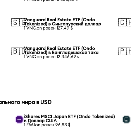
Vanguard Real Estate ETF (Ondo
🇸🇬
🇨
Tokenized) в Сингапурский доллар
1 VNQon равен 127,49 $
Vanguard Real Estate ETF (Ondo
🇧🇩
🇵
Tokenized) в Бангладешская така
1 VNQon равен 12 346,69 ৳
ального мира в USD
iShares MSCI Japan ETF (Ondo Tokenized)
А
в Доллар США
1 EWJon равен 96,83 $