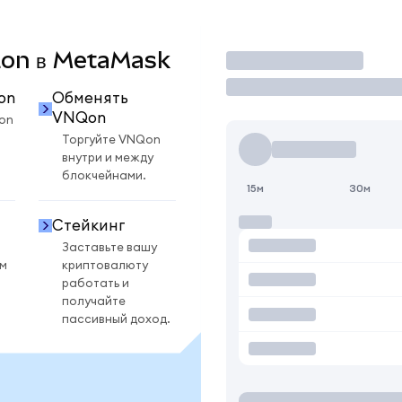
NQon в MetaMask
Торговать
on
Обменять
VNQon
on
Торгуйте VNQon
внутри и между
блокчейнами.
15м
30м
Стейкинг
Заставьте вашу
ом
криптовалюту
работать и
получайте
пассивный доход.