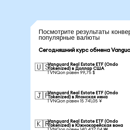
Посмотрите результаты кон
популярные валюты
Сегодняшний курс обмена Vanguard
Vanguard Real Estate ETF (Ondo
🇺🇸
Tokenized) в Доллар США
1 VNQon равен 99,75 $
Vanguard Real Estate ETF (Ondo
🇯🇵
Tokenized) в Японская иена
1 VNQon равен 15 741,05 ¥
Vanguard Real Estate ETF (Ondo
🇰🇷
Tokenized) в Южнокорейская вона
1 VNQon равен 140 437,04 ₩