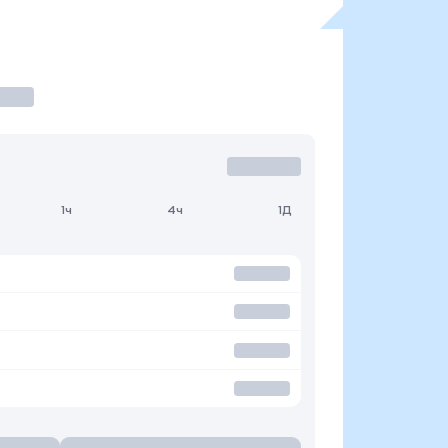
1ч
4ч
1Д