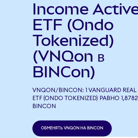
Income Activ
ETF (Ondo
Tokenized)
(VNQon в
BINCon)
VNQON/BINCON: 1 VANGUARD REAL 
ETF (ONDO TOKENIZED) РАВНО 1,8782
BINCON
ОБМЕНЯТЬ VNQON НА BINCON