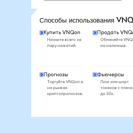
ПОСМОТРЕТЬ БОЛЬШЕ СТАТИСТИКИ
Способы использования V
Купить VNQon
Продать VNQ
Начните всего за
Обменяйте VNQ
пару нажатий.
на наличные.
Прогнозы
Фьючерсы
Торгуйте VNQon и
Лонг или шорт
на рынках
токенов с плеч
криптопрогнозов.
до 50x.