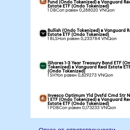
Fund (Ondo Tokenized) в Vanguard Re
Estate ETF (Ondo Tokenized)
1 DBCon равен 0,288020 VNQon
Bullish (Ondo Tokenized) в Vanguard R
Estate ETF (Ondo Tokenized)
1 BLSHon равен 0,233784 VNQon
iShares 1-3 Year Treasury Bond ETF (O
Tokenized) в Vanguard Real Estate ET
(Ondo Tokenized)
1 SHYon равен 0,829273 VNQon
Invesco Optimum Yld Dvsfd Cmd Str N
1 ETF (Ondo Tokenized) в Vanguard Re
Estate ETF (Ondo Tokenized)
1 PDBCon равен 0,173233 VNQon
Отказ от ответственности