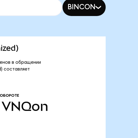
BINCON
ized)
кенов в обращении
d) составляет
 ОБОРОТЕ
VNQon