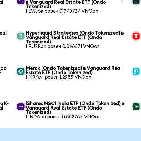
al
в Vanguard Real Estate ETF (Ondo
Tokenized)
1 EWJon равен 0,970727 VNQon
eal
Hyperliquid Strategies (Ondo Tokenized) в
Vanguard Real Estate ETF (Ondo
Tokenized)
1 PURRon равен 0,068571 VNQon
ndo
Merck (Ondo Tokenized) в Vanguard Real
F
Estate ETF (Ondo Tokenized)
1 MRKon равен 1,2955 VNQon
o K-
iShares MSCI India ETF (Ondo Tokenized) в
al
Vanguard Real Estate ETF (Ondo
Tokenized)
1 INDAon равен 0,502757 VNQon