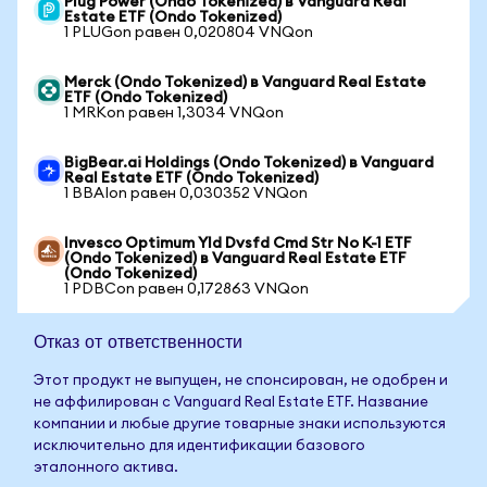
Plug Power (Ondo Tokenized) в Vanguard Real
Estate ETF (Ondo Tokenized)
1 PLUGon равен 0,020804 VNQon
Merck (Ondo Tokenized) в Vanguard Real Estate
ETF (Ondo Tokenized)
1 MRKon равен 1,3034 VNQon
BigBear.ai Holdings (Ondo Tokenized) в Vanguard
Real Estate ETF (Ondo Tokenized)
1 BBAIon равен 0,030352 VNQon
Invesco Optimum Yld Dvsfd Cmd Str No K-1 ETF
(Ondo Tokenized) в Vanguard Real Estate ETF
(Ondo Tokenized)
1 PDBCon равен 0,172863 VNQon
Отказ от ответственности
Этот продукт не выпущен, не спонсирован, не одобрен и
не аффилирован с Vanguard Real Estate ETF. Название
компании и любые другие товарные знаки используются
исключительно для идентификации базового
эталонного актива.