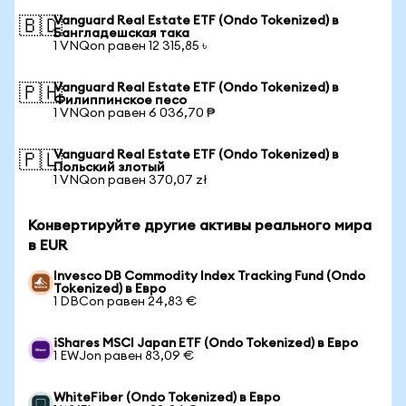
Vanguard Real Estate ETF (Ondo Tokenized) в
🇧🇩
Бангладешская така
1 VNQon равен 12 315,85 ৳
Vanguard Real Estate ETF (Ondo Tokenized) в
🇵🇭
Филиппинское песо
1 VNQon равен 6 036,70 ₱
Vanguard Real Estate ETF (Ondo Tokenized) в
🇵🇱
Польский злотый
1 VNQon равен 370,07 zł
Конвертируйте другие активы реального мира
в EUR
Invesco DB Commodity Index Tracking Fund (Ondo
Tokenized) в Евро
1 DBCon равен 24,83 €
iShares MSCI Japan ETF (Ondo Tokenized) в Евро
1 EWJon равен 83,09 €
WhiteFiber (Ondo Tokenized) в Евро