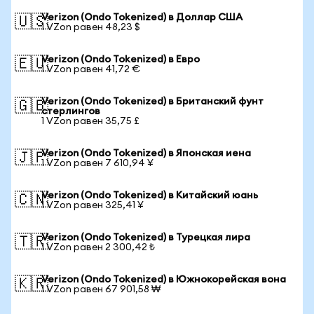
Verizon (Ondo Tokenized) в Доллар США
🇺🇸
1 VZon равен 48,23 $
Verizon (Ondo Tokenized) в Евро
🇪🇺
1 VZon равен 41,72 €
Verizon (Ondo Tokenized) в Британский фунт
🇬🇧
стерлингов
1 VZon равен 35,75 £
Verizon (Ondo Tokenized) в Японская иена
🇯🇵
1 VZon равен 7 610,94 ¥
Verizon (Ondo Tokenized) в Китайский юань
🇨🇳
1 VZon равен 325,41 ¥
Verizon (Ondo Tokenized) в Турецкая лира
🇹🇷
1 VZon равен 2 300,42 ₺
Verizon (Ondo Tokenized) в Южнокорейская вона
🇰🇷
1 VZon равен 67 901,58 ₩