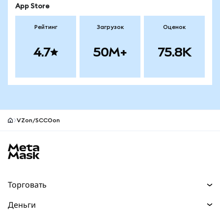
App Store
Рейтинг
Загрузок
Оценок
4.7
50M+
75.8K
VZon/SCCOon
Нижний колонтитул сайта MetaMask
Торговать
Торговля
Деньги
Swaps
Покупайте