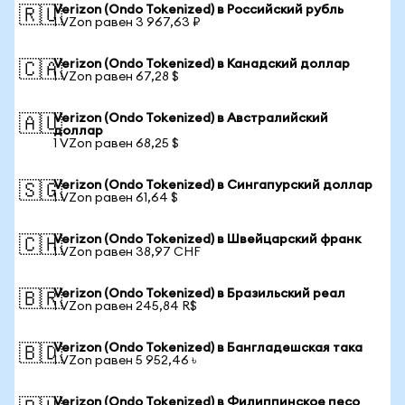
Verizon (Ondo Tokenized) в Российский рубль
🇷🇺
1 VZon равен 3 967,63 ₽
Verizon (Ondo Tokenized) в Канадский доллар
🇨🇦
1 VZon равен 67,28 $
Verizon (Ondo Tokenized) в Австралийский
🇦🇺
доллар
1 VZon равен 68,25 $
Verizon (Ondo Tokenized) в Сингапурский доллар
🇸🇬
1 VZon равен 61,64 $
Verizon (Ondo Tokenized) в Швейцарский франк
🇨🇭
1 VZon равен 38,97 CHF
Verizon (Ondo Tokenized) в Бразильский реал
🇧🇷
1 VZon равен 245,84 R$
Verizon (Ondo Tokenized) в Бангладешская така
🇧🇩
1 VZon равен 5 952,46 ৳
Verizon (Ondo Tokenized) в Филиппинское песо