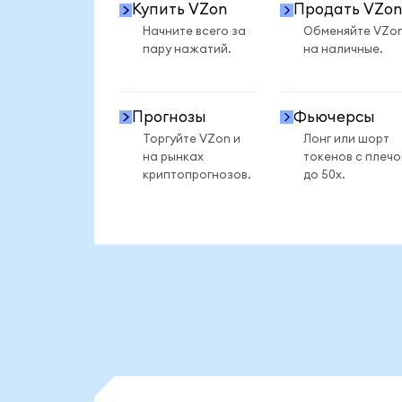
Купить VZon
Продать VZon
Начните всего за
Обменяйте VZo
пару нажатий.
на наличные.
Прогнозы
Фьючерсы
Торгуйте VZon и
Лонг или шорт
на рынках
токенов с плеч
криптопрогнозов.
до 50x.