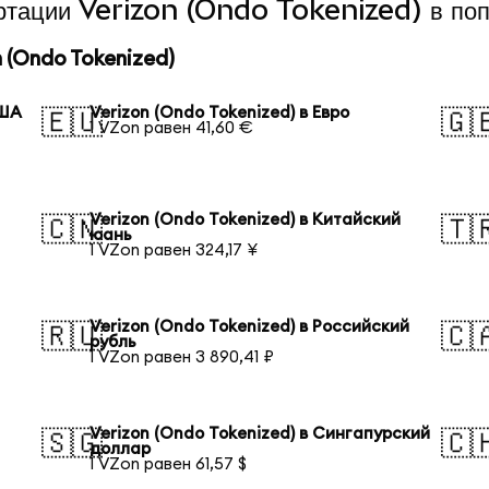
ертации Verizon (Ondo Tokenized) в по
 (Ondo Tokenized)
США
Verizon (Ondo Tokenized) в Евро
🇪🇺
🇬
1 VZon равен 41,60 €
Verizon (Ondo Tokenized) в Китайский
🇨🇳
🇹
юань
1 VZon равен 324,17 ¥
Verizon (Ondo Tokenized) в Российский
🇷🇺
🇨
рубль
1 VZon равен 3 890,41 ₽
Verizon (Ondo Tokenized) в Сингапурский
🇸🇬
🇨
доллар
1 VZon равен 61,57 $