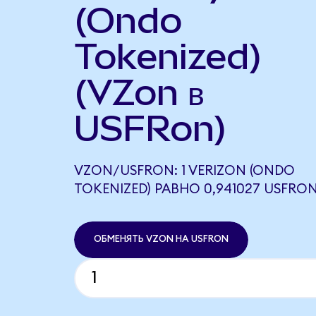
(Ondo
Tokenized)
(VZon в
USFRon)
VZON/USFRON: 1 VERIZON (ONDO
TOKENIZED) РАВНО 0,941027 USFRO
ОБМЕНЯТЬ VZON НА USFRON