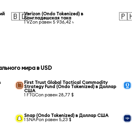
кий
Verizon (Ondo Tokenized) в
🇧🇩
🇵
Бангладешская така
1 VZon равен 5 936,42 ৳
ального мира в USD
в
First Trust Global Tactical Commodity
Strategy Fund (Ondo Tokenized) в Доллар
США
1 FTGCon равен 28,77 $
Snap (Ondo Tokenized) в Доллар США
1 SNAPon равен 5,23 $