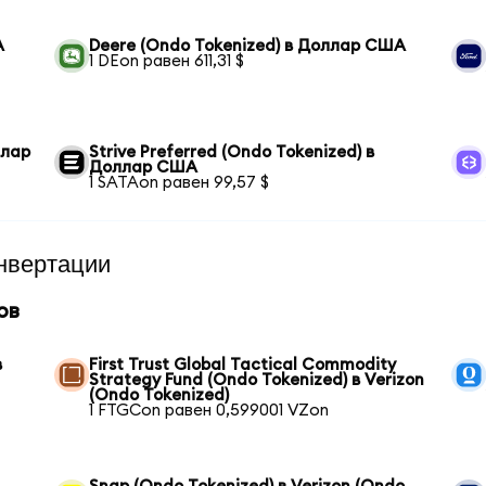
А
Deere (Ondo Tokenized) в Доллар США
1 DEon равен 611,31 $
ллар
Strive Preferred (Ondo Tokenized) в
Доллар США
1 SATAon равен 99,57 $
нвертации
ов
в
First Trust Global Tactical Commodity
Strategy Fund (Ondo Tokenized) в Verizon
(Ondo Tokenized)
1 FTGCon равен 0,599001 VZon