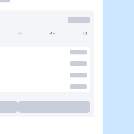
1ч
4ч
1Д