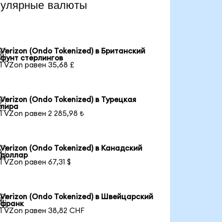
пулярные валюты
Verizon (Ondo Tokenized) в Британский

фунт стерлингов
1 VZon равен 35,68 £
Verizon (Ondo Tokenized) в Турецкая

лира
1 VZon равен 2 285,98 ₺
Verizon (Ondo Tokenized) в Канадский

доллар
1 VZon равен 67,31 $
Verizon (Ondo Tokenized) в Швейцарский

франк
1 VZon равен 38,82 CHF