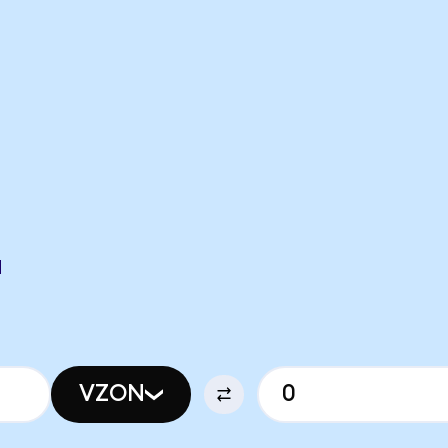
N
VZON