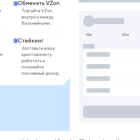
Обменять VZon
n
Торгуйте VZon
внутри и между
блокчейнами.
15м
30м
Стейкинг
Заставьте вашу
ом
криптовалюту
работать и
получайте
пассивный доход.