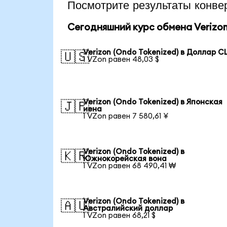
Посмотрите результаты конв
Сегодняшний курс обмена Verizon
Verizon (Ondo Tokenized) в Доллар 
🇺🇸
1 VZon равен 48,03 $
Verizon (Ondo Tokenized) в Японская
🇯🇵
иена
1 VZon равен 7 580,61 ¥
Verizon (Ondo Tokenized) в
🇰🇷
Южнокорейская вона
1 VZon равен 68 490,41 ₩
Verizon (Ondo Tokenized) в
🇦🇺
Австралийский доллар
1 VZon равен 68,21 $