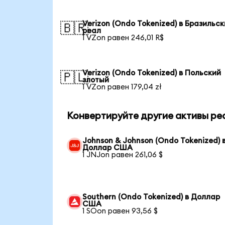
Verizon (Ondo Tokenized) в Бразильс
🇧🇷
реал
1 VZon равен 246,01 R$
Verizon (Ondo Tokenized) в Польский
🇵🇱
злотый
1 VZon равен 179,04 zł
Конвертируйте другие активы ре
Johnson & Johnson (Ondo Tokenized) 
Доллар США
1 JNJon равен 261,06 $
Southern (Ondo Tokenized) в Доллар
США
1 SOon равен 93,56 $