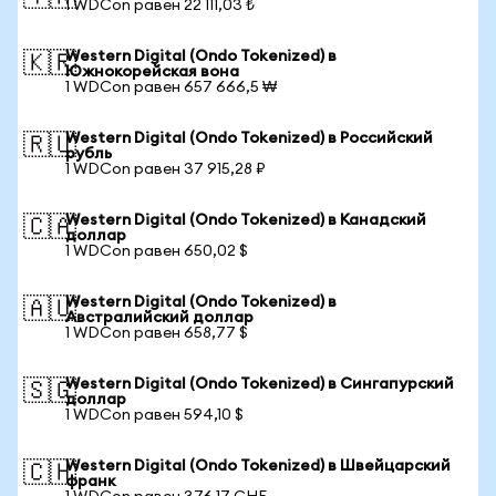
1 WDCon равен 22 111,03 ₺
Western Digital (Ondo Tokenized) в
🇰🇷
Южнокорейская вона
1 WDCon равен 657 666,5 ₩
Western Digital (Ondo Tokenized) в Российский
🇷🇺
рубль
1 WDCon равен 37 915,28 ₽
Western Digital (Ondo Tokenized) в Канадский
🇨🇦
доллар
1 WDCon равен 650,02 $
Western Digital (Ondo Tokenized) в
🇦🇺
Австралийский доллар
1 WDCon равен 658,77 $
Western Digital (Ondo Tokenized) в Сингапурский
🇸🇬
доллар
1 WDCon равен 594,10 $
Western Digital (Ondo Tokenized) в Швейцарский
🇨🇭
франк