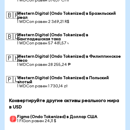
1 WDCon равен 376,17 CHF
Western Digital (Ondo Tokenized) в Бразильский
🇧🇷
реал
1 WDCon равен 2 369,21 R$
Western Digital (Ondo Tokenized) в
🇧🇩
Бангладешская така
1 WDCon равен 57 481,57 ৳
Western Digital (Ondo Tokenized) в Филиппинское
🇵🇭
песо
1 WDCon равен 28 255,24 ₱
Western Digital (Ondo Tokenized) в Польский
🇵🇱
злотый
1 WDCon равен 1 730,14 zł
Конвертируйте другие активы реального мира
в USD
Figma (Ondo Tokenized) в Доллар США
1 FIGon равен 24,11 $