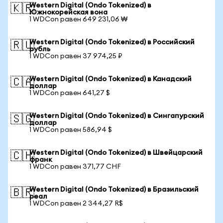
Western Digital (Ondo Tokenized) в
🇰🇷
Южнокорейская вона
1 WDCon равен 649 231,06 ₩
Western Digital (Ondo Tokenized) в Российский
🇷🇺
рубль
1 WDCon равен 37 974,25 ₽
Western Digital (Ondo Tokenized) в Канадский
🇨🇦
доллар
1 WDCon равен 641,27 $
Western Digital (Ondo Tokenized) в Сингапурский
🇸🇬
доллар
1 WDCon равен 586,94 $
Western Digital (Ondo Tokenized) в Швейцарский
🇨🇭
франк
1 WDCon равен 371,77 CHF
Western Digital (Ondo Tokenized) в Бразильский
🇧🇷
реал
1 WDCon равен 2 344,27 R$