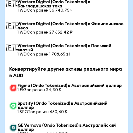
Western Digital (Ondo Tokenized) в
🇧🇩
Бангладешская така
1 WDCon равен 56 740,75 ৳
Western Digital (Ondo Tokenized) в Филиппинское
🇵🇭
песо
1 WDCon равен 27 852,42 ₱
Western Digital (Ondo Tokenized) в Польский
🇵🇱
злотый
1 WDCon равен 1 708,65 zł
Конвертируйте другие активы реального мира
в AUD
Figma (Ondo Tokenized) в Австралийский доллар
1 FIGon равен 34,30 $
Spotify (Ondo Tokenized) в Австралийский
доллар
1 SPOTon равен 680,60 $
GE Vernova (Ondo Tokenized) в Австралийский
доллар