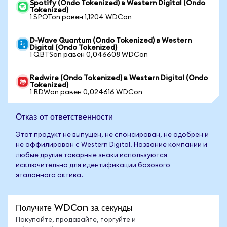
Spotify (Ondo Tokenized) в Western Digital (Ondo
Tokenized)
1 SPOTon равен 1,1204 WDCon
D-Wave Quantum (Ondo Tokenized) в Western
Digital (Ondo Tokenized)
1 QBTSon равен 0,046608 WDCon
Redwire (Ondo Tokenized) в Western Digital (Ondo
Tokenized)
1 RDWon равен 0,024616 WDCon
Отказ от ответственности
Этот продукт не выпущен, не спонсирован, не одобрен и
не аффилирован с Western Digital. Название компании и
любые другие товарные знаки используются
исключительно для идентификации базового
эталонного актива.
Получите WDCon за секунды
Покупайте, продавайте, торгуйте и