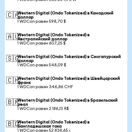
Western Digital (Ondo Tokenized) в Канадский
🇨🇦
доллар
1 WDCon равен 598,70 $
Western Digital (Ondo Tokenized) в
🇦🇺
Австралийский доллар
1 WDCon равен 607,25 $
Western Digital (Ondo Tokenized) в Сингапурский
🇸🇬
доллар
1 WDCon равен 548,09 $
Western Digital (Ondo Tokenized) в Швейцарский
🇨🇭
франк
1 WDCon равен 346,86 CHF
Western Digital (Ondo Tokenized) в Бразильский
🇧🇷
реал
1 WDCon равен 2 186,13 R$
Western Digital (Ondo Tokenized) в
🇧🇩
Бангладешская така
1 WDCon равен 52 838,65 ৳