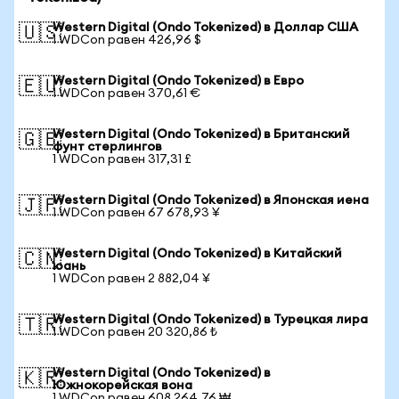
Western Digital (Ondo Tokenized) в Доллар США
🇺🇸
1 WDCon равен 426,96 $
Western Digital (Ondo Tokenized) в Евро
🇪🇺
1 WDCon равен 370,61 €
Western Digital (Ondo Tokenized) в Британский
🇬🇧
фунт стерлингов
1 WDCon равен 317,31 £
Western Digital (Ondo Tokenized) в Японская иена
🇯🇵
1 WDCon равен 67 678,93 ¥
Western Digital (Ondo Tokenized) в Китайский
🇨🇳
юань
1 WDCon равен 2 882,04 ¥
Western Digital (Ondo Tokenized) в Турецкая лира
🇹🇷
1 WDCon равен 20 320,86 ₺
Western Digital (Ondo Tokenized) в
🇰🇷
Южнокорейская вона
1 WDCon равен 608 264,76 ₩