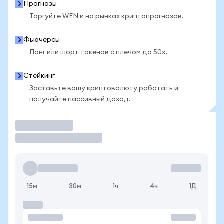
Прогнозы
Торгуйте WEN и на рынках криптопрогнозов.
Фьючерсы
Лонг или шорт токенов с плечом до 50x.
Стейкинг
Заставьте вашу криптовалюту работать и
получайте пассивный доход.
Торговать
15м
30м
1ч
4ч
1Д