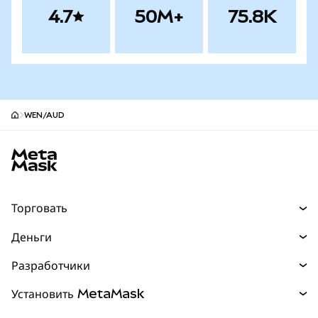
4.7
50M+
75.8K
WEN/AUD
Нижний колонтитул сайта MetaMask
Торговать
Торговля
Деньги
Swaps
Покупайте
Разработчики
Прогнозы
НОВИНКА
Карта
Документация для разработчиков
Установить MetaMask
Перпы
НОВИНКА
mUSD
НОВИНКА
Инфопанель
Защита транзакций