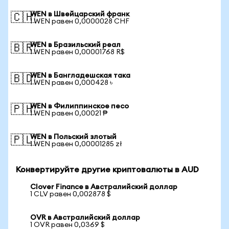
WEN в Швейцарский франк
🇨🇭
1 WEN равен 0,0000028 CHF
WEN в Бразильский реал
🇧🇷
1 WEN равен 0,00001768 R$
WEN в Бангладешская така
🇧🇩
1 WEN равен 0,000428 ৳
WEN в Филиппинское песо
🇵🇭
1 WEN равен 0,00021 ₱
WEN в Польский злотый
🇵🇱
1 WEN равен 0,00001285 zł
Конвертируйте другие криптовалюты в AUD
Clover Finance в Австралийский доллар
1 CLV равен 0,002878 $
OVR в Австралийский доллар
1 OVR равен 0,0369 $