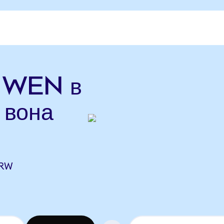
ь WEN в
 вона
KRW