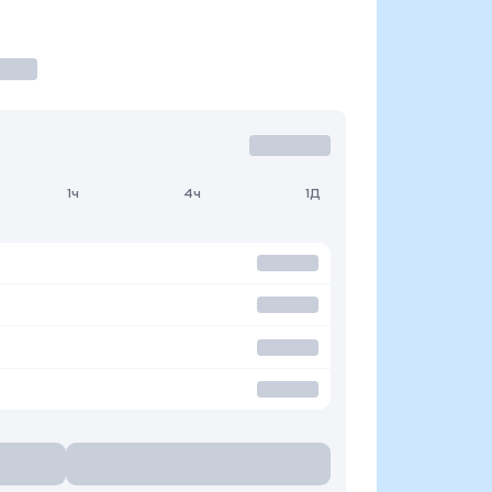
1ч
4ч
1Д