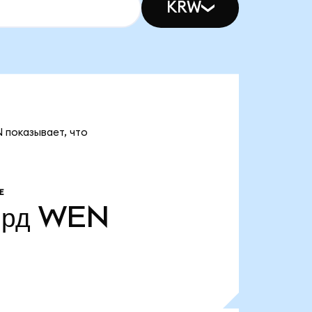
KRW
 показывает, что
Е
лрд
WEN