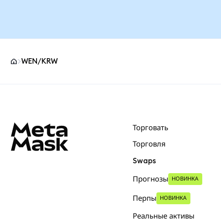
WEN/KRW
Нижний колонтитул сайта MetaMask
Торговать
Торговля
Swaps
Прогнозы
НОВИНКА
Перпы
НОВИНКА
Реальные активы