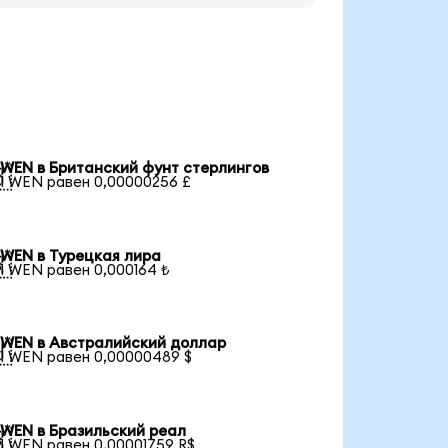
WEN в Британский фунт стерлингов

1 WEN равен 0,00000256 £
WEN в Турецкая лира

1 WEN равен 0,000164 ₺
WEN в Австралийский доллар

1 WEN равен 0,00000489 $
WEN в Бразильский реал

1 WEN равен 0,00001759 R$