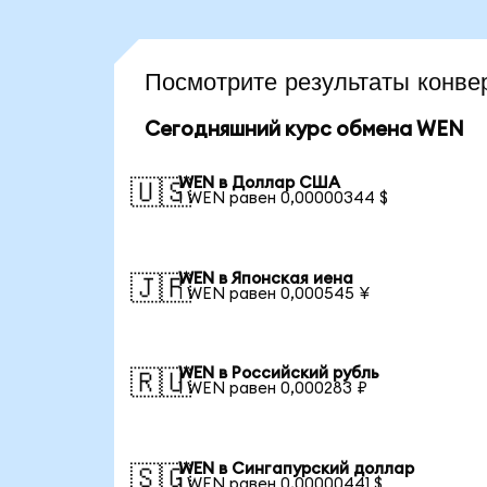
Посмотрите результаты конв
Сегодняшний курс обмена WEN
WEN в Доллар США
🇺🇸
1 WEN равен 0,00000344 $
WEN в Японская иена
🇯🇵
1 WEN равен 0,000545 ¥
WEN в Российский рубль
🇷🇺
1 WEN равен 0,000283 ₽
WEN в Сингапурский доллар
🇸🇬
1 WEN равен 0,00000441 $