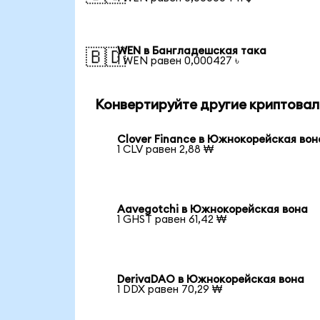
WEN в Бангладешская така
🇧🇩
1 WEN равен 0,000427 ৳
Конвертируйте другие криптова
Clover Finance в Южнокорейская вон
1 CLV равен 2,88 ₩
Aavegotchi в Южнокорейская вона
1 GHST равен 61,42 ₩
DerivaDAO в Южнокорейская вона
1 DDX равен 70,29 ₩