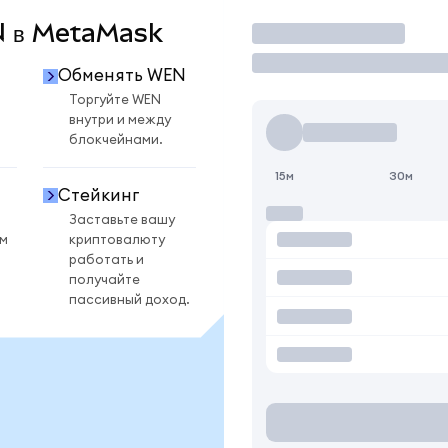
EN в MetaMask
Торговать
Обменять WEN
Торгуйте WEN
внутри и между
блокчейнами.
15м
30м
Стейкинг
Заставьте вашу
ом
криптовалюту
работать и
получайте
пассивный доход.