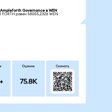
Ampleforth Governance в WEN
1 FORTH равен 58055,2326 WEN
к
Оценок
Скачать
+
75.8K