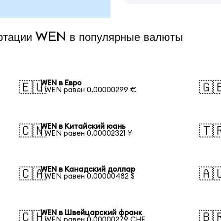
ертации WEN в популярные валюты
WEN в Евро
🇪🇺
🇬
1 WEN равен 0,00000299 €
WEN в Китайский юань
🇨🇳
🇹
1 WEN равен 0,00002321 ¥
WEN в Канадский доллар
🇨🇦
🇦
1 WEN равен 0,00000482 $
WEN в Швейцарский франк
🇨🇭
🇧
1 WEN равен 0,00000279 CHF