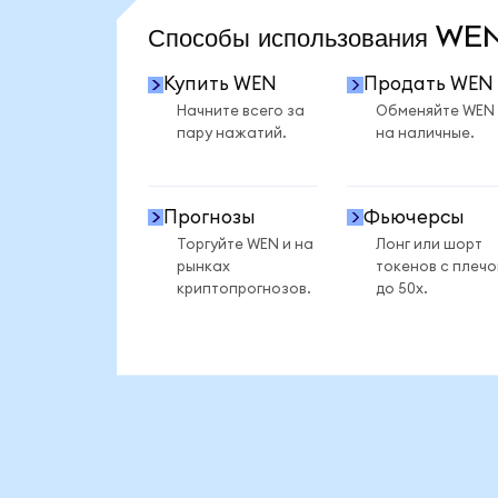
Способы использования W
Купить WEN
Продать WEN
Начните всего за
Обменяйте WEN
пару нажатий.
на наличные.
Прогнозы
Фьючерсы
Торгуйте WEN и на
Лонг или шорт
рынках
токенов с плеч
криптопрогнозов.
до 50x.