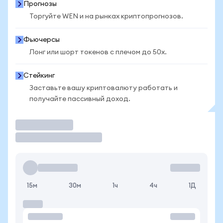
Прогнозы
Торгуйте WEN и на рынках криптопрогнозов.
Фьючерсы
Лонг или шорт токенов с плечом до 50x.
Стейкинг
Заставьте вашу криптовалюту работать и
получайте пассивный доход.
Торговать
15м
30м
1ч
4ч
1Д