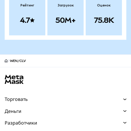
Рейтинг
Загрузок
Оценок
4.7
50M+
75.8K
WEN/CLV
Нижний колонтитул сайта MetaMask
Торговать
Торговля
Деньги
Swaps
Покупайте
Разработчики
Прогнозы
НОВИНКА
Карта
Документация для разработчиков