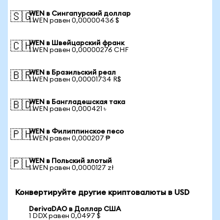
WEN в Сингапурский доллар
🇸🇬
1 WEN равен 0,00000436 $
WEN в Швейцарский франк
🇨🇭
1 WEN равен 0,00000276 CHF
WEN в Бразильский реал
🇧🇷
1 WEN равен 0,00001734 R$
WEN в Бангладешская така
🇧🇩
1 WEN равен 0,000421 ৳
WEN в Филиппинское песо
🇵🇭
1 WEN равен 0,000207 ₱
WEN в Польский злотый
🇵🇱
1 WEN равен 0,0000127 zł
Конвертируйте другие криптовалюты в USD
DerivaDAO в Доллар США
1 DDX равен 0,0497 $