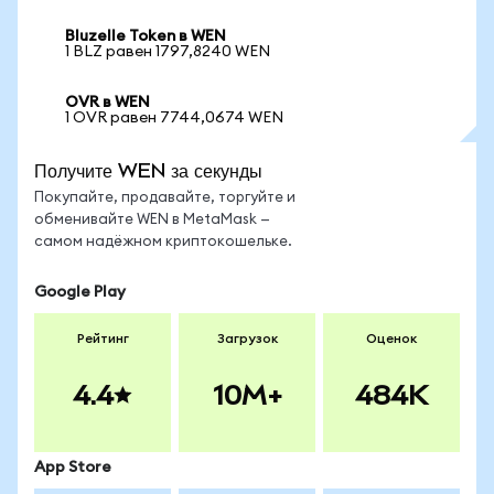
Bluzelle Token в WEN
1 BLZ равен 1797,8240 WEN
OVR в WEN
1 OVR равен 7744,0674 WEN
Получите WEN за секунды
Покупайте, продавайте, торгуйте и
обменивайте WEN в MetaMask —
самом надёжном криптокошельке.
Google Play
Рейтинг
Загрузок
Оценок
4.4
10M+
484K
App Store