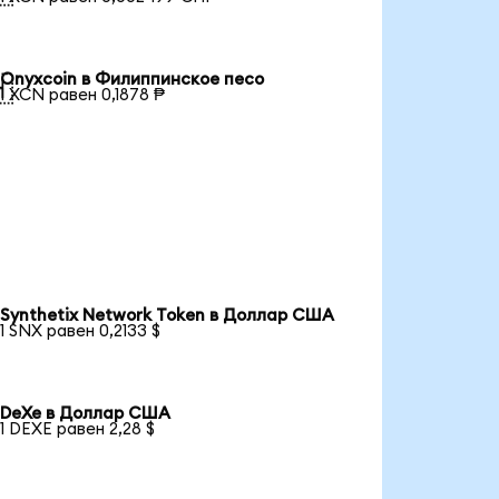
Onyxcoin в Филиппинское песо

1 XCN равен 0,1878 ₱
Synthetix Network Token в Доллар США
1 SNX равен 0,2133 $
DeXe в Доллар США
1 DEXE равен 2,28 $