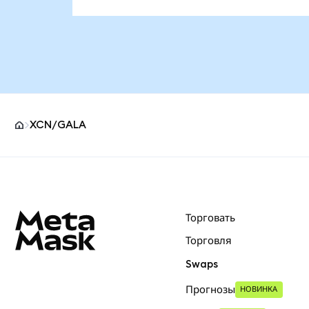
XCN/GALA
Нижний колонтитул сайта MetaMask
Торговать
Торговля
Swaps
Прогнозы
НОВИНКА