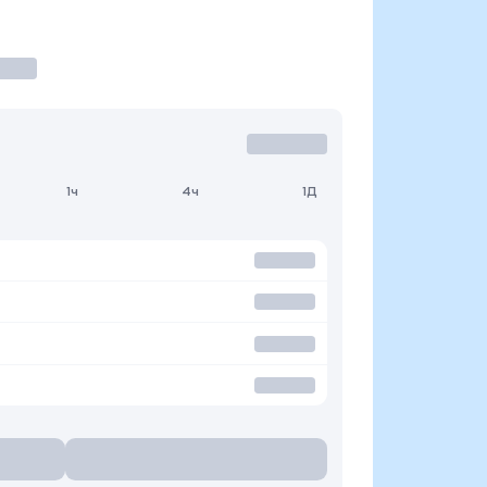
1ч
4ч
1Д