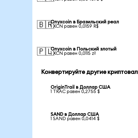
Onyxcoin в Бразильский реал
🇧🇷
1 XCN равен 0,0159 R$
Onyxcoin в Польский злотый
🇵🇱
1 XCN равен 0,0115 zł
Конвертируйте другие криптовал
OriginTrail в Доллар США
1 TRAC равен 0,2755 $
SAND в Доллар США
1 SAND равен 0,0414 $