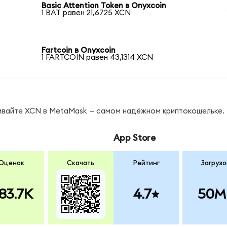
Basic Attention Token в Onyxcoin
1 BAT равен 21,6725 XCN
Fartcoin в Onyxcoin
1 FARTCOIN равен 43,1314 XCN
нивайте XCN в MetaMask — самом надёжном криптокошельке.
App Store
Оценок
Скачать
Рейтинг
Загрузо
83.7K
4.7
50M