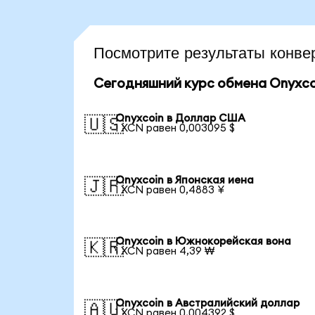
Посмотрите результаты конв
Сегодняшний курс обмена Onyxco
Onyxcoin в Доллар США
🇺🇸
1 XCN равен 0,003095 $
Onyxcoin в Японская иена
🇯🇵
1 XCN равен 0,4883 ¥
Onyxcoin в Южнокорейская вона
🇰🇷
1 XCN равен 4,39 ₩
Onyxcoin в Австралийский доллар
🇦🇺
1 XCN равен 0,004392 $