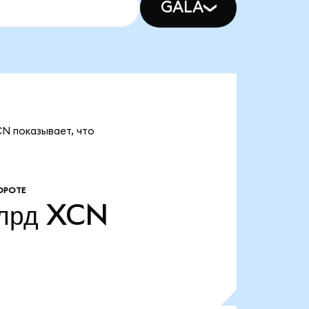
GALA
CN показывает, что
ОРОТЕ
лрд
XCN