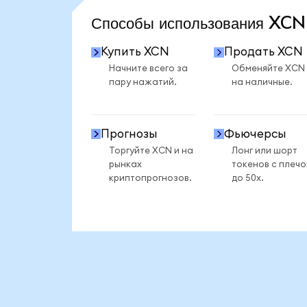
Способы использования XC
Купить XCN
Продать XCN
Начните всего за
Обменяйте XCN
пару нажатий.
на наличные.
Прогнозы
Фьючерсы
Торгуйте XCN и на
Лонг или шорт
рынках
токенов с плеч
криптопрогнозов.
до 50x.