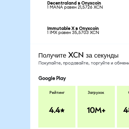
Decentraland в Onyxcoin
1 MANA равен 21,5726 XCN
Immutable X в Onyxcoin
1 IMX равен 35,5703 XCN
Получите XCN за секунды
Покупайте, продавайте, торгуйте и обме
Google Play
Рейтинг
Загрузок
4.4
10M+
4