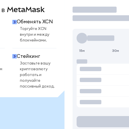
N в MetaMask
Торговать
Обменять XCN
Торгуйте XCN
внутри и между
блокчейнами.
15м
30м
Стейкинг
Заставьте вашу
ом
криптовалюту
работать и
получайте
пассивный доход.