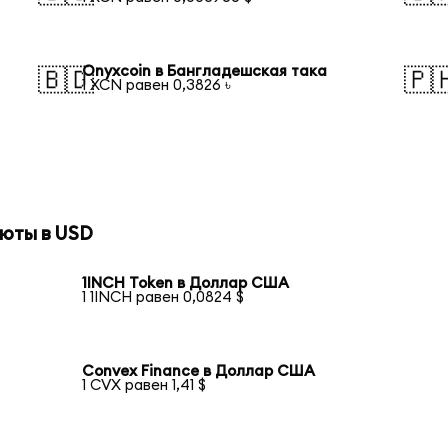
Onyxcoin в Бангладешская така
🇧🇩
🇵
1 XCN равен 0,3826 ৳
юты в USD
1INCH Token в Доллар США
1 1INCH равен 0,0824 $
Convex Finance в Доллар США
1 CVX равен 1,41 $