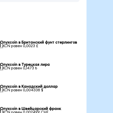
Onyxcoin в Британский фунт стерлингов

1 XCN равен 0,0023 £
Onyxcoin в Турецкая лира

1 XCN равен 0,1473 ₺
Onyxcoin в Канадский доллар

1 XCN равен 0,004338 $
Onyxcoin в Швейцарский франк

1 XCN равен 0,002499 CHF