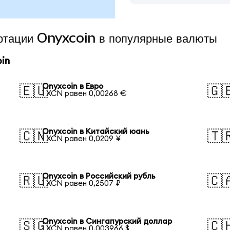
ертации Onyxcoin в популярные валюты
in
Onyxcoin в Евро
🇪🇺
🇬
1 XCN равен 0,00268 €
Onyxcoin в Китайский юань
🇨🇳
🇹
1 XCN равен 0,0209 ¥
Onyxcoin в Российский рубль
🇷🇺
🇨
1 XCN равен 0,2507 ₽
Onyxcoin в Сингапурский доллар
🇸🇬
🇨
1 XCN равен 0,003966 $