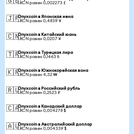
🇬🇧
1 XCN равен 0,002273 £
Onyxcoin в Японская иена
🇯🇵
1 XCN равен 0,4839 ¥
Onyxcoin в Китайский юань
🇨🇳
1 XCN равен 0,0207 ¥
Onyxcoin в Турецкая лира
🇹🇷
1 XCN равен 0,1463 ₺
Onyxcoin в Южнокорейская вона
🇰🇷
1 XCN равен 4,32 ₩
Onyxcoin в Российский рубль
🇷🇺
1 XCN равен 0,2523 ₽
Onyxcoin в Канадский доллар
🇨🇦
1 XCN равен 0,004278 $
Onyxcoin в Австралийский доллар
🇦🇺
1 XCN равен 0,004339 $