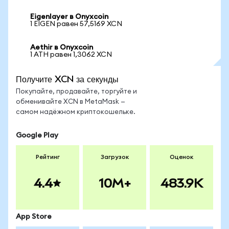
Eigenlayer в Onyxcoin
1 EIGEN равен 57,5169 XCN
Aethir в Onyxcoin
1 ATH равен 1,3062 XCN
Получите XCN за секунды
Покупайте, продавайте, торгуйте и
обменивайте XCN в MetaMask —
самом надёжном криптокошельке.
Google Play
Рейтинг
Загрузок
Оценок
4.4
10M+
483.9K
App Store