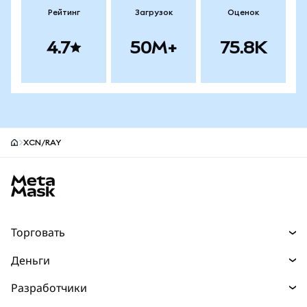
Рейтинг
Загрузок
Оценок
4.7
50M+
75.8K
XCN/RAY
Нижний колонтитул сайта MetaMask
Торговать
Торговля
Деньги
Swaps
Покупайте
Разработчики
Прогнозы
НОВИНКА
Карта
Документация для разработчиков