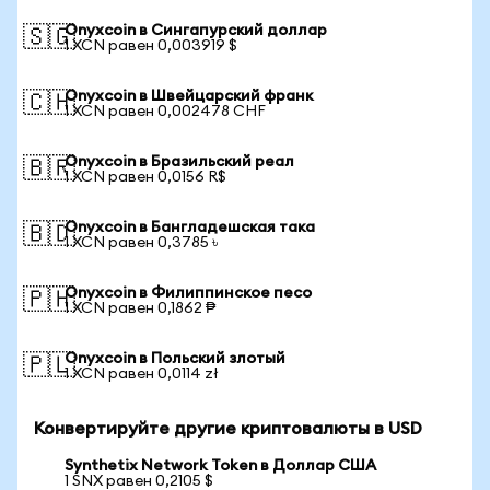
Onyxcoin в Сингапурский доллар
🇸🇬
1 XCN равен 0,003919 $
Onyxcoin в Швейцарский франк
🇨🇭
1 XCN равен 0,002478 CHF
Onyxcoin в Бразильский реал
🇧🇷
1 XCN равен 0,0156 R$
Onyxcoin в Бангладешская така
🇧🇩
1 XCN равен 0,3785 ৳
Onyxcoin в Филиппинское песо
🇵🇭
1 XCN равен 0,1862 ₱
Onyxcoin в Польский злотый
🇵🇱
1 XCN равен 0,0114 zł
Конвертируйте другие криптовалюты в USD
Synthetix Network Token в Доллар США
1 SNX равен 0,2105 $