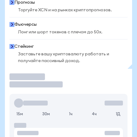
Прогнозы
Торгуйте XCN и на рынках криптопрогнозов.
Фьючерсы
Лонг или шорт токенов с плечом до 50x.
Стейкинг
Заставьте вашу криптовалюту работать и
получайте пассивный доход.
Торговать
15м
30м
1ч
4ч
1Д