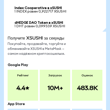
Index Cooperative в xSUSHI
1 INDEX равен 0,922717 XSUSHI
dHEDGE DAO Token в xSUSHI
1 DHT равен 0,099339 XSUSHI
Получите XSUSHI за секунды
Покупайте, продавайте, торгуйте и
обменивайте XSUSHI в MetaMask —
самом надёжном криптокошельке.
Google Play
Рейтинг
Загрузок
Оценок
4.4
10M+
483.8K
App Store