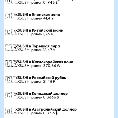
🇬🇧
1 XSUSHI равен 0,1946 £
xSUSHI в Японская иена
🇯🇵
1 XSUSHI равен 41,4 ¥
xSUSHI в Китайский юань
🇨🇳
1 XSUSHI равен 1,76 ¥
xSUSHI в Турецкая лира
🇹🇷
1 XSUSHI равен 12,47 ₺
xSUSHI в Южнокорейская вона
🇰🇷
1 XSUSHI равен 370,36 ₩
xSUSHI в Российский рубль
🇷🇺
1 XSUSHI равен 21,48 ₽
xSUSHI в Канадский доллар
🇨🇦
1 XSUSHI равен 0,3666 $
xSUSHI в Австралийский доллар
🇦🇺
1 XSUSHI равен 0,3716 $