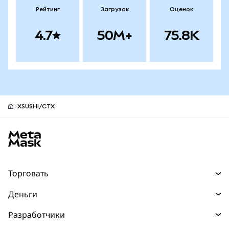
Рейтинг
Загрузок
Оценок
4.7
50M+
75.8K
XSUSHI/CTX
Нижний колонтитул сайта MetaMask
Торговать
Торговля
Деньги
Swaps
Покупайте
Разработчики
Прогнозы
НОВИНКА
Карта
Документация для разработчиков