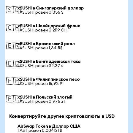
xSUSHI в Сингапурский доллар
🇸🇬
1 XSUSHI равен 0,335 $
xSUSHI в Швейцарский франк
🇨🇭
1 XSUSHI равен 0,2119 CHF
xSUSHI в Бразильский реал
🇧🇷
1 XSUSHI равен 1,34 R$
xSUSHI в Бангладешская така
🇧🇩
1 XSUSHI равен 32,37 ৳
xSUSHI в Филиппинское песо
🇵🇭
1 XSUSHI равен 15,93 ₱
xSUSHI в Польский злотый
🇵🇱
1 XSUSHI равен 0,975 zł
Конвертируйте другие криптовалюты в USD
AirSwap Token в Доллар США
1 AST равен 0,004121 $