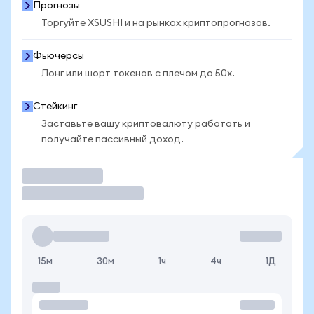
Прогнозы
Торгуйте XSUSHI и на рынках криптопрогнозов.
Фьючерсы
Лонг или шорт токенов с плечом до 50x.
Стейкинг
Заставьте вашу криптовалюту работать и
получайте пассивный доход.
Торговать
15м
30м
1ч
4ч
1Д