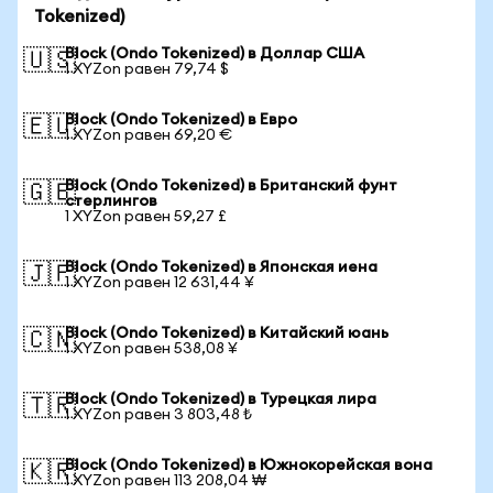
Tokenized)
Block (Ondo Tokenized) в Доллар США
🇺🇸
1 XYZon равен 79,74 $
Block (Ondo Tokenized) в Евро
🇪🇺
1 XYZon равен 69,20 €
Block (Ondo Tokenized) в Британский фунт
🇬🇧
стерлингов
1 XYZon равен 59,27 £
Block (Ondo Tokenized) в Японская иена
🇯🇵
1 XYZon равен 12 631,44 ¥
Block (Ondo Tokenized) в Китайский юань
🇨🇳
1 XYZon равен 538,08 ¥
Block (Ondo Tokenized) в Турецкая лира
🇹🇷
1 XYZon равен 3 803,48 ₺
Block (Ondo Tokenized) в Южнокорейская вона
🇰🇷
1 XYZon равен 113 208,04 ₩