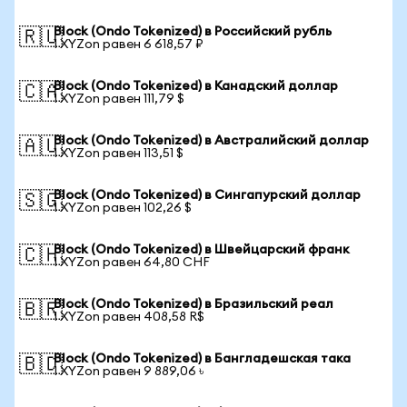
Block (Ondo Tokenized) в Российский рубль
🇷🇺
1 XYZon равен 6 618,57 ₽
Block (Ondo Tokenized) в Канадский доллар
🇨🇦
1 XYZon равен 111,79 $
Block (Ondo Tokenized) в Австралийский доллар
🇦🇺
1 XYZon равен 113,51 $
Block (Ondo Tokenized) в Сингапурский доллар
🇸🇬
1 XYZon равен 102,26 $
Block (Ondo Tokenized) в Швейцарский франк
🇨🇭
1 XYZon равен 64,80 CHF
Block (Ondo Tokenized) в Бразильский реал
🇧🇷
1 XYZon равен 408,58 R$
Block (Ondo Tokenized) в Бангладешская така
🇧🇩
1 XYZon равен 9 889,06 ৳