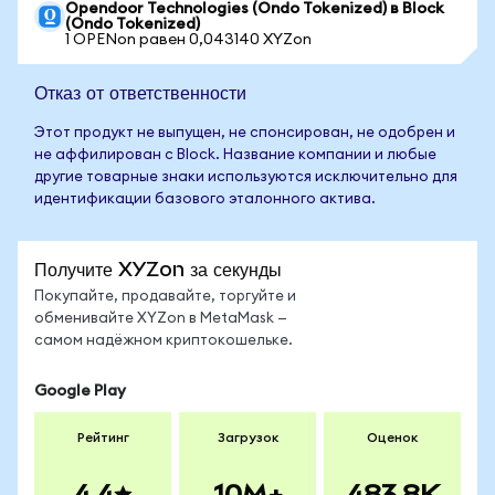
Opendoor Technologies (Ondo Tokenized) в Block
(Ondo Tokenized)
1 OPENon равен 0,043140 XYZon
Отказ от ответственности
Этот продукт не выпущен, не спонсирован, не одобрен и
не аффилирован с Block. Название компании и любые
другие товарные знаки используются исключительно для
идентификации базового эталонного актива.
Получите XYZon за секунды
Покупайте, продавайте, торгуйте и
обменивайте XYZon в MetaMask —
самом надёжном криптокошельке.
Google Play
Рейтинг
Загрузок
Оценок
4.4
10M+
483.8K