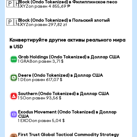
Block (Ondo Tokenized) в Филиппинское песо
🇵🇭
1 XYZon равен 4 855,69 ₱
Block (Ondo Tokenized) в Польский злотый
🇵🇱
1 XYZon равен 297,82 zł
Конвертируйте другие активы реального мира
в USD
Grab Holdings (Ondo Tokenized) в Доллар США
1 GRABon равен 3,71 $
Deere (Ondo Tokenized) в Доллар США
1 DEon равен 617,07 $
Southern (Ondo Tokenized) в Доллар США
1 SOon равен 93,56 $
Exodus Movement (Ondo Tokenized) в Доллар
США
1 EXODon равен 5,04 $
First Trust Global Tactical Commodity Strategy