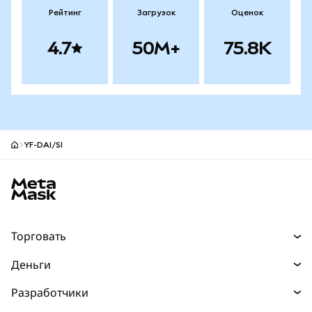
Рейтинг
Загрузок
Оценок
4.7
50M+
75.8K
YF-DAI/SI
Нижний колонтитул сайта MetaMask
Торговать
Торговля
Деньги
Swaps
Покупайте
Разработчики
Прогнозы
НОВИНКА
Карта
Документация для разработчиков