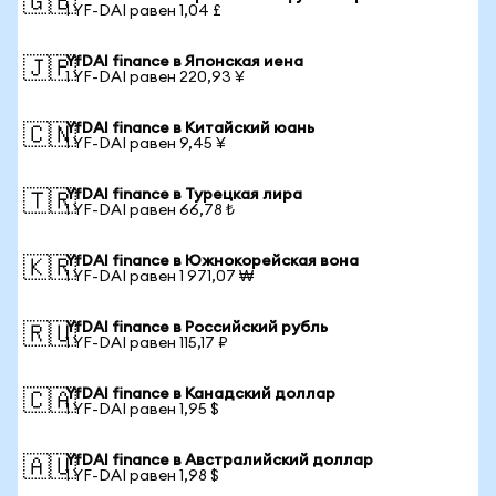
🇬🇧
1 YF-DAI равен 1,04 £
YfDAI finance в Японская иена
🇯🇵
1 YF-DAI равен 220,93 ¥
YfDAI finance в Китайский юань
🇨🇳
1 YF-DAI равен 9,45 ¥
YfDAI finance в Турецкая лира
🇹🇷
1 YF-DAI равен 66,78 ₺
YfDAI finance в Южнокорейская вона
🇰🇷
1 YF-DAI равен 1 971,07 ₩
YfDAI finance в Российский рубль
🇷🇺
1 YF-DAI равен 115,17 ₽
YfDAI finance в Канадский доллар
🇨🇦
1 YF-DAI равен 1,95 $
YfDAI finance в Австралийский доллар
🇦🇺
1 YF-DAI равен 1,98 $