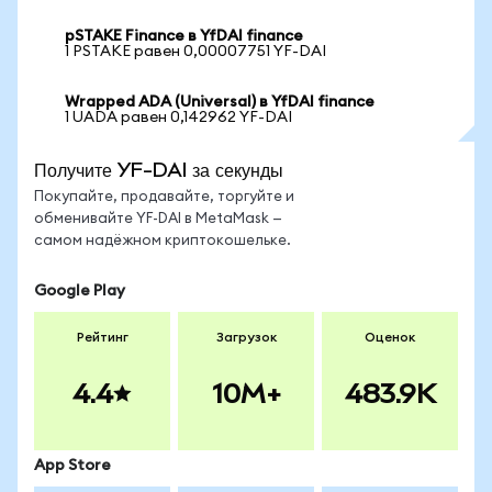
pSTAKE Finance в YfDAI finance
1 PSTAKE равен 0,00007751 YF-DAI
Wrapped ADA (Universal) в YfDAI finance
1 UADA равен 0,142962 YF-DAI
Получите YF-DAI за секунды
Покупайте, продавайте, торгуйте и
обменивайте YF-DAI в MetaMask —
самом надёжном криптокошельке.
Google Play
Рейтинг
Загрузок
Оценок
4.4
10M+
483.9K
App Store