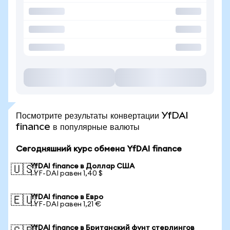
Посмотрите результаты конвертации YfDAI
finance в популярные валюты
Сегодняшний курс обмена YfDAI finance
YfDAI finance в Доллар США
🇺🇸
1 YF-DAI равен 1,40 $
YfDAI finance в Евро
🇪🇺
1 YF-DAI равен 1,21 €
YfDAI finance в Британский фунт стерлингов