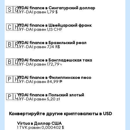
YfDAI finance в Сингапурский доллар
🇸🇬
1 YF-DAI равен 1,79 $
YfDAI finance в Швейцарский франк
🇨🇭
1 YF-DAI равен 1,13 CHF
YfDAI finance в Бразильский реал
🇧🇷
1 YF-DAI равен 7,14 R$
YfDAI finance в Бангладешская така
🇧🇩
1 YF-DAI равен 172,79 ৳
YfDAI finance в Филиппинское песо
🇵🇭
1 YF-DAI равен 84,99 ₱
YfDAI finance в Польский злотый
🇵🇱
1 YF-DAI равен 5,20 zł
Конвертируйте другие криптовалюты в USD
Virtua в Доллар США
1 TVK равен 0,000402 $