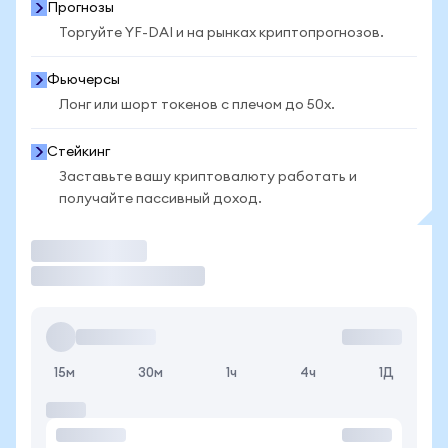
Прогнозы
Торгуйте YF-DAI и на рынках криптопрогнозов.
Фьючерсы
Лонг или шорт токенов с плечом до 50x.
Стейкинг
Заставьте вашу криптовалюту работать и
получайте пассивный доход.
Торговать
15м
30м
1ч
4ч
1Д