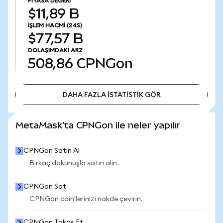
PIYASA DEĞERI
$11,89 B
İŞLEM HACMI
(24S)
$77,57 B
DOLAŞIMDAKI ARZ
508,86
CPNGon
DAHA FAZLA İSTATİSTİK GÖR
DAHA FAZLA İSTATİSTİK GÖR
MetaMask'ta CPNGon ile neler yapılır
CPNGon Satın Al
Birkaç dokunuşla satın alın.
CPNGon Sat
CPNGon coin'lerinizi nakde çevirin.
CPNGon Takas Et