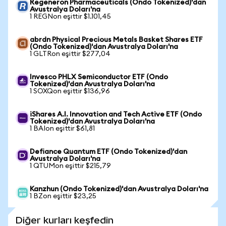
Regeneron Pharmaceuticals (Ondo Tokenized)'dan
Avustralya Doları'na
1 REGNon eşittir $1.101,45
abrdn Physical Precious Metals Basket Shares ETF
(Ondo Tokenized)'dan Avustralya Doları'na
1 GLTRon eşittir $277,04
Invesco PHLX Semiconductor ETF (Ondo
Tokenized)'dan Avustralya Doları'na
1 SOXQon eşittir $136,96
iShares A.I. Innovation and Tech Active ETF (Ondo
Tokenized)'dan Avustralya Doları'na
1 BAIon eşittir $61,81
Defiance Quantum ETF (Ondo Tokenized)'dan
Avustralya Doları'na
1 QTUMon eşittir $215,79
Kanzhun (Ondo Tokenized)'dan Avustralya Doları'na
1 BZon eşittir $23,25
Diğer kurları keşfedin