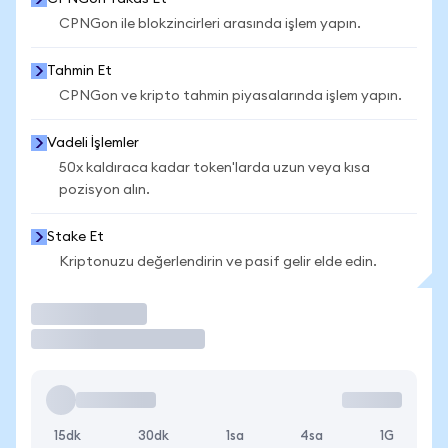
CPNGon ile blokzincirleri arasında işlem yapın.
Tahmin Et
CPNGon ve kripto tahmin piyasalarında işlem yapın.
Vadeli İşlemler
50x kaldıraca kadar token'larda uzun veya kısa
pozisyon alın.
Stake Et
Kriptonuzu değerlendirin ve pasif gelir elde edin.
İşlem Yap
15dk
30dk
1sa
4sa
1G