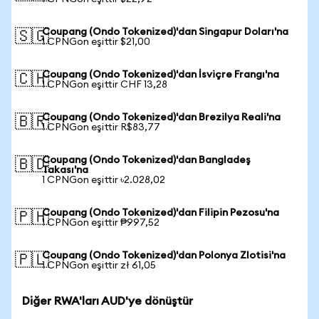
Coupang (Ondo Tokenized)'dan Singapur Doları'na
🇸🇬
1 CPNGon eşittir $21,00
Coupang (Ondo Tokenized)'dan İsviçre Frangı'na
🇨🇭
1 CPNGon eşittir CHF 13,28
Coupang (Ondo Tokenized)'dan Brezilya Reali'na
🇧🇷
1 CPNGon eşittir R$83,77
Coupang (Ondo Tokenized)'dan Bangladeş
🇧🇩
Takası'na
1 CPNGon eşittir ৳2.028,02
Coupang (Ondo Tokenized)'dan Filipin Pezosu'na
🇵🇭
1 CPNGon eşittir ₱997,52
Coupang (Ondo Tokenized)'dan Polonya Zlotisi'na
🇵🇱
1 CPNGon eşittir zł 61,05
Diğer RWA'ları AUD'ye dönüştür