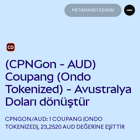
METAMASK'I EDİNİN
METAMASK'I EDİNİN
(CPNGon - AUD)
Coupang (Ondo
Tokenized) - Avustralya
Doları dönüştür
CPNGON/AUD: 1 COUPANG (ONDO
TOKENIZED), 23,2520 AUD DEĞERINE EŞITTIR