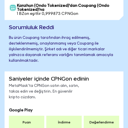
Kanzhun (Ondo Tokenized)'dan Coupang (Ondo
Tokenized)'na
1 BZon eşittir 0,999873 CPNGon
Sorumluluk Reddi
Bu ürün Coupang tarafından ihraç edilmemiş,
desteklenmemiş, onaylanmamış veya Coupang ile
ilişkilendirilmemiştir. Şirket adı ve diğer ticari markalar
yalnızca dayanak referans varlığını tanımlamak amacıyla
kullanılmaktadır.
Saniyeler içinde CPNGon edinin
MetaMask'ta CPNGon satın alın, satın,
takas edin ve değiştirin. En güvenilir
kripto cüzdanı.
Google Play
Puan
İndirme
Değerlendirme