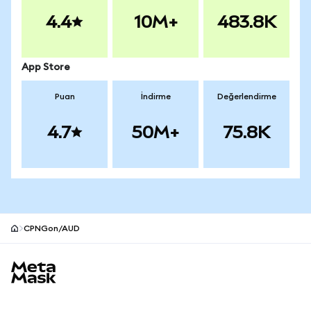
4.4
10M+
483.8K
App Store
Puan
İndirme
Değerlendirme
4.7
50M+
75.8K
CPNGon/AUD
MetaMask site alt bilgisi