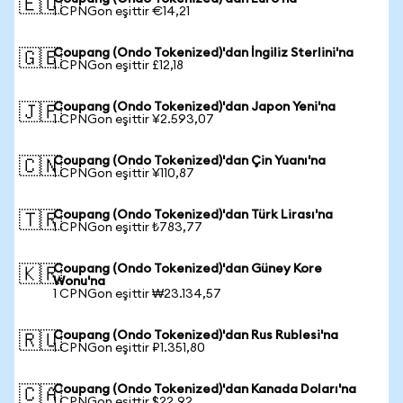
🇪🇺
1 CPNGon eşittir €14,21
Coupang (Ondo Tokenized)'dan İngiliz Sterlini'na
🇬🇧
1 CPNGon eşittir £12,18
Coupang (Ondo Tokenized)'dan Japon Yeni'na
🇯🇵
1 CPNGon eşittir ¥2.593,07
Coupang (Ondo Tokenized)'dan Çin Yuanı'na
🇨🇳
1 CPNGon eşittir ¥110,87
Coupang (Ondo Tokenized)'dan Türk Lirası'na
🇹🇷
1 CPNGon eşittir ₺783,77
Coupang (Ondo Tokenized)'dan Güney Kore
🇰🇷
Wonu'na
1 CPNGon eşittir ₩23.134,57
Coupang (Ondo Tokenized)'dan Rus Rublesi'na
🇷🇺
1 CPNGon eşittir ₽1.351,80
Coupang (Ondo Tokenized)'dan Kanada Doları'na
🇨🇦
1 CPNGon eşittir $22,92