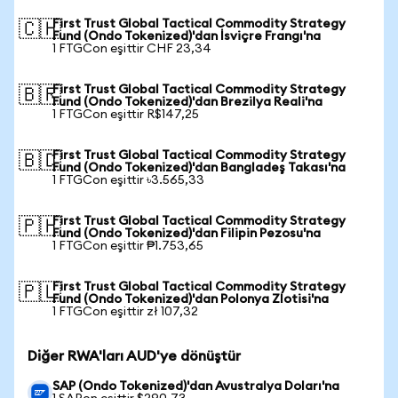
First Trust Global Tactical Commodity Strategy
🇨🇭
Fund (Ondo Tokenized)'dan İsviçre Frangı'na
1 FTGCon eşittir CHF 23,34
First Trust Global Tactical Commodity Strategy
🇧🇷
Fund (Ondo Tokenized)'dan Brezilya Reali'na
1 FTGCon eşittir R$147,25
First Trust Global Tactical Commodity Strategy
🇧🇩
Fund (Ondo Tokenized)'dan Bangladeş Takası'na
1 FTGCon eşittir ৳3.565,33
First Trust Global Tactical Commodity Strategy
🇵🇭
Fund (Ondo Tokenized)'dan Filipin Pezosu'na
1 FTGCon eşittir ₱1.753,65
First Trust Global Tactical Commodity Strategy
🇵🇱
Fund (Ondo Tokenized)'dan Polonya Zlotisi'na
1 FTGCon eşittir zł 107,32
Diğer RWA'ları AUD'ye dönüştür
SAP (Ondo Tokenized)'dan Avustralya Doları'na