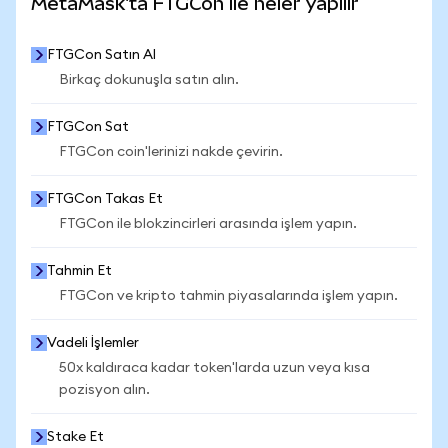
MetaMask'ta FTGCon ile neler yapılır
FTGCon Satın Al
Birkaç dokunuşla satın alın.
FTGCon Sat
FTGCon coin'lerinizi nakde çevirin.
FTGCon Takas Et
FTGCon ile blokzincirleri arasında işlem yapın.
Tahmin Et
FTGCon ve kripto tahmin piyasalarında işlem yapın.
Vadeli İşlemler
50x kaldıraca kadar token'larda uzun veya kısa
pozisyon alın.
Stake Et