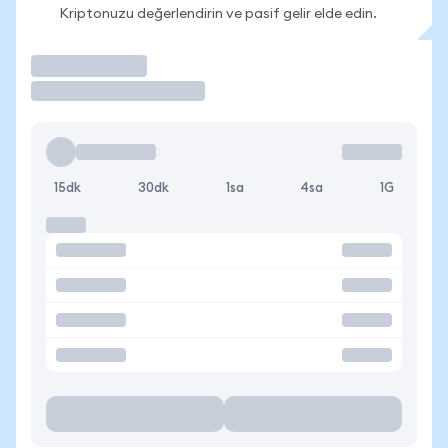
Kriptonuzu değerlendirin ve pasif gelir elde edin.
İşlem Yap
15dk
30dk
1sa
4sa
1G