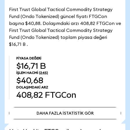
First Trust Global Tactical Commodity Strategy
Fund (Ondo Tokenized) güncel fiyatı FTGCon
başına $40,88. Dolaşımdaki arzı 408,82 FTGCon ve
First Trust Global Tactical Commodity Strategy
Fund (Ondo Tokenized) toplam piyasa değeri
$16,71 B .
PIYASA DEĞERI
$16,71 B
İŞLEM HACMI
(24S)
$40,68
DOLAŞIMDAKI ARZ
408,82
FTGCon
DAHA FAZLA İSTATİSTİK GÖR
DAHA FAZLA İSTATİSTİK GÖR