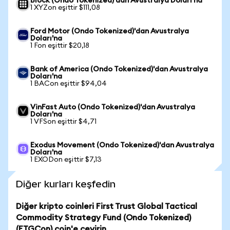
Block (Ondo Tokenized)'dan Avustralya Doları'na
1 XYZon eşittir $111,08
Ford Motor (Ondo Tokenized)'dan Avustralya
Doları'na
1 Fon eşittir $20,18
Bank of America (Ondo Tokenized)'dan Avustralya
Doları'na
1 BACon eşittir $94,04
VinFast Auto (Ondo Tokenized)'dan Avustralya
Doları'na
1 VFSon eşittir $4,71
Exodus Movement (Ondo Tokenized)'dan Avustralya
Doları'na
1 EXODon eşittir $7,13
Diğer kurları keşfedin
Diğer kripto coinleri First Trust Global Tactical
Commodity Strategy Fund (Ondo Tokenized)
(FTGCon) coin'e çevirin