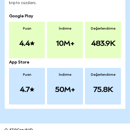
kripto cüzdanı.
Google Play
Puan
İndirme
Değerlendirme
4.4
10M+
483.9K
App Store
Puan
İndirme
Değerlendirme
4.7
50M+
75.8K
FTGCon/AUD