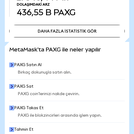
DOLAŞIMDAKI ARZ
436,55 B
PAXG
DAHA FAZLA İSTATİSTİK GÖR
DAHA FAZLA İSTATİSTİK GÖR
MetaMask'ta PAXG ile neler yapılır
PAXG Satın Al
Birkaç dokunuşla satın alın.
PAXG Sat
PAXG coin'lerinizi nakde çevirin.
PAXG Takas Et
PAXG ile blokzincirleri arasında işlem yapın.
Tahmin Et