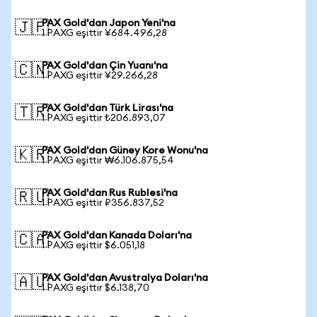
PAX Gold'dan Japon Yeni'na
🇯🇵
1 PAXG eşittir ¥684.496,28
PAX Gold'dan Çin Yuanı'na
🇨🇳
1 PAXG eşittir ¥29.266,28
PAX Gold'dan Türk Lirası'na
🇹🇷
1 PAXG eşittir ₺206.893,07
PAX Gold'dan Güney Kore Wonu'na
🇰🇷
1 PAXG eşittir ₩6.106.875,54
PAX Gold'dan Rus Rublesi'na
🇷🇺
1 PAXG eşittir ₽356.837,52
PAX Gold'dan Kanada Doları'na
🇨🇦
1 PAXG eşittir $6.051,18
PAX Gold'dan Avustralya Doları'na
🇦🇺
1 PAXG eşittir $6.138,70