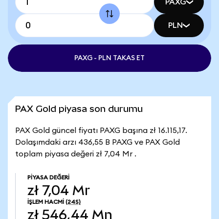
PAXG
PLN
PAXG - PLN TAKAS ET
PAX Gold piyasa son durumu
PAX Gold güncel fiyatı PAXG başına zł 16.115,17.
Dolaşımdaki arzı 436,55 B PAXG ve PAX Gold
toplam piyasa değeri zł 7,04 Mr .
PIYASA DEĞERI
zł 7,04 Mr
İŞLEM HACMI
(24S)
zł 546,44 Mn