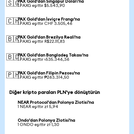
PAX Gold'dan Singapur Doları'na
🇸🇬
1 PAXG eşittir $5.543,90
PAX Gold'dan İsviçre Frangı'na
🇨🇭
1 PAXG eşittir CHF 3.505,46
PAX Gold'dan Brezilya Reali'na
🇧🇷
1 PAXG eşittir R$22.111,83
PAX Gold'dan Bangladeş Takası'na
🇧🇩
1 PAXG eşittir ৳535.346,36
PAX Gold'dan Filipin Pezosu'na
🇵🇭
1 PAXG eşittir ₱263.314,50
Diğer kripto paraları PLN'ye dönüştürün
NEAR Protocol'dan Polonya Zlotisi'na
1 NEAR eşittir zł 5,94
Ondo'dan Polonya Zlotisi'na
1 ONDO eşittir zł 1,30