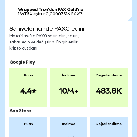
Wrapped Tron'dan PAX Gold'na
1 WTRX eşittir 0,00007516 PAXG
Saniyeler içinde PAXG edinin
MetaMask'ta PAXG satın alın, satın,
takas edin ve değiştirin. En güvenilir
kripto cüzdanı.
Google Play
Puan
İndirme
Değerlendirme
4.4
10M+
483.8K
App Store
Puan
İndirme
Değerlendirme