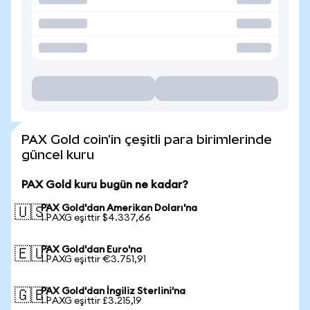
PAX Gold coin'in çeşitli para birimlerinde
güncel kuru
PAX Gold kuru bugün ne kadar?
PAX Gold'dan Amerikan Doları'na
🇺🇸
1 PAXG eşittir $4.337,66
PAX Gold'dan Euro'na
🇪🇺
1 PAXG eşittir €3.751,91
PAX Gold'dan İngiliz Sterlini'na
🇬🇧
1 PAXG eşittir £3.215,19