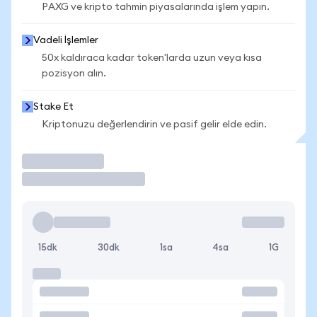
PAXG ve kripto tahmin piyasalarında işlem yapın.
Vadeli İşlemler
50x kaldıraca kadar token'larda uzun veya kısa
pozisyon alın.
Stake Et
Kriptonuzu değerlendirin ve pasif gelir elde edin.
İşlem Yap
15dk
30dk
1sa
4sa
1G