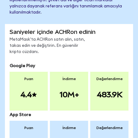
ilişkilendirilmemiştir. Şirket adı ve diğer ticari markalar
yalnızca dayanak referans varlığını tanımlamak amacıyla
kullanılmaktadır.
Saniyeler içinde ACHRon edinin
MetaMask'ta ACHRon satın alın, satın,
takas edin ve değiştirin. En güvenilir
kripto cüzdanı.
Google Play
Puan
İndirme
Değerlendirme
4.4
10M+
483.9K
App Store
Puan
İndirme
Değerlendirme