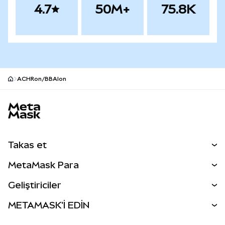
4.7
50M+
75.8K
ACHRon/BBAIon
MetaMask site alt bilgisi
Takas et
Takas İşlemleri
MetaMask Para
Tahmin Et
YENİ
Kripto Al
Geliştiriciler
Perps
YENİ
MetaMask Kart
Dökümantasyon
METAMASK'İ EDİN
RWA'lar
mUSD
YENİ
Kontrol Paneli
İşlem Kalkanı