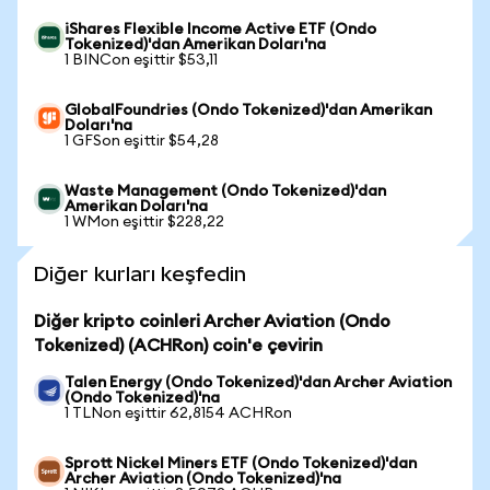
iShares Flexible Income Active ETF (Ondo
Tokenized)'dan Amerikan Doları'na
1 BINCon eşittir $53,11
GlobalFoundries (Ondo Tokenized)'dan Amerikan
Doları'na
1 GFSon eşittir $54,28
Waste Management (Ondo Tokenized)'dan
Amerikan Doları'na
1 WMon eşittir $228,22
Diğer kurları keşfedin
Diğer kripto coinleri Archer Aviation (Ondo
Tokenized) (ACHRon) coin'e çevirin
Talen Energy (Ondo Tokenized)'dan Archer Aviation
(Ondo Tokenized)'na
1 TLNon eşittir 62,8154 ACHRon
Sprott Nickel Miners ETF (Ondo Tokenized)'dan
Archer Aviation (Ondo Tokenized)'na