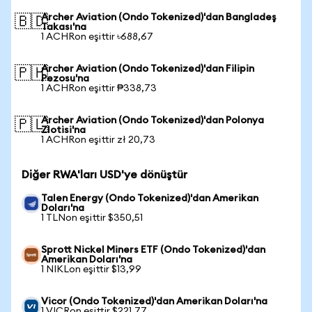
Archer Aviation (Ondo Tokenized)'dan Bangladeş
🇧🇩
Takası'na
1 ACHRon eşittir ৳688,67
Archer Aviation (Ondo Tokenized)'dan Filipin
🇵🇭
Pezosu'na
1 ACHRon eşittir ₱338,73
Archer Aviation (Ondo Tokenized)'dan Polonya
🇵🇱
Zlotisi'na
1 ACHRon eşittir zł 20,73
Diğer RWA'ları USD'ye dönüştür
Talen Energy (Ondo Tokenized)'dan Amerikan
Doları'na
1 TLNon eşittir $350,51
Sprott Nickel Miners ETF (Ondo Tokenized)'dan
Amerikan Doları'na
1 NIKLon eşittir $13,99
Vicor (Ondo Tokenized)'dan Amerikan Doları'na
1 VICRon eşittir $221,77