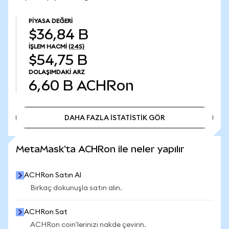
PIYASA DEĞERI
$36,84 B
İŞLEM HACMI
(24S)
$54,75 B
DOLAŞIMDAKI ARZ
6,60 B
ACHRon
DAHA FAZLA İSTATİSTİK GÖR
DAHA FAZLA İSTATİSTİK GÖR
MetaMask'ta ACHRon ile neler yapılır
ACHRon Satın Al
Birkaç dokunuşla satın alın.
ACHRon Sat
ACHRon coin'lerinizi nakde çevirin.