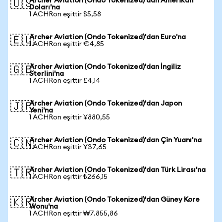
Archer Aviation (Ondo Tokenized)'dan Amerikan
🇺🇸
Doları'na
1 ACHRon eşittir $5,58
Archer Aviation (Ondo Tokenized)'dan Euro'na
🇪🇺
1 ACHRon eşittir €4,85
Archer Aviation (Ondo Tokenized)'dan İngiliz
🇬🇧
Sterlini'na
1 ACHRon eşittir £4,14
Archer Aviation (Ondo Tokenized)'dan Japon
🇯🇵
Yeni'na
1 ACHRon eşittir ¥880,55
Archer Aviation (Ondo Tokenized)'dan Çin Yuanı'na
🇨🇳
1 ACHRon eşittir ¥37,65
Archer Aviation (Ondo Tokenized)'dan Türk Lirası'na
🇹🇷
1 ACHRon eşittir ₺266,15
Archer Aviation (Ondo Tokenized)'dan Güney Kore
🇰🇷
Wonu'na
1 ACHRon eşittir ₩7.855,86