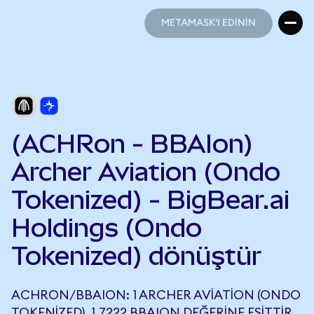
METAMASK'I EDİNİN
METAMASK'I EDİNİN
(ACHRon - BBAIon)
Archer Aviation (Ondo
Tokenized) - BigBear.ai
Holdings (Ondo
Tokenized) dönüştür
ACHRON/BBAION: 1 ARCHER AVIATION (ONDO
TOKENIZED), 1,7222 BBAION DEĞERINE EŞITTIR