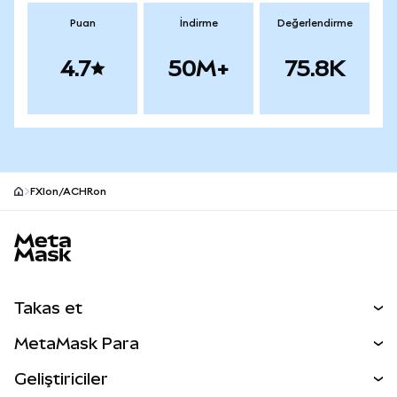
Puan
İndirme
Değerlendirme
4.7
50M+
75.8K
FXIon/ACHRon
MetaMask site alt bilgisi
Takas et
Takas İşlemleri
MetaMask Para
Tahmin Et
YENİ
Kripto Al
Geliştiriciler
Perps
YENİ
MetaMask Kart