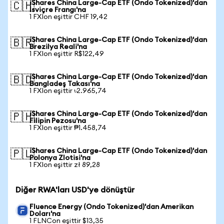
iShares China Large-Cap ETF (Ondo Tokenized)'dan
🇨🇭
İsviçre Frangı'na
1 FXIon eşittir CHF 19,42
iShares China Large-Cap ETF (Ondo Tokenized)'dan
🇧🇷
Brezilya Reali'na
1 FXIon eşittir R$122,49
iShares China Large-Cap ETF (Ondo Tokenized)'dan
🇧🇩
Bangladeş Takası'na
1 FXIon eşittir ৳2.965,74
iShares China Large-Cap ETF (Ondo Tokenized)'dan
🇵🇭
Filipin Pezosu'na
1 FXIon eşittir ₱1.458,74
iShares China Large-Cap ETF (Ondo Tokenized)'dan
🇵🇱
Polonya Zlotisi'na
1 FXIon eşittir zł 89,28
Diğer RWA'ları USD'ye dönüştür
Fluence Energy (Ondo Tokenized)'dan Amerikan
Doları'na
1 FLNCon eşittir $13,35