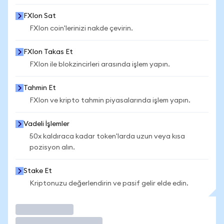
FXIon Sat
FXIon coin'lerinizi nakde çevirin.
FXIon Takas Et
FXIon ile blokzincirleri arasında işlem yapın.
Tahmin Et
FXIon ve kripto tahmin piyasalarında işlem yapın.
Vadeli İşlemler
50x kaldıraca kadar token'larda uzun veya kısa
pozisyon alın.
Stake Et
Kriptonuzu değerlendirin ve pasif gelir elde edin.
İşlem Yap