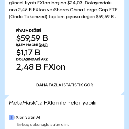
güncel fiyatı FXIon başına $24,03. Dolaşımdaki
arzı 2,48 B FXIon ve iShares China Large-Cap ETF
(Ondo Tokenized) toplam piyasa değeri $59,59 B .
PIYASA DEĞERI
$59,59 B
İŞLEM HACMI
(24S)
$1,17 B
DOLAŞIMDAKI ARZ
2,48 B
FXIon
DAHA FAZLA İSTATİSTİK GÖR
DAHA FAZLA İSTATİSTİK GÖR
MetaMask'ta FXIon ile neler yapılır
FXIon Satın Al
Birkaç dokunuşla satın alın.