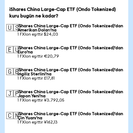
iShares China Large-Cap ETF (Ondo Tokenized)
kuru bugün ne kadar?
iShares China Large-Cap ETF (Ondo Tokenized)'dan
🇺🇸
Amerikan Doları'na
1 FXIon eşittir $24,03
iShares China Large-Cap ETF (Ondo Tokenized)'dan
🇪🇺
Euro'na
1 FXIon eşittir €20,79
iShares China Large-Cap ETF (Ondo Tokenized)'dan
🇬🇧
İngiliz Sterlini'na
1 FXIon eşittir £17,81
iShares China Large-Cap ETF (Ondo Tokenized)'dan
🇯🇵
Japon Yeni'na
1 FXIon eşittir ¥3.792,05
iShares China Large-Cap ETF (Ondo Tokenized)'dan
🇨🇳
Çin Yuanı'na
1 FXIon eşittir ¥162,13