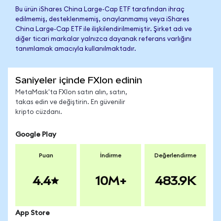
Bu ürün iShares China Large-Cap ETF tarafından ihraç
edilmemiş, desteklenmemiş, onaylanmamış veya iShares
China Large-Cap ETF ile ilişkilendirilmemiştir. Şirket adı ve
diğer ticari markalar yalnızca dayanak referans varlığını
tanımlamak amacıyla kullanılmaktadır.
Saniyeler içinde FXIon edinin
MetaMask'ta FXIon satın alın, satın,
takas edin ve değiştirin. En güvenilir
kripto cüzdanı.
Google Play
Puan
İndirme
Değerlendirme
4.4
10M+
483.9K
App Store