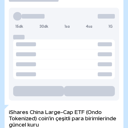
15dk
30dk
1sa
4sa
1G
iShares China Large-Cap ETF (Ondo
Tokenized) coin'in çeşitli para birimlerinde
güncel kuru