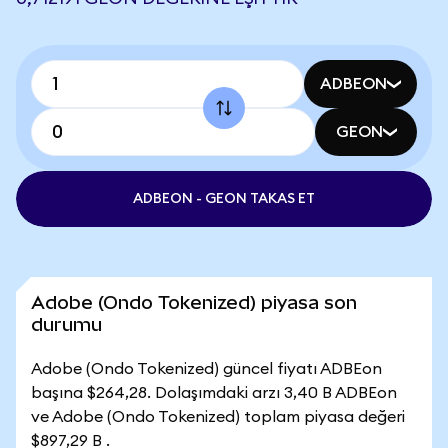
ADBEON
GEON
ADBEON - GEON TAKAS ET
Adobe (Ondo Tokenized) piyasa son
durumu
Adobe (Ondo Tokenized) güncel fiyatı ADBEon
başına $264,28. Dolaşımdaki arzı 3,40 B ADBEon
ve Adobe (Ondo Tokenized) toplam piyasa değeri
$897,29 B .