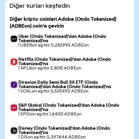
Diğer kurları keşfedin
Diğer kripto coinleri Adobe (Ondo Tokenized)
(ADBEon) coin'e çevirin
Uber (Ondo Tokenized)'dan Adobe (Ondo
Tokenized)'na
1 UBERon eşittir 0,282995 ADBEon
Netflix (Ondo Tokenized)'dan Adobe (Ondo
Tokenized)'na
1 NFLXon eşittir 2,8015 ADBEon
Direxion Daily Semi Bull 3X ETF (Ondo
Tokenized)'dan Adobe (Ondo Tokenized)'na
1 SOXLon eşittir 0,525692 ADBEon
S&P Global (Ondo Tokenized)'dan Adobe (Ondo
Tokenized)'na
1 SPGIon eşittir 1,6400 ADBEon
Disney (Ondo Tokenized)'dan Adobe (Ondo
Tokenized)'na
1 DISon eşittir 0,397646 ADBEon