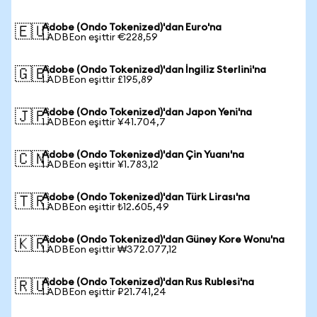
Adobe (Ondo Tokenized)'dan Euro'na
🇪🇺
1 ADBEon eşittir €228,59
Adobe (Ondo Tokenized)'dan İngiliz Sterlini'na
🇬🇧
1 ADBEon eşittir £195,89
Adobe (Ondo Tokenized)'dan Japon Yeni'na
🇯🇵
1 ADBEon eşittir ¥41.704,7
Adobe (Ondo Tokenized)'dan Çin Yuanı'na
🇨🇳
1 ADBEon eşittir ¥1.783,12
Adobe (Ondo Tokenized)'dan Türk Lirası'na
🇹🇷
1 ADBEon eşittir ₺12.605,49
Adobe (Ondo Tokenized)'dan Güney Kore Wonu'na
🇰🇷
1 ADBEon eşittir ₩372.077,12
Adobe (Ondo Tokenized)'dan Rus Rublesi'na
🇷🇺
1 ADBEon eşittir ₽21.741,24