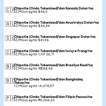
Chipotle (Ondo Tokenized)'dan Kanada Doları'na
🇨🇦
1 CMGon eşittir $46,11
Chipotle (Ondo Tokenized)'dan Avustralya Doları'na
🇦🇺
1 CMGon eşittir $46,84
Chipotle (Ondo Tokenized)'dan Singapur Doları'na
🇸🇬
1 CMGon eşittir $41,96
Chipotle (Ondo Tokenized)'dan İsviçre Frangı'na
🇨🇭
1 CMGon eşittir CHF 26,71
Chipotle (Ondo Tokenized)'dan Brezilya Reali'na
🇧🇷
1 CMGon eşittir R$168,46
Chipotle (Ondo Tokenized)'dan Bangladeş
🇧🇩
Takası'na
1 CMGon eşittir ৳4.078,97
Chipotle (Ondo Tokenized)'dan Filipin Pezosu'na
🇵🇭
1 CMGon eşittir ₱2.006,23