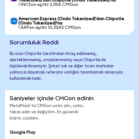
Tokenized)'dan Chipotle (Ondo Tokenized)'na
1 INCEon eşittir 2,1156 CMGon
American Express (Ondo Tokenized)'dan Chipotle
(Ondo Tokenized)'na
1 AXPon eşittir 10,3592 CMGon
Sorumluluk Reddi
Bu ürün Chipotle tarafından ihraç edilmemiş,
desteklenmemiş, onaylanmamış veya Chipotle ile
ilişkilendirilmemiştir. Şirket adı ve diğer ticari markalar
yalnızca dayanak referans varlığını tanımlamak amacıyla
kullanılmaktadır.
Saniyeler içinde CMGon edinin
MetaMask'ta CMGon satın alın, satın,
takas edin ve değiştirin. En güvenilir
kripto cüzdanı.
Google Play