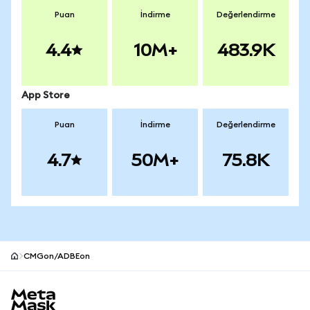
Puan
İndirme
Değerlendirme
4.4
10M+
483.9K
App Store
Puan
İndirme
Değerlendirme
4.7
50M+
75.8K
CMGon/ADBEon
MetaMask site alt bilgisi