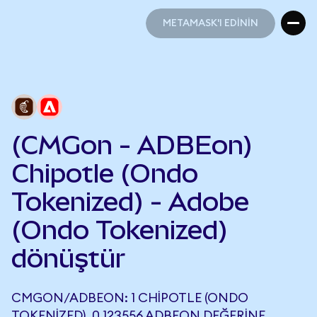
METAMASK'I EDİNİN
METAMASK'I EDİNİN
(CMGon - ADBEon)
Chipotle (Ondo
Tokenized) - Adobe
(Ondo Tokenized)
dönüştür
CMGON/ADBEON: 1 CHIPOTLE (ONDO
TOKENIZED), 0,123556 ADBEON DEĞERINE