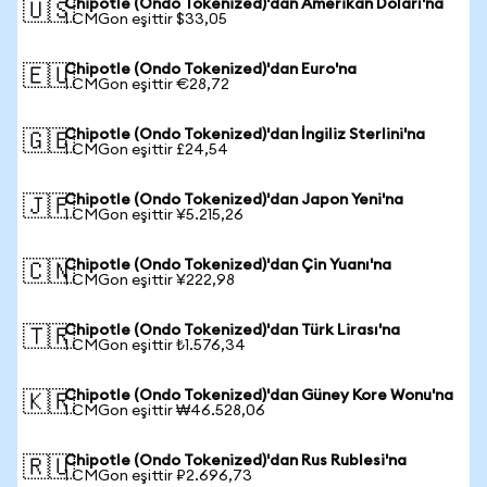
Chipotle (Ondo Tokenized)'dan Amerikan Doları'na
🇺🇸
1 CMGon eşittir $33,05
Chipotle (Ondo Tokenized)'dan Euro'na
🇪🇺
1 CMGon eşittir €28,72
Chipotle (Ondo Tokenized)'dan İngiliz Sterlini'na
🇬🇧
1 CMGon eşittir £24,54
Chipotle (Ondo Tokenized)'dan Japon Yeni'na
🇯🇵
1 CMGon eşittir ¥5.215,26
Chipotle (Ondo Tokenized)'dan Çin Yuanı'na
🇨🇳
1 CMGon eşittir ¥222,98
Chipotle (Ondo Tokenized)'dan Türk Lirası'na
🇹🇷
1 CMGon eşittir ₺1.576,34
Chipotle (Ondo Tokenized)'dan Güney Kore Wonu'na
🇰🇷
1 CMGon eşittir ₩46.528,06
Chipotle (Ondo Tokenized)'dan Rus Rublesi'na
🇷🇺
1 CMGon eşittir ₽2.696,73