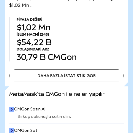
$1,02 Mn .
PIYASA DEĞERI
$1,02 Mn
İŞLEM HACMI
(24S)
$54,22 B
DOLAŞIMDAKI ARZ
30,79 B
CMGon
DAHA FAZLA İSTATİSTİK GÖR
DAHA FAZLA İSTATİSTİK GÖR
MetaMask'ta CMGon ile neler yapılır
CMGon Satın Al
Birkaç dokunuşla satın alın.
CMGon Sat