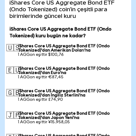
iShares Core US Aggregate Bond ETF
(Ondo Tokenized) coin'in çeşitli para
birimlerinde güncel kuru
iShares Core US Aggregate Bond ETF (Ondo
Tokenized) kuru bugün ne kadar?
iShares Core US Aggregate Bond ETF (Ondo
🇺🇸
Tokenized)'dan Amerikan Doları'na
1 AGGon eşittir $100,76
iShares Core US Aggregate Bond ETF (Ondo
🇪🇺
Tokenized)'dan Euro'na
1 AGGon eşittir €87,45
iShares Core US Aggregate Bond ETF (Ondo
🇬🇧
Tokenized)'dan İngiliz Sterlini'na
1 AGGon eşittir £74,90
iShares Core US Aggregate Bond ETF (Ondo
🇯🇵
Tokenized)'dan Japon Yeni'na
1 AGGon eşittir ¥15.958,05