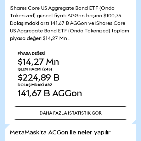
iShares Core US Aggregate Bond ETF (Ondo
Tokenized) güncel fiyatı AGGon başına $100,76.
Dolaşımdaki arzı 141,67 B AGGon ve iShares Core
US Aggregate Bond ETF (Ondo Tokenized) toplam
piyasa değeri $14,27 Mn .
PIYASA DEĞERI
$14,27 Mn
İŞLEM HACMI
(24S)
$224,89 B
DOLAŞIMDAKI ARZ
141,67 B
AGGon
DAHA FAZLA İSTATİSTİK GÖR
DAHA FAZLA İSTATİSTİK GÖR
MetaMask'ta AGGon ile neler yapılır