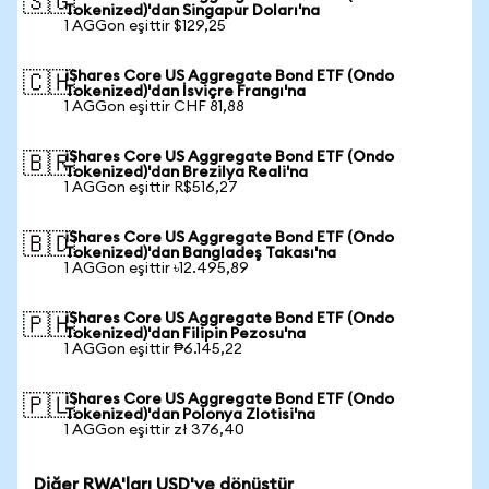
🇸🇬
Tokenized)'dan Singapur Doları'na
1 AGGon eşittir $129,25
iShares Core US Aggregate Bond ETF (Ondo
🇨🇭
Tokenized)'dan İsviçre Frangı'na
1 AGGon eşittir CHF 81,88
iShares Core US Aggregate Bond ETF (Ondo
🇧🇷
Tokenized)'dan Brezilya Reali'na
1 AGGon eşittir R$516,27
iShares Core US Aggregate Bond ETF (Ondo
🇧🇩
Tokenized)'dan Bangladeş Takası'na
1 AGGon eşittir ৳12.495,89
iShares Core US Aggregate Bond ETF (Ondo
🇵🇭
Tokenized)'dan Filipin Pezosu'na
1 AGGon eşittir ₱6.145,22
iShares Core US Aggregate Bond ETF (Ondo
🇵🇱
Tokenized)'dan Polonya Zlotisi'na
1 AGGon eşittir zł 376,40
Diğer RWA'ları USD'ye dönüştür