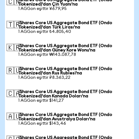
iShares Core US Aggregate Bond ETF (Ondo
🇨🇳
Tokenized)'dan Çin Yuanı'na
1 AGGon eşittir ¥679,95
iShares Core US Aggregate Bond ETF (Ondo
🇹🇷
Tokenized)'dan Türk Lirası'na
1 AGGon eşittir ₺4.805,40
iShares Core US Aggregate Bond ETF (Ondo
🇰🇷
Tokenized)'dan Güney Kore Wonu'na
1 AGGon eşittir ₩143.087,78
iShares Core US Aggregate Bond ETF (Ondo
🇷🇺
Tokenized)'dan Rus Rublesi'na
1 AGGon eşittir ₽8.363,22
iShares Core US Aggregate Bond ETF (Ondo
🇨🇦
Tokenized)'dan Kanada Doları'na
1 AGGon eşittir $141,27
iShares Core US Aggregate Bond ETF (Ondo
🇦🇺
Tokenized)'dan Avustralya Doları'na
1 AGGon eşittir $143,46
iShares Core US Aggregate Bond ETF (Ondo