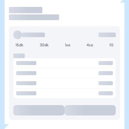
İşlem Yap
15dk
30dk
1sa
4sa
1G