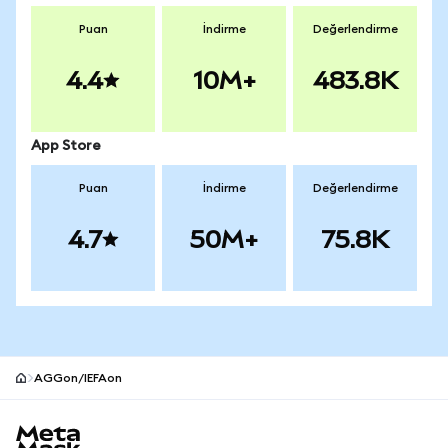
Puan
İndirme
Değerlendirme
4.4
10M+
483.8K
App Store
Puan
İndirme
Değerlendirme
4.7
50M+
75.8K
AGGon/IEFAon
MetaMask site alt bilgisi