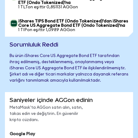
ETF (Ondo Tokenized)'na
1 TLTon eşittir 0,851131 AGGon
iShares TIPS Bond ETF (Ondo Tokenized)'dan iShares
Core US Aggregate Bond ETF (Ondo Tokenized)'na
1 TIPon eşittir 1,0989 AGGon
Sorumluluk Reddi
Bu ürün iShares Core US Aggregate Bond ETF tarafından
ihraç edilmemiş, desteklenmemiş, onaylanmamış veya
iShares Core US Aggregate Bond ETF ile ilişkilendirilmemiştir.
Şirket adı ve diğer ticari markalar yalnızca dayanak referans
varlığını tanımlamak amacıyla kullanılmaktadır.
Saniyeler içinde AGGon edinin
MetaMask'ta AGGon satın alın, satın,
takas edin ve değiştirin. En güvenilir
kripto cüzdanı.
Google Play